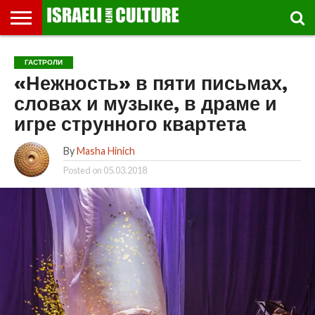
ВЫСТАВКИ
МУЗЕИ
СТРАНА
ТЕАТР
КНИГИ.
МУЗЫКА
РЕЛИГИЯ/
ДВИЖЕНИЕ
ДЕТИ
МАРШРУТЫ
ВИДЕО-
ВПЕЧАТЛЕНИЯ
ВСТРЕЧИ
ИНТЕРВЬЮ
КИНО
TEL
ГАСТРОЛИ
ФЕСТИВАЛЕЙ
ТЕКСТЫ
ИСТОРИЯ
ВЫХОДНОГО
ПРОГУЛЬЩИКА
РЕЧИ
И
AVIV
«Нежность» в пяти письмах,
ДНЯ
ЛЕКЦИИ
GLOBAL
словах и музыке, в драме и
игре струнного квартета
By
Masha Hinich
Posted on
05.03.2018