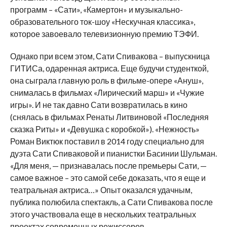
программ – «Сати», «Камертон» и музыкально-
образовательного ток-шоу «Нескучная классика»,
которое завоевало телевизионную премию ТЭФИ.
Однако при всем этом, Сати Спивакова – выпускница
ГИТИСа, одаренная актриса. Еще будучи студенткой,
она сыграла главную роль в фильме-опере «Ануш»,
снималась в фильмах «Лирический марш» и «Чужие
игры». И не так давно Сати возвратилась в кино
(снялась в фильмах Ренаты Литвиновой «Последняя
сказка Риты» и «Девушка с коробкой»). «Нежность»
Роман Виктюк поставил в 2014 году специально для
дуэта Сати Спиваковой и пианистки Басинии Шульман.
«Для меня, — признавалась после премьеры Сати, —
самое важное – это самой себе доказать, что я еще и
театральная актриса…» Опыт оказался удачным,
публика полюбила спектакль, а Сати Спивакова после
этого участвовала еще в нескольких театральных
проектах современных режиссеров.