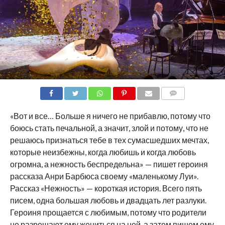
COMMENTS
«Вот и все… Больше я ничего не прибавлю, потому что
боюсь стать печальной, а значит, злой и потому, что не
решаюсь признаться тебе в тех сумасшедших мечтах,
которые неизбежны, когда любишь и когда любовь
огромна, а нежность беспредельна» — пишет героиня
рассказа Анри Барбюса своему «маленькому Луи».
Рассказ «Нежность» — короткая история. Всего пять
писем, одна большая любовь и двадцать лет разлуки.
Героиня прощается с любимым, потому что родители
не разрешают ему жениться на ней, а затем пишем ему