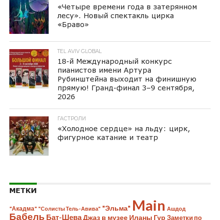
«Четыре времени года в затерянном
лесу». Новый спектакль цирка
«Браво»
TEL AVIV GLOBAL
18-й Международный конкурс
пианистов имени Артура
Рубинштейна выходит на финишную
прямую! Гранд-финал 3–9 сентября,
2026
ГАСТРОЛИ
«Холодное сердце» на льду: цирк,
фигурное катание и театр
МЕТКИ
Main
"Эльма"
"Акадма"
"Солисты Тель-Авива"
Ашдод
Бабель
Бат-Шева
Джаз в музее Иланы Гур
Заметки по