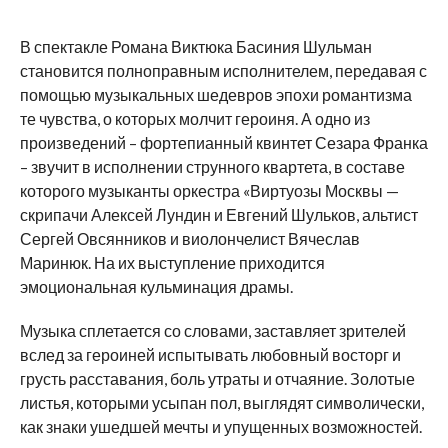
В спектакле Романа Виктюка Басиния Шульман
становится полноправным исполнителем, передавая с
помощью музыкальных шедевров эпохи романтизма
те чувства, о которых молчит героиня. А одно из
произведений – фортепианный квинтет Сезара Франка
– звучит в исполнении струнного квартета, в составе
которого музыканты оркестра «Виртуозы Москвы —
скрипачи Алексей Лундин и Евгений Шульков, альтист
Сергей Овсянников и виолончелист Вячеслав
Маринюк. На их выступление приходится
эмоциональная кульминация драмы.
Музыка сплетается со словами, заставляет зрителей
вслед за героиней испытывать любовный восторг и
грусть расставания, боль утраты и отчаяние. Золотые
листья, которыми усыпан пол, выглядят символически,
как знаки ушедшей мечты и упущенных возможностей.