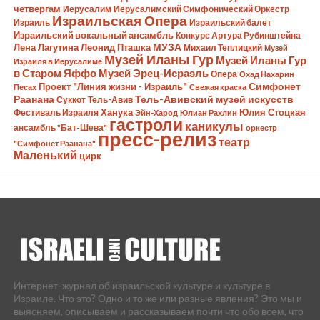
четвергам
Иерусалим
Иерусалимский Симфонический Оркестр
Израильская Опера
Израиль
Израильский балет
Израильский вокальный ансамбль
Конкурс Артура Рубинштейна
Лена Лагутина
Леонид Пташка
МУЗА
Михаил Теплицкий
Музей
Музей Иланы Гур
Музей Иланы Гур
Израиля в Иерусалиме
в Старом Яффо
Музей Эрец-Исраэль
Опера
Охад Нахарин
Симфонет
Проект "Линия жизни - Израиль"
Песах
Свежая краска
Раанана
Тель-Авивский музей искусств
Суккот
Тель-Авив
Ханука
Юлия Стоцкая
Фестиваль Израиля
Эйн-Харод
Юлиан Рахлин
гастроли
каникулы
ансамбль "Бат-Шева"
оркестр
пресс-релиз
театр
"Симфонет Раанана"
Маленький
цирк
Интернет-журнал об израильской культуре и культуре в
Израиле. Что это? Одно и то же или разные явления? Это мы и
выясняем, описываем и рассказываем почти что обо всем, что