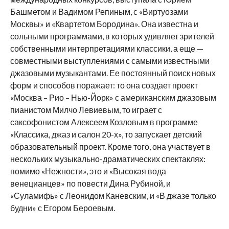
Башметом и Вадимом Репиным, с «Виртуозами
Москвы» и «Квартетом Бородина». Она известна и
сольными программами, в которых удивляет зрителей
собственными интерпретациями классики, а еще —
совместными выступлениями с самыми известными
джазовыми музыкантами. Ее постоянный поиск новых
форм и способов поражает: то она создает проект
«Москва – Рио – Нью-Йорк» с американским джазовым
пианистом Милчо Левиевым, то играет с
саксофонистом Алексеем Козловым в программе
«Классика, джаз и салон 20-х», то запускает детский
образовательный проект. Кроме того, она участвует в
нескольких музыкально-драматических спектаклях:
помимо «Нежности», это и «Высокая вода
венецианцев» по повести Дина Рубиной, и
«Суламифь» с Леонидом Каневским, и «В джазе только
будни» с Егором Бероевым.