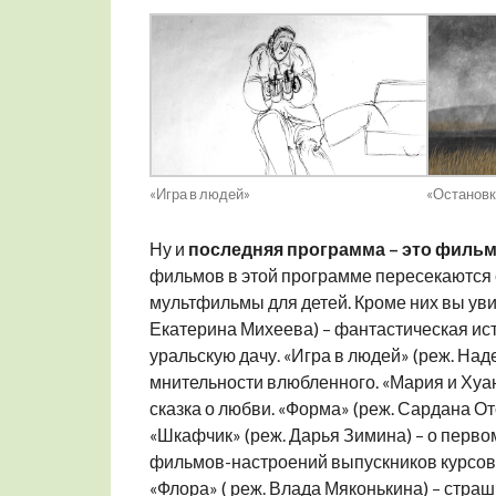
«Остановк
«Игра в людей»
Ну и
последняя программа – это фильм
фильмов в этой программе пересекаются 
мультфильмы для детей. Кроме них вы уви
Екатерина Михеева) – фантастическая ис
уральскую дачу. «Игра в людей» (реж. На
мнительности влюбленного. «Мария и Хуан
сказка о любви. «Форма» (реж. Сардана О
«Шкафчик» (реж. Дарья Зимина) – о первом
фильмов-настроений выпускников курсов
«Флора» ( реж. Влада Мяконькина) – страшн