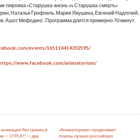
м-пирожка «Старушка-жизнь vs Старушка-смерть»
рин, Наталья Грофпель, Мария Якушина, Евгений Надточей,
в, Ашот Мефодин) . Программа длится примерно 70 минут.
cebook.com/events/165110414202595/
https://www.facebook.com/animatorium/
 анимация без границ в
«Аниматориум» продолжает
ве — O!PLA!! — два
показы лучших российских