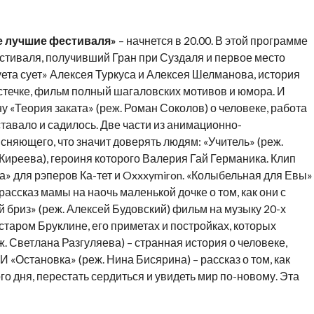
е лучшие фестиваля»
– начнется в 20.00. В этой программе
стиваля, получивший Гран при Суздаля и первое место
ета сует» Алексея Туркуса и Алексея Шелманова, история
течке, фильм полный шагаловских мотивов и юмора. И
 «Теория заката» (реж. Роман Соколов) о человеке, работа
вставало и садилось. Две части из анимационно-
сняющего, что значит доверять людям: «Учитель» (реж.
Киреева), героиня которого Валерия Гай Германика. Клип
» для рэперов Ка-тет и Oxxxymiron. «Колыбельная для Евы»
рассказ мамы на наочь маленькой дочке о том, как они с
й бриз» (реж. Алексей Будовский) фильм на музыку 20-х
старом Бруклине, его приметах и постройках, которых
еж. Светлана Разгуляева) – странная история о человеке,
«Остановка» (реж. Нина Бисярина) – рассказ о том, как
о дня, перестать сердиться и увидеть мир по-новому. Эта