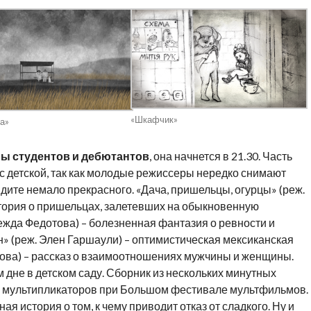
«Шкафчик»
а»
ы студентов и дебютантов
, она начнется в 21.30. Часть
с детской, так как молодые режиссеры нередко снимают
дите немало прекрасного. «Дача, пришельцы, огурцы» (реж.
тория о пришельцах, залетевших на обыкновенную
дежда Федотова) – болезненная фантазия о ревности и
» (реж. Элен Гаршаули) – оптимистическая мексиканская
това) – рассказ о взаимоотношениях мужчины и женщины.
 дне в детском саду. Сборник из нескольких минутных
 мультипликаторов при Большом фестивале мультфильмов.
ая история о том, к чему приводит отказ от сладкого. Ну и