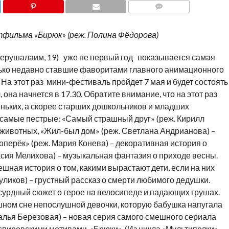
COMMENTS
фильма «Бирюк» (реж. Полина Фёдорова)
 Иерушалаим, 19) уже не первый год показывается самая
лько недавно ставшие фаворитами главного анимационного
На этот раз мини-фестиваль пройдет 7 мая и будет состоять
я
, она начнется в 17.30. Обратите внимание, что на этот раз
ньких, а скорее старших дошкольников и младших
самые пестрые: «Самый страшный друг» (реж. Кирилл
о животных, «Жил-был дом» (реж. Светлана Андрианова) –
оперёк» (реж. Мария Конева) – декоративная история о
асия Мелихова) – музыкальная фантазия о приходе весны.
ешная история о том, какими вырастают дети, если на них
уликов) – грустный рассказ о смерти любимого дедушки.
сурдный сюжет о герое на велосипеде и падающих грушах.
ашном сне непослушной девочки, которую бабушка напугала
алья Березовая) – новая серия самого смешного сериала
кспировскими мотивами. «Брюки». (Из цикла «Мультипелки».