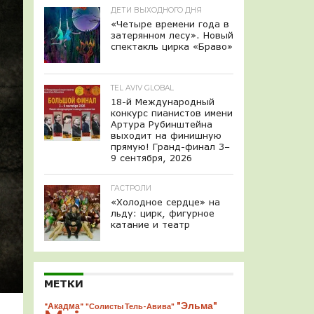
ДЕТИ ВЫХОДНОГО ДНЯ
«Четыре времени года в
затерянном лесу». Новый
спектакль цирка «Браво»
TEL AVIV GLOBAL
18-й Международный
конкурс пианистов имени
Артура Рубинштейна
выходит на финишную
прямую! Гранд-финал 3–
9 сентября, 2026
ГАСТРОЛИ
«Холодное сердце» на
льду: цирк, фигурное
катание и театр
МЕТКИ
"Эльма"
"Акадма"
"Солисты Тель-Авива"