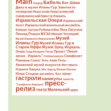
Main
Бабель
Бат-Шева
Ашдод
Джаз в музее Иланы Гур
Заметки по
четвергам
Иерусалим
Иерусалимский
Симфонический Оркестр
Израиль
Израильская Опера
Израильский
Израильский вокальный ансамбль
балет
Лена Лагутина
Конкурс Артура Рубинштейна
Леонид Пташка
МУЗА
Михаил Теплицкий
Музей
Музей Израиля в Иерусалиме
Иланы Гур
Музей Иланы Гур в
Старом Яффо
Музей Эрец-Исраэль
Проект "Линия
Опера
Охад Нахарин
Песах
Симфонет
жизни - Израиль"
Свежая краска
Раанана
Тель-
Суккот
Тель-Авив
Авивский музей искусств
Фестиваль
Ханука
Израиля
Эйн-Харод
Юлиан Рахлин
Юлия Стоцкая
ансамбль "Бат-Шева"
гастроли
каникулы
оркестр
пресс-
"Симфонет Раанана"
релиз
театр Маленький
цирк