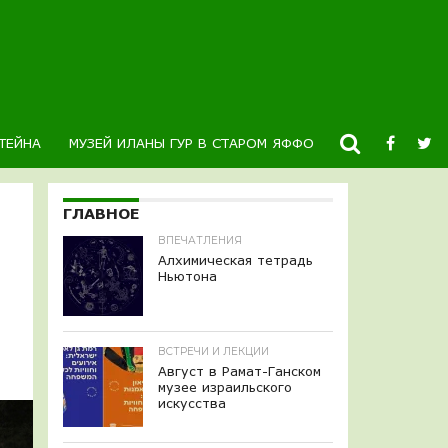
ТЕЙНА
МУЗЕЙ ИЛАНЫ ГУР В СТАРОМ ЯФФО
НОВОСТИ
К
ГЛАВНОЕ
ВПЕЧАТЛЕНИЯ
Алхимическая тетрадь
Ньютона
ВСТРЕЧИ И ЛЕКЦИИ
Август в Рамат-Ганском
музее израильского
искусства