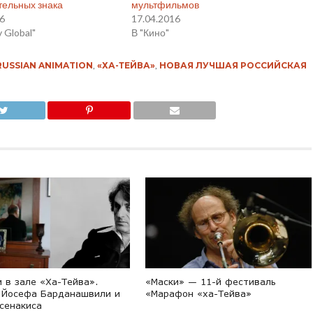
тельных знака
мультфильмов
16
17.04.2016
v Global"
В "Кино"
RUSSIAN ANIMATION
,
«ХА-ТЕЙВА»
,
НОВАЯ ЛУЧШАЯ РОССИЙСКАЯ
 в зале «Ха-Тейва».
«Маски» — 11-й фестиваль
 Йосефа Барданашвили и
«Марафон «ха-Тейва»
Ксенакиса