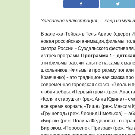
Заглавная иллюстрация — кадр из мульт
В зале «ха-Тейва» в Тель-Авиве (сдерот
новая российская анимация, фильмы, то
смотра России – Суздальского фестиваля. 
из трех программ.
Программа 1 – детска
эти фильмы рассчитаны не на самых мале
школьников. Фильмы в программу попали 
Кравченко) – это традиционная сказка пр
современная городская сказка. «Вдоль и п
любви зебры. «Первый гром», (реж. Анаст
«Коля и старушки» (реж. Анна Юдина) – см
все время ворчать, «Тише» (реж. Максим К
«Грушепад») реж. Леонид Шмельков) — аб
«Бирюк» (реж. Полина Фёдорова) – о стр
Бирюком. «Поросенок. Призрак» (реж. Нат
про наивного поросенка, на этот раз с ше