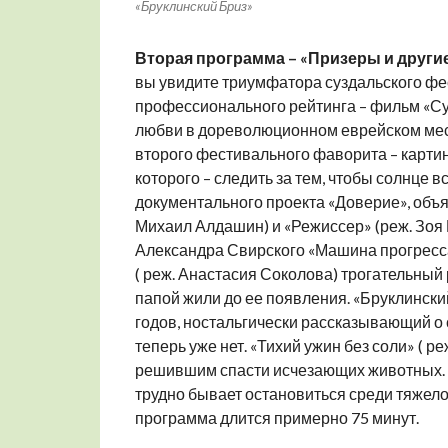
«Бруклинский Бриз»
Вторая программа –
«Призеры и други
вы увидите триумфатора суздальского фе
профессионального рейтинга – фильм «Су
любви в дореволюционном еврейском мес
второго фестивального фаворита – картину
которого – следить за тем, чтобы солнце 
документального проекта «Доверие», объя
Михаил Алдашин) и «Режиссер» (реж. Зоя 
Александра Свирского «Машина прогресса
( реж. Анастасия Соколова) трогательный 
папой жили до ее появления. «Бруклински
годов, ностальгически рассказывающий о 
теперь уже нет. «Тихий ужин без соли» ( р
решившим спасти исчезающих животных. И 
трудно бывает остановиться среди тяжелог
программа длится примерно 75 минут.