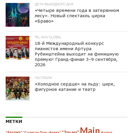
ДЕТИ ВЫХОДНОГО ДНЯ
«Четыре времени года в затерянном
лесу». Новый спектакль цирка
«Браво»
TEL AVIV GLOBAL
18-й Международный конкурс
пианистов имени Артура
Рубинштейна выходит на финишную
прямую! Гранд-финал 3–9 сентября,
2026
ГАСТРОЛИ
«Холодное сердце» на льду: цирк,
фигурное катание и театр
МЕТКИ
Main
"Эльма"
"Акадма"
"Солисты Тель-Авива"
Ашдод