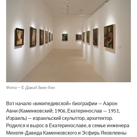
Фото — © Давид Эвен-Хен
Вот начало «википедивской» биографии — Аарон
Авни (Каминковский; 1906, Екатеринослав — 1951,
Израиль) — израильский скульптор, архитектор.
Родился и вырос в Екатеринославе, в семье инженера
Михеля-Давида Каминковского и Эсфирь Яковлевны