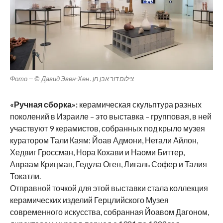
Фото — © Давид Эвен-Хен . צילום דור אבן חן
«Ручная сборка»:
керамическая скульптура разных
поколений в Израиле – это выставка – групповая, в ней
участвуют 9 керамистов, собранных под крыло музея
куратором Тали Каям: Йоав Адмони, Нетали Айлон,
Хедвиг Гроссман, Нора Кохави и Наоми Биттер,
Авраам Крицман, Гедула Оген, Лигаль Софер и Талия
Токатли.
Отправной точкой для этой выставки стала коллекция
керамических изделий Герцлийского Музея
современного искусства, собранная Йоавом Дагоном,