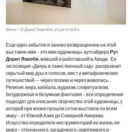
Фото — © Давид Эвен-Хен . צילום דור אבן חן
Еще одно забытое и заново возвращенное на этой
выставке имя – это имя художницы-аутсайдера
Рут
Дорит Яакоби
, жившей и работавшей в Араде. Ее
экспозиция «Дверь в таинственный сад» раскрывает
скрытый мир душ и голосов, мест и метафизических
путешествий — через поэзию и через живопись.
Религия, вера, каббала, иудаизм, спиритуализм,
безудержная и безумная фантазия – все определения
подходят для описания творчества этой художницы, у
которой при жизни прошли сотни выставок по всем
миру – от Южной Азии до Северной Америки.
Искусство определяло инструментарий ее жизни, ее
мира – утонченного, загадочного, навязчивого и