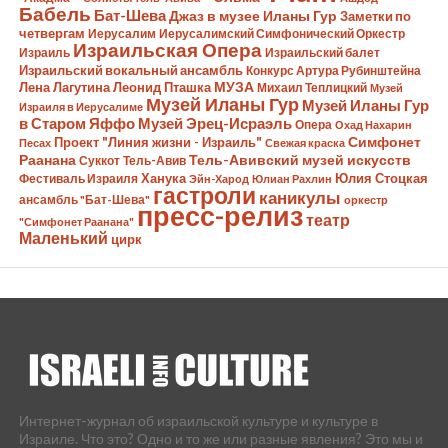
Бабель
Бат-Шева
Джаз в музее Иланы Гур
Заметки по
четвергам
Иерусалим
Иерусалимский Симфонический Оркестр
Израильская Опера
Израиль
Израильский балет
Израильский вокальный ансамбль
Конкурс Артура Рубинштейна
Лена Лагутина
Леонид Пташка
МУЗА
Михаил Теплицкий
Музей
Музей Иланы Гур
Музей Иланы Гур
Израиля в Иерусалиме
в Старом Яффо
Музей Эрец-Исраэль
Опера
Охад Нахарин
Симфонет
Проект "Линия жизни - Израиль"
Песах
Свежая краска
Раанана
Тель-Авивский музей искусств
Суккот
Тель-Авив
Ханука
Юлия Стоцкая
Фестиваль Израиля
Эйн-Харод
Юлиан Рахлин
гастроли
каникулы
ансамбль "Бат-Шева"
оркестр
пресс-релиз
театр
"Симфонет Раанана"
Маленький
цирк
Интернет-журнал об израильской культуре и культуре в
Израиле. Что это? Одно и то же или разные явления? Это мы и