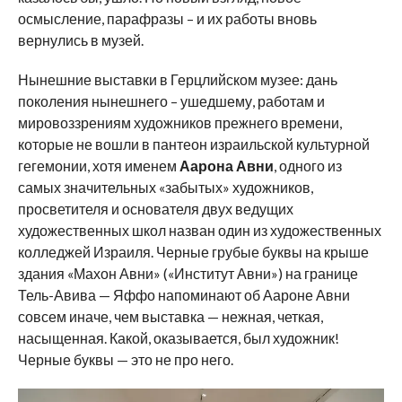
осмысление, парафразы – и их работы вновь
вернулись в музей.
Нынешние выставки в Герцлийском музее: дань
поколения нынешнего – ушедшему, работам и
мировоззрениям художников прежнего времени,
которые не вошли в пантеон израильской культурной
гегемонии, хотя именем
Аарона Авни
, одного из
самых значительных «забытых» художников,
просветителя и основателя двух ведущих
художественных школ назван один из художественных
колледжей Израиля. Черные грубые буквы на крыше
здания «Махон Авни» («Институт Авни») на границе
Тель-Авива — Яффо напоминают об Аароне Авни
совсем иначе, чем выставка — нежная, четкая,
насыщенная. Какой, оказывается, был художник!
Черные буквы — это не про него.