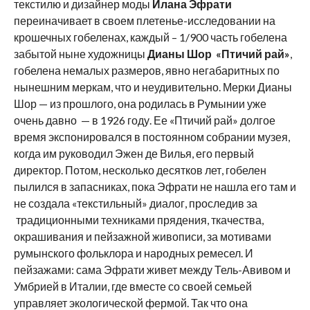
текстилю и дизайнер моды
Илана Эфрати
переиначивает в своем плетенье-исследовании на
крошечных гобеленах, каждый – 1/900 часть гобелена
забытой ныне художницы
Дианы Шор
«Птичий рай»
,
гобелена немалых размеров, явно негабаритных по
нынешним меркам, что и неудивительно. Мерки Дианы
Шор — из прошлого, она родилась в Румынии уже
очень давно — в 1926 году. Ее «Птичий рай» долгое
время экспонировался в постоянном собрании музея,
когда им руководил Эжен де Вилья, его первый
директор. Потом, несколько десятков лет, гобелен
пылился в запасниках, пока Эфрати не нашла его там и
не создала «текстильный» диалог, проследив за
традиционными техниками прядения, ткачества,
окрашивания и пейзажной живописи, за мотивами
румынского фольклора и народных ремесел. И
пейзажами: сама Эфрати живет между Тель-Авивом и
Умбрией в Италии, где вместе со своей семьей
управляет экологической фермой. Так что она