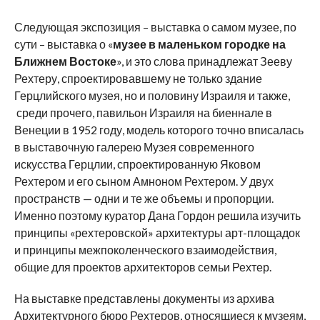
Следующая экспозиция – выставка о самом музее, по
сути – выставка о «
музее в маленьком городке на
Ближнем Востоке
», и это слова принадлежат Зееву
Рехтеру, спроектировавшему не только здание
Герцлийского музея, но и половину Израиля и также,
среди прочего, павильон Израиля на биеннале в
Венеции в 1952 году, модель которого точно вписалась
в выставочную галерею Музея современного
искусства Герцлии, спроектированную Яковом
Рехтером и его сыном Амноном Рехтером. У двух
пространств — одни и те же объемы и пропорции.
Именно поэтому куратор Дана Гордон решила изучить
принципы «рехтеровской» архитектуры арт-площадок
и принципы межпоколенческого взаимодействия,
общие для проектов архитекторов семьи Рехтер.
На выставке представлены документы из архива
Архитектурного бюро Рехтеров, относящиеся к музеям,