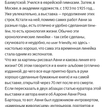
Бахмутской. Учился в еврейской гимназии. Затем, в
Москве, в академии художеств, с 1923 по 1925 год…
Уже увлекательно, а выставка — продолжение этих
строк. Кстати на ней, помимо самих работ Авни за
разные годы, есть отлично и удобно сделанная time-
line, то есть хронология жизни. Обычно эти
хронологические линейки – так себе сделаны,
скучновато и неудобно, no user friendly, но здесь –
настолько хорошо, что сама эта временная линейка
стала одним из экспонатов.
Что же за картины рисовал Авни и какова линия его
жизни? Об этом говорится и в книге-альбоме (отлично
изданной, до чего все еще приятно брать в руки
хорошо сделанные бумажные книги) и на самой
выставке, открытой через 70 лет после его смерти.
Если пересказать в двух абзацах статью куратора этой
выставки и автора книги об Аароне Авни Рона
Бартоша, то вот: Авни был художником-интровертом,
«камерным живописцем» интерьеров, портретов и