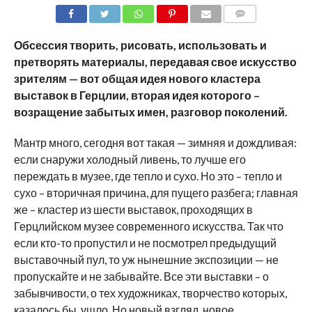
COMMENTS
Обсессия творить, рисовать, использовать и
претворять материалы, передавая свое искусство
зрителям — вот общая идея нового кластера
выставок в Герцлии, вторая идея которого –
возращение забытых имен, разговор поколений.
Мантр много, сегодня вот такая — зимняя и дождливая:
если снаружи холодный ливень, то лучше его
переждать в музее, где тепло и сухо. Но это – тепло и
сухо – вторичная причина, для пущего разбега; главная
же – кластер из шести выставок, проходящих в
Герцлийском музее современного искусства. Так что
если кто-то пропустил и не посмотрел предыдущий
выставочный пул, то уж нынешние экспозиции — не
пропускайте и не забывайте. Все эти выставки – о
забывчивости, о тех художниках, творчество которых,
казалось бы, ушло. Но новый взгляд, новое