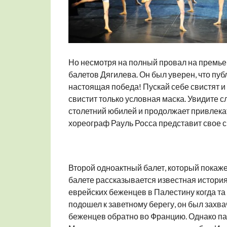
Но несмотря на полный провал на премье
балетов Дягилева. Он был уверен, что публ
настоящая победа! Пускай себе свистят и
свистит только условная маска. Увидите с
столетний юбилей и продолжает привлекат
хореограф Рауль Росса представит свое с
Второй одноактный балет, который покажет
балете рассказывается известная история
еврейских беженцев в Палестину когда та
подошел к заветному берегу, он был зах
беженцев обратно во Францию. Однако па