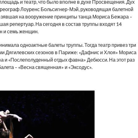
лощадь и театр, что было вполне в духе Просвещения. Дух
ореограф Лоуренс Больсигнер-Мэй, руководящая балетной
м взявшая на вооружение принципы танца Мориса Бежара –
шая репертуар. На сегодня в состав труппы входят 14
н и семь женщин.
ринимала одноактные балеты труппы. Тогда театр привез три
ми Дягилевских сезонов в Париже: «Дафнис и Хлоя» Мориса
а и «Послеполуденный отдых фавна» Дебюсси. На этот раз
балета – «Весна священная» и «Эксодус».