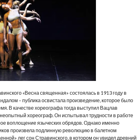
винского «Весна священная» состоялась в 1913 году в
ндалом – публика освистала произведение, которое было
мя. В качестве хореографа тогда выступил Вацлав
неопытный хореограф. Он испытывал трудности в работе
ное воплощение языческих обрядов. Однако именно
иков произвела подлинную революцию в балетном
енной» лег сон Стравинского, в котором он увидел древний