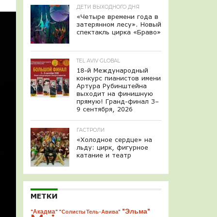
ДЕТИ ВЫХОДНОГО ДНЯ
«Четыре времени года в
затерянном лесу». Новый
спектакль цирка «Браво»
TEL AVIV GLOBAL
18-й Международный
конкурс пианистов имени
Артура Рубинштейна
выходит на финишную
прямую! Гранд-финал 3–
9 сентября, 2026
ГАСТРОЛИ
«Холодное сердце» на
льду: цирк, фигурное
катание и театр
МЕТКИ
"Эльма"
"Акадма"
"Солисты Тель-Авива"