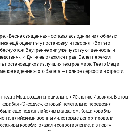
ре, «Весна священная» оставалась одним из любимых
ика ещё оценит эту постановку, и говорил: «Вот это
 беснуются! Внутренне они уже чувствуют ценность, и
ледствия». И Дягилев оказался прав. Балет пережил
ь постановщиков из лучших театров мира. Театр Мец и
мелое видение этого балета — полное дерзости и страсти.
 театр Мец, создан специально к 70-летию Израиля. В этом
 корабля «Эксодус», который нелегально перевозил
 была еще под английским мандатом. Когда корабль
вачен английскими военными, которые депортировали
ссажиры корабля оказали сопротивление, а в порту