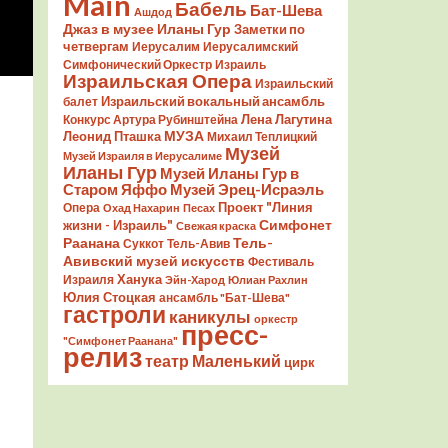
Main
Бабель
Бат-Шева
Ашдод
Джаз в музее Иланы Гур
Заметки по
четвергам
Иерусалим
Иерусалимский
Симфонический Оркестр
Израиль
Израильская Опера
Израильский
Израильский вокальный ансамбль
балет
Лена Лагутина
Конкурс Артура Рубинштейна
Леонид Пташка
МУЗА
Михаил Теплицкий
Музей
Музей Израиля в Иерусалиме
Иланы Гур
Музей Иланы Гур в
Старом Яффо
Музей Эрец-Исраэль
Проект "Линия
Опера
Охад Нахарин
Песах
Симфонет
жизни - Израиль"
Свежая краска
Раанана
Тель-
Суккот
Тель-Авив
Авивский музей искусств
Фестиваль
Ханука
Израиля
Эйн-Харод
Юлиан Рахлин
Юлия Стоцкая
ансамбль "Бат-Шева"
гастроли
каникулы
оркестр
пресс-
"Симфонет Раанана"
релиз
театр Маленький
цирк