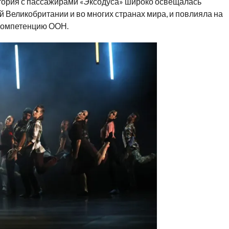
стория с пассажирами «Эксодуса» широко освещалась
й Великобритании и во многих странах мира, и повлияла на
 компетенцию ООН.