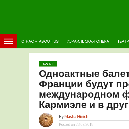
О НАС – ABOUT US
ИЗРАИЛЬСКАЯ ОПЕРА
ТЕАТ
БАЛЕТ
Одноактные балет
Франции будут пр
международном ф
Кармиэле и в дру
By
Masha Hinich
Posted on
23.07.2018