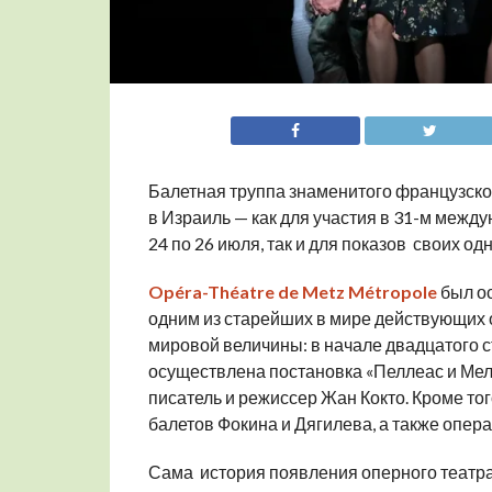
Балетная труппа знаменитого французског
в Израиль — как для участия в 31-м межд
24 по 26 июля, так и для показов своих од
Opéra-Théatre de Metz Métropole
был ос
одним из старейших в мире действующих 
мировой величины: в начале двадцатого ст
осуществлена постановка «Пеллеас и Мели
писатель и режиссер Жан Кокто. Кроме то
балетов Фокина и Дягилева, а также опер
Сама история появления оперного театра 