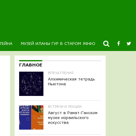
ТЕЙНА
МУЗЕЙ ИЛАНЫ ГУР В СТАРОМ ЯФФО
НОВОСТИ
К
ГЛАВНОЕ
ВПЕЧАТЛЕНИЯ
Алхимическая тетрадь
Ньютона
ВСТРЕЧИ И ЛЕКЦИИ
Август в Рамат-Ганском
музее израильского
искусства