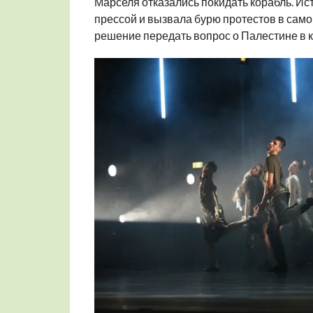
Марселя отказались покидать корабль. И
прессой и вызвала бурю протестов в само
решение передать вопрос о Палестине в