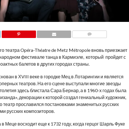
COMMENTS
о театра Opéra-Théatre de Metz Métropole вновь приезжает
ународном фестивале танца в Кармиэле, который пройдет с
ноактных балетов в других городах страны.
нован в ХVIII веке в городке Мец в Лотарингии и является
оперных театров. На его сцене выступали многие звезды
олетия здесь блистала Сара Бернар, а в 1960-х годах была
занда», декорации к которой создал гениальный художник,
го театр прославился постановками знаменитых русских
ами русских композиторов.
в Меце восходит еще к 1732 году, когда герцог Шарль Фуке