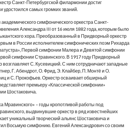
кестр Санкт-Петербургской филармонии достиг
 удостоился самых громких званий.
 академического симфонического оркестра Санкт-
еления Александра III от 16 июля 1882 года, которым было
ыкантского хора. Преобразованный в Придворный оркестр
 первым в России исполнителем симфонических поэм Рихарда
аратустра», Первой симфонии Малера и Девятой симфонии
ервой симфонии Стравинского. В 1917 году Придворный
о возглавляет С. Кусевицкий. С ним сотрудничают западные
ер, Г. Абендрот, О. Фрид, Э. Клайбер, П. Монтё и О.
виц и С. Прокофьев. Оркестр осваивает обширный
представляет премьеру «Классической симфонии»
нии Шостаковича.
ха Мравинского» – годы кропотливой работы под
равинского, выдвинувшие оркестр в ряд известнейших
икает уникальный творческий альянс Шостаковича и
тил Восьмую симфонию. Евгений Александрович со своим