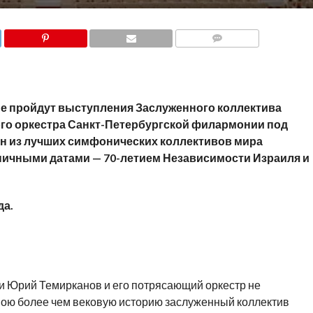
COMMENTS
вые пройдут выступления Заслуженного коллектива
го оркестра Санкт-Петербургской филармонии под
н из лучших симфонических коллективов мира
дничными датами — 70-летием
Независимости Израиля и
да.
и Юрий Темирканов и его потрясающий оркестр не
вою более чем вековую историю заслуженный коллектив