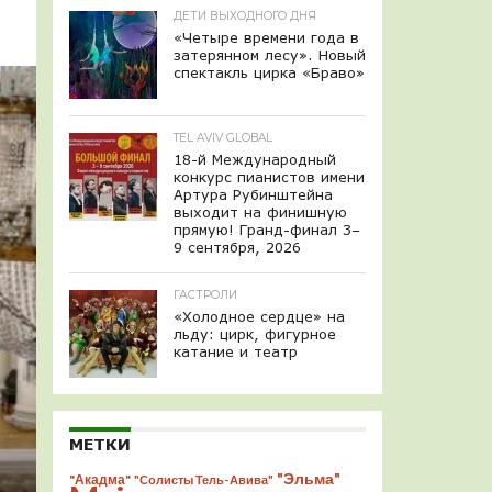
ДЕТИ ВЫХОДНОГО ДНЯ
«Четыре времени года в
затерянном лесу». Новый
спектакль цирка «Браво»
TEL AVIV GLOBAL
18-й Международный
конкурс пианистов имени
Артура Рубинштейна
выходит на финишную
прямую! Гранд-финал 3–
9 сентября, 2026
ГАСТРОЛИ
«Холодное сердце» на
льду: цирк, фигурное
катание и театр
МЕТКИ
"Эльма"
"Акадма"
"Солисты Тель-Авива"