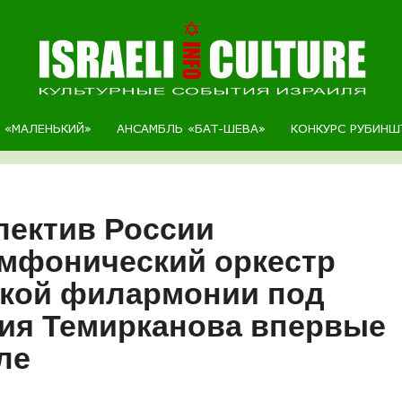
Р «МАЛЕНЬКИЙ»
АНСАМБЛЬ «БАТ-ШЕВА»
КОНКУРС РУБИНШ
лектив России
имфонический оркестр
ской филармонии под
ия Темирканова впервые
ле