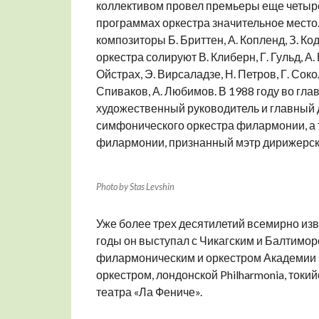
коллективом провел премьеры еще четыр
программах оркестра значительное место. 
композиторы Б. Бриттен, А. Копленд, З. Ко
оркестра солируют В. Клиберн, Г. Гульд, А.
Ойстрах, Э. Вирсаладзе, Н. Петров, Г. Соколо
Спиваков, А. Любимов. В 1988 году во гла
художественный руководитель и главный 
симфонического оркестра филармонии, а 
филармонии, признанный мэтр дирижерско
Photo by Stas Levshin
Уже более трех десятилетий всемирно из
годы он выступал с Чикагским и Балтимо
филармоническим и оркестром Академии
оркестром, лондонской Philharmonia, то
театра «Ла Фениче».