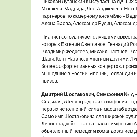
Николай Луганский выступает на лучших 
Мюнхена, Мадрида, Лос-Анджелеса, Нью-Йо
партнеров по камерному ансамблю – Вадим
Алена Баева, Александр Рудин, Александр
Пианист сотрудничает с лучшими оркестра
которых Евгений Светланов, Геннадий Ро
Владимир Федосеев, Михаил Плетнёв, Вла
Шайи, Кент Нагано, и многими другими. Луг
более 50 фортепианных концертов, произв
вышедшие в России, Японии, Голландии и
призов.
Дмитрий Шостакович, Симфония № 7, 
Седьмая, «Ленинградская» симфония – одн
первых исполнений, сила и масштаб возд
Само имя Шостаковича для широкой аудит
Ленинградкой», – так назвала симфонию Ан
объявленный немецким командованием дат