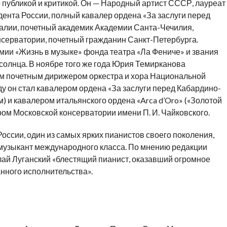
 публикой и критикой. Он — Народный артист СССР, лауреат
ента России, полный кавалер ордена «За заслуги перед
алии, почетный академик Академии Санта-Чечилия,
нсерватории, почетный гражданин Санкт-Петербурга.
мии «Жизнь в музыке» фонда театра «Ла Фениче» и звания
солнца. В ноябре того же года Юрия Темирканова
м почетным дирижером оркестра и хора Национальной
ду он стал кавалером ордена «За заслуги перед Кабардино-
) и кавалером итальянского ордена «Arca d’Oro» («Золотой
ром Московской консерватории имени П. И. Чайковского.
оссии, один из самых ярких пианистов своего поколения,
музыкант международного класса. По мнению редакции
ай Луганский «блестящий пианист, оказавший огромное
нного исполнительства».