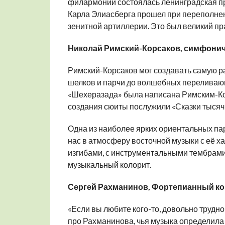
филармонии состоялась ленинградская п
Карла Элиасберга прошел при переполнен
зенитной артиллерии. Это был великий пр
Николай Римский-Корсаков, симфонич
Римский-Корсаков мог создавать самую р
шелков и парчи до волшебных переливаю
«Шехеразада» была написана Римским-Ко
создания сюиты послужили «Сказки тысячи
Одна из наиболее ярких ориентальных пар
нас в атмосферу восточной музыки с её 
изгибами, с инструментальными тембрами
музыкальный колорит.
Сергей Рахманинов, Фортепианный ко
«Если вы любите кого-то, довольно трудно
про Рахманинова, чья музыка определила 