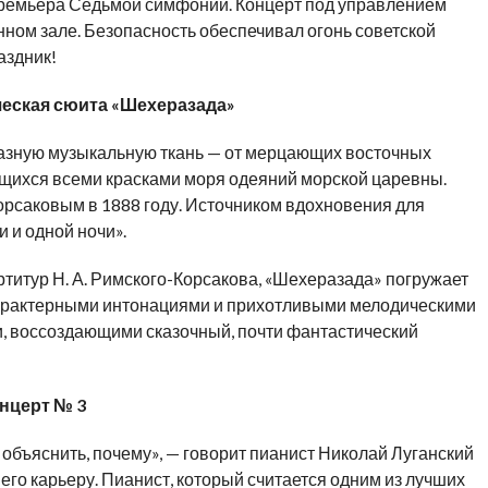
ремьера Седьмой симфонии. Концерт под управлением
ном зале. Безопасность обеспечивал огонь советской
аздник!
еская сюита «Шехеразада»
азную музыкальную ткань — от мерцающих восточных
щихся всеми красками моря одеяний морской царевны.
рсаковым в 1888 году. Источником вдохновения для
 и одной ночи».
титур Н. А. Римского-Корсакова, «Шехеразада» погружает
характерными интонациями и прихотливыми мелодическими
, воссоздающими сказочный, почти фантастический
нцерт № 3
 объяснить, почему», — говорит пианист Николай Луганский
его карьеру. Пианист, который считается одним из лучших