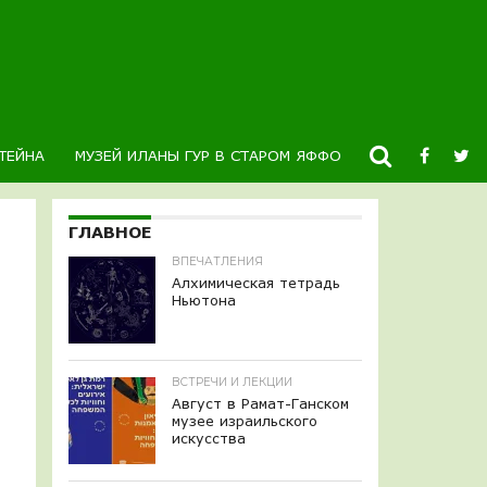
ТЕЙНА
МУЗЕЙ ИЛАНЫ ГУР В СТАРОМ ЯФФО
НОВОСТИ
К
ГЛАВНОЕ
ВПЕЧАТЛЕНИЯ
Алхимическая тетрадь
Ньютона
ВСТРЕЧИ И ЛЕКЦИИ
Август в Рамат-Ганском
музее израильского
искусства