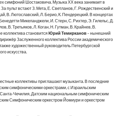
ех симфоний Шостаковича. Музыка ХХ века занимает в
За пульт встают З. Мета, Е. Светланов, Г. Рождественский и
дай, В. Лютославский, Л. Берио, К. Пендерецкий. В концертах
 Бенедетти Микеланджели, И. Стерн, С. Рихтер, Э. Гилельс, Д.
в, В. Третьяков, Л. Коган, Н. Гутман, В. Крайнев, В.
ве коллектива становится
Юрий Темирканов
– нынешний
дирижёр Заслуженного коллектива России академического
также художественный руководитель Петербургской
го искусства.
вестные коллективы приглашают музыканта. В последние
рским симфоническими оркестрами, с Израильским
 Санта-Чечилия, Датским национальным симфоническим
кийским Симфоническим оркестром Йомиури и оркестром