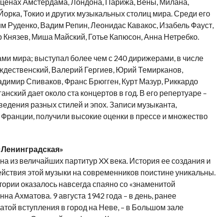
сценах Амстердама, Лондона, Парижа, Вены, Милана,
рка, Токио и других музыкальных столиц мира. Среди его
 Руденко, Вадим Репин, Леонидас Кавакос, Изабель Фауст,
 Князев, Миша Майский, Готье Капюсон, Анна Нетребко.
ми мира; выступал более чем с 240 дирижерами, в числе
ждественский, Валерий Гергиев, Юрий Темирканов,
димир Спиваков, Франс Брюгген, Курт Мазур, Риккардо
анский дает около ста концертов в год. В его репертуаре –
едения разных стилей и эпох. Записи музыканта,
 Франции, получили высокие оценки в прессе и множество
«Ленинградская»
а из величайших партитур XX века. История ее создания и
ействия этой музыки на современников поистине уникальны.
ории оказалось навсегда спаяно со «знаменитой
на Ахматова. 9 августа 1942 года – в день, ранее
ой вступления в город на Неве, – в Большом зале