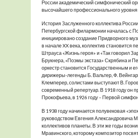
России академический симфонический ор
высочайшего профессионального уровня и
История Заслуженного коллектива России
Петербургской филармонии началась с Пов
инициировано создание Придворного муз
в начале XX века, коллектив становится
Штрауса «Жизнь героя» и «Так говорил З
Брукнера, «Поэмы экстаза» Скрябина и П
оркестр становится Государственным и ег
дирижеры-легенды Б. Вальтер, Ф. Вейнгартн
Клемперер, солистами выступают В. Горо
современный репертуар. В 1918 году он 
Прокофьева, в 1926 году – Первой симфо
В 1938 году начинается полувековая «эпо
руководством Евгения Александровича М
коллективов планеты. В эти же годы возн
Мравинского, которому композитор посвя