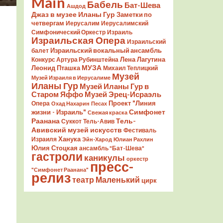
Main
Бабель
Бат-Шева
Ашдод
Джаз в музее Иланы Гур
Заметки по
четвергам
Иерусалим
Иерусалимский
Симфонический Оркестр
Израиль
Израильская Опера
Израильский
Израильский вокальный ансамбль
балет
Лена Лагутина
Конкурс Артура Рубинштейна
Леонид Пташка
МУЗА
Михаил Теплицкий
Музей
Музей Израиля в Иерусалиме
Иланы Гур
Музей Иланы Гур в
Старом Яффо
Музей Эрец-Исраэль
Проект "Линия
Опера
Охад Нахарин
Песах
Симфонет
жизни - Израиль"
Свежая краска
Раанана
Тель-
Суккот
Тель-Авив
Авивский музей искусств
Фестиваль
Ханука
Израиля
Эйн-Харод
Юлиан Рахлин
Юлия Стоцкая
ансамбль "Бат-Шева"
гастроли
каникулы
оркестр
пресс-
"Симфонет Раанана"
релиз
театр Маленький
цирк