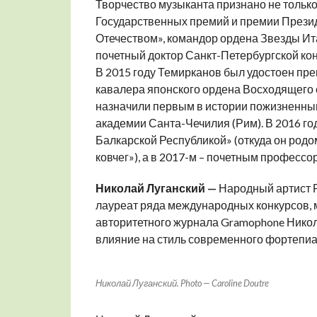
Творчество музыканта признано не только
Государственных премий и премии Презид
Отечеством», командор ордена Звезды Ит
почетный доктор Санкт-Петербургской ко
В 2015 году Темирканов был удостоен пре
кавалера японского ордена Восходящего 
назначили первым в истории пожизненны
академии Санта-Чечилия (Рим). В 2016 го
Балкарской Республикой» (откуда он родом
ковчег»), а в 2017-м – почетным профессо
Николай Луганский —
Народный артист Р
лауреат ряда международных конкурсов, 
авторитетного журнала Gramophone Никол
влияние на стиль современного фортепиа
Николай Луганский. Photo — Caroline Doutre