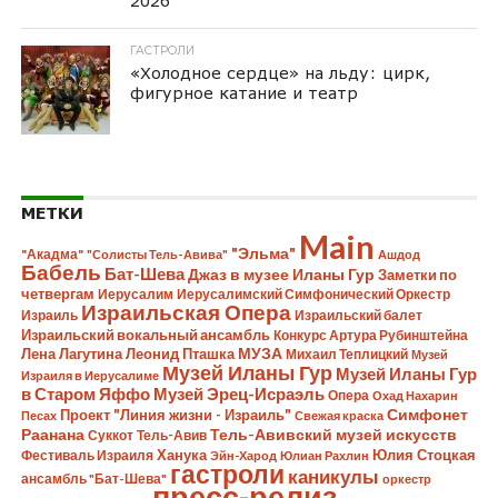
2026
ГАСТРОЛИ
«Холодное сердце» на льду: цирк,
фигурное катание и театр
МЕТКИ
Main
"Эльма"
"Акадма"
"Солисты Тель-Авива"
Ашдод
Бабель
Бат-Шева
Джаз в музее Иланы Гур
Заметки по
четвергам
Иерусалим
Иерусалимский Симфонический Оркестр
Израильская Опера
Израиль
Израильский балет
Израильский вокальный ансамбль
Конкурс Артура Рубинштейна
Лена Лагутина
Леонид Пташка
МУЗА
Михаил Теплицкий
Музей
Музей Иланы Гур
Музей Иланы Гур
Израиля в Иерусалиме
в Старом Яффо
Музей Эрец-Исраэль
Опера
Охад Нахарин
Симфонет
Проект "Линия жизни - Израиль"
Песах
Свежая краска
Раанана
Тель-Авивский музей искусств
Суккот
Тель-Авив
Ханука
Юлия Стоцкая
Фестиваль Израиля
Эйн-Харод
Юлиан Рахлин
гастроли
каникулы
ансамбль "Бат-Шева"
оркестр
пресс-релиз