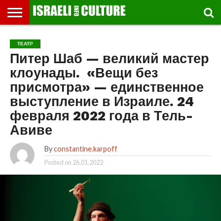
ВЫСТАВКИ
МУЗЕИ
СТРАНА
ТЕАТР
КНИГИ.
МУЗЫКА
РЕЛИГИЯ/
ДВИЖЕНИЕ
ДЕТИ
МАРШРУТЫ
ВИДЕО-
ВПЕЧАТЛЕНИЯ
ВСТРЕЧИ
ИНТЕРВЬЮ
КИНО
TEL
ТЕАТР
ФЕСТИВАЛЕЙ
ТЕКСТЫ
ИСТОРИЯ
ВЫХОДНОГО
ПРОГУЛЬЩИКА
РЕЧИ
И
AVIV
Питер Шаб — великий мастер
ДНЯ
ЛЕКЦИИ
GLOBAL
клоунады. «Вещи без
присмотра» — единственное
выступление в Израиле. 24
февраля 2022 года в Тель-
Авиве
By
constantine.karpoff
Posted on
26.01.2022