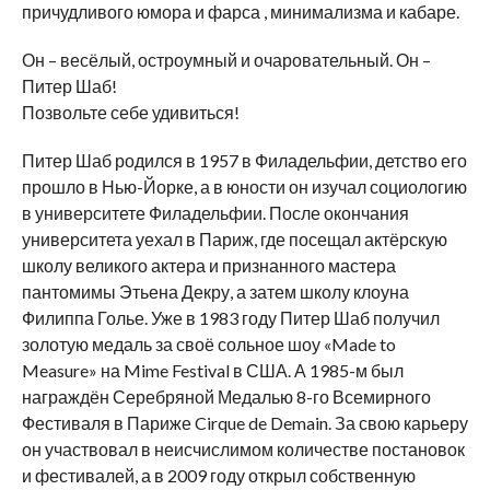
причудливого юмора и фарса , минимализма и кабаре.
Он – весёлый, остроумный и очаровательный. Он –
Питер Шаб!
Позвольте себе удивиться!
Питер Шаб родился в 1957 в Филадельфии, детство его
прошло в Нью-Йорке, а в юности он изучал социологию
в университете Филадельфии. После окончания
университета уехал в Париж, где посещал актёрскую
школу великого актера и признанного мастера
пантомимы Этьена Декру, а затем школу клоуна
Филиппа Голье. Уже в 1983 году Питер Шаб получил
золотую медаль за своё сольное шоу «Made to
Measure» на Mime Festival в США. А 1985-м был
награждён Серебряной Медалью 8-го Всемирного
Фестиваля в Париже Cirque de Demain. За свою карьеру
он участвовал в неисчислимом количестве постановок
и фестивалей, а в 2009 году открыл собственную