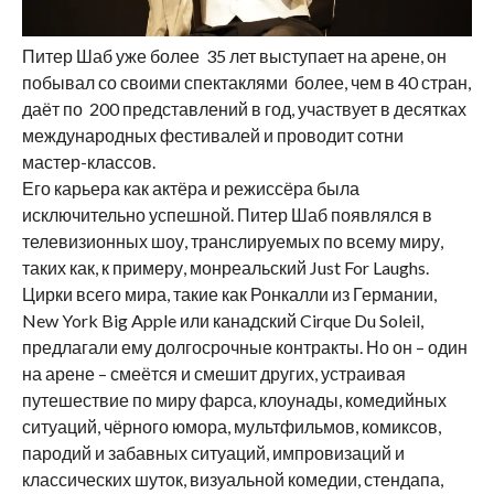
Питер Шаб уже более 35 лет выступает на арене, он
побывал со своими спектаклями более, чем в 40 стран,
даёт по 200 представлений в год, участвует в десятках
международных фестивалей и проводит сотни
мастер-классов.
Его карьера как актёра и режиссёра была
исключительно успешной. Питер Шаб появлялся в
телевизионных шоу, транслируемых по всему миру,
таких как, к примеру, монреальский Just For Laughs.
Цирки всего мира, такие как Ронкалли из Германии,
New York Big Apple или канадский Cirque Du Soleil,
предлагали ему долгосрочные контракты. Но он – один
на арене – смеётся и смешит других, устраивая
путешествие по миру фарса, клоунады, комедийных
ситуаций, чёрного юмора, мультфильмов, комиксов,
пародий и забавных ситуаций, импровизаций и
классических шуток, визуальной комедии, стендапа,