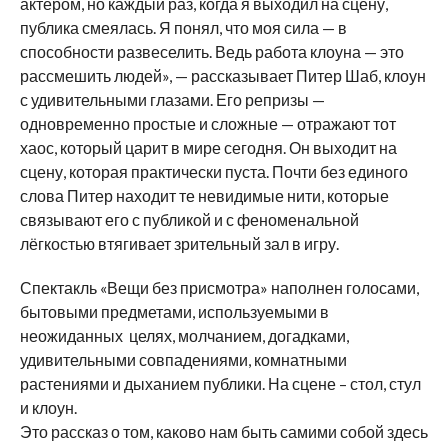
актёром, но каждый раз, когда я выходил на сцену,
публика смеялась. Я понял, что моя сила — в
способности развеселить. Ведь работа клоуна — это
рассмешить людей», — рассказывает Питер Шаб, клоун
с удивительными глазами. Его репризы —
одновременно простые и сложные — отражают тот
хаос, который царит в мире сегодня. Он выходит на
сцену, которая практически пуста. Почти без единого
слова Питер находит те невидимые нити, которые
связывают его с публикой и с феноменальной
лёгкостью втягивает зрительный зал в игру.
Спектакль «Вещи без присмотра» наполнен голосами,
бытовыми предметами, используемыми в
неожиданных целях, молчанием, догадками,
удивительными совпадениями, комнатными
растениями и дыханием публики. На сцене – стол, стул
и клоун.
Это рассказ о том, каково нам быть самими собой здесь