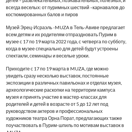
детей – развлекательных, познавательных, полезных, и
всегда веселых: от пуримных шествий –карнавалов до
костюмированных балов и пиров
Музей Эрец-Исраэль -MUZA в Тель-Авиве предлагает
всем детям и их родителям отпраздновать Пурим в
музее с 17 по 19 марта 2022 года, с четверга по субботу,
когда в музее специально для детей будут устроены
спектакли, семинары и веселые уроки.
Приходите с 17 по 19 марта в MUZA, где можно
увидеть сразу несколько выставок, постоянные
экспозиции в различных павильонах и отделах музея,
археологические раскопки на территории кампуса
музея и принять участие в мастер-классах для
родителей и детей в возрасте от 5 до 12 лет под
руководством актеров и профессиональных
художников театра Орна Порат, предлагающих также
поучаствовать в Пурим-шпиль по мотивам выставок в