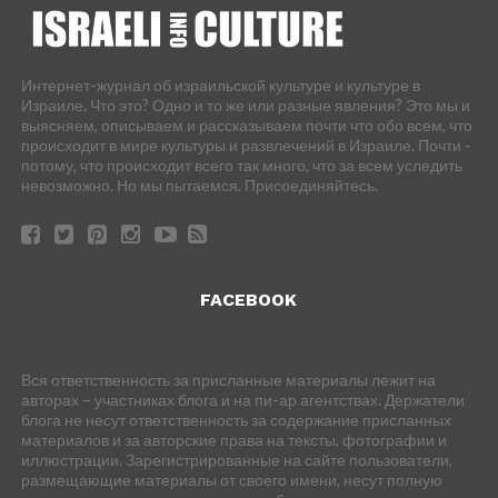
Интернет-журнал об израильской культуре и культуре в
Израиле. Что это? Одно и то же или разные явления? Это мы и
выясняем, описываем и рассказываем почти что обо всем, что
происходит в мире культуры и развлечений в Израиле. Почти -
потому, что происходит всего так много, что за всем уследить
невозможно. Но мы пытаемся. Присоединяйтесь.
FACEBOOK
Вся ответственность за присланные материалы лежит на
авторах – участниках блога и на пи-ар агентствах. Держатели
блога не несут ответственность за содержание присланных
материалов и за авторские права на тексты, фотографии и
иллюстрации. Зарегистрированные на сайте пользователи,
размещающие материалы от своего имени, несут полную