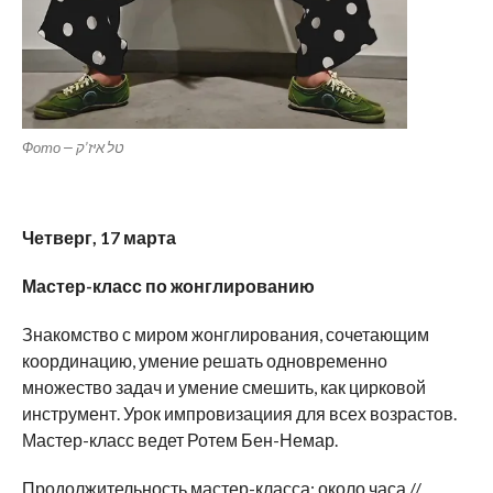
Фото — טל איז’ק
Четверг
,
17
марта
Мастер-класс по жонглированию
Знакомство с миром жонглирования, сочетающим
координацию, умение решать одновременно
множество задач и умение смешить, как цирковой
инструмент. Урок импровизациия для всех возрастов.
Мастер-класс ведет Ротем Бен-Немар.
Продолжительность мастер-класса: около часа //