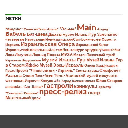
МЕТКИ
Main
"Эльма"
"Акадма"
"Солисты Тель-Авива"
Ашдод
Бабель
Бат-Шева
Джаз в музее Иланы Гур
Заметки по
четвергам
Иерусалим
Иерусалимский Симфонический Оркестр
Израильская Опера
Израиль
Израильский балет
Израильский вокальный ансамбль
Конкурс Артура Рубинштейна
Лена Лагутина
Леонид Пташка
МУЗА
Михаил Теплицкий
Музей
Музей Иланы Гур
Музей Иланы Гур
Израиля в Иерусалиме
в Старом Яффо
Музей Эрец-Исраэль
Опера
Охад Нахарин
Симфонет
Проект "Линия жизни - Израиль"
Песах
Свежая краска
Раанана
Тель-Авивский музей искусств
Суккот
Тель-Авив
Ханука
Юлия Стоцкая
Фестиваль Израиля
Эйн-Харод
Юлиан Рахлин
гастроли
каникулы
ансамбль "Бат-Шева"
оркестр
пресс-релиз
театр
"Симфонет Раанана"
Маленький
цирк