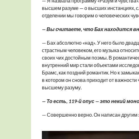
— Я назвала программу «Разум и чувства». 
высшем разуме — о высших инстанциях, сл
отделении мы говорим о человеческих чувс
— Вы считаете, что Бах находится вн
— Бах абсолютно «над». У него было двад
страстным человеком, его музыка относитс
своих чих достойным поэмы. В романтичес
внутренний мир стали объектами исследова
Брамс, как поздний романтик. Но к замыка
в котором он снова приходит от важности 
высшему разуму.
— То есть, 119-й опус — это некий мо
— Совершенно верно. Он написан другим яз