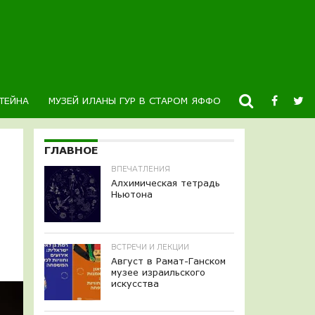
ТЕЙНА
МУЗЕЙ ИЛАНЫ ГУР В СТАРОМ ЯФФО
НОВОСТИ
К
ГЛАВНОЕ
ВПЕЧАТЛЕНИЯ
Алхимическая тетрадь
Ньютона
ВСТРЕЧИ И ЛЕКЦИИ
Август в Рамат-Ганском
музее израильского
искусства