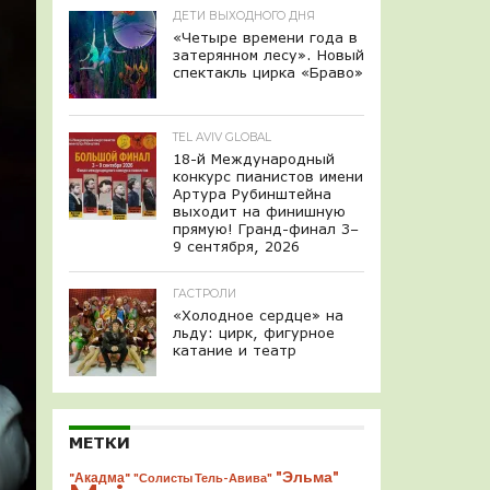
ДЕТИ ВЫХОДНОГО ДНЯ
«Четыре времени года в
затерянном лесу». Новый
спектакль цирка «Браво»
TEL AVIV GLOBAL
18-й Международный
конкурс пианистов имени
Артура Рубинштейна
выходит на финишную
прямую! Гранд-финал 3–
9 сентября, 2026
ГАСТРОЛИ
«Холодное сердце» на
льду: цирк, фигурное
катание и театр
МЕТКИ
"Эльма"
"Акадма"
"Солисты Тель-Авива"