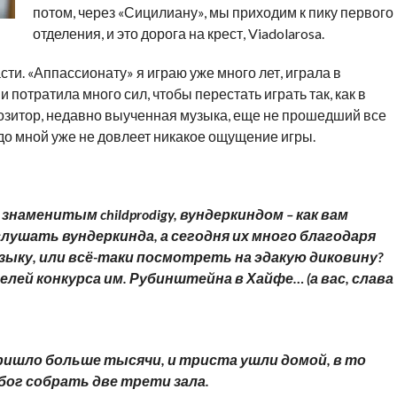
потом, через «Сицилиану», мы приходим к пику первого
отделения, и это дорога на крест, Viadolarosa.
ти. «Аппассионату» я играю уже много лет, играла в
 и потратила много сил, чтобы перестать играть так, как в
позитор, недавно выученная музыка, еще не прошедший все
до мной уже не довлеет никакое ощущение игры.
ли знаменитым
childprodigy
, вундеркиндом – как вам
лушать вундеркинда, а сегодня их много благодаря
ыку, или всё-таки посмотреть на эдакую диковину?
лей конкурса им. Рубинштейна в Хайфе… (а вас, слава
пришло больше тысячи, и триста ушли домой, в то
 бог собрать две трети зала.