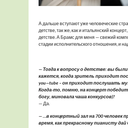
А дальше вступают уже человеческие страс
детстве, так же, как и итальянский концерт,
детстве. А Брамс для меня — свежий ком
стадии исполнительского отношения, и на
— Тогда к вопросу о детстве: вы бы
кажется, когда зритель приходит пос
you
—
tube
– он приходит послушать муз
Когда-то, помню, на концерт победите
богу, миновала чаша конкурсов)?
— Да.
— …в концертный зал на 700 человек 
время, как прекрасному пианисту дай