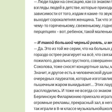
— Люди падки на сенсацию, как со знаком 
взгляды людей в детстве, которые приходи
зависимости от того, издам я какие-то зву
выходит сорокалетняя женщина. Так что эт
чему-то горяченькому, свеженькому, годне
перцепциях – вот, ребенок, такой маленьк
— И такой большой черный рояль, и 
— Да. Это из той же серии, что на больных 
гораздо острее реагирует на всё, что связ
пожилого, довольно грустного, совершенн
Соколова, тоже сносят концертные залы, м
Значит, и другое есть в человеческой душ
очередных лауреатов, которые изготавлив
пышечным жаром выкидывает… Этих лауреа
расплодились. И тоже не всегда со знаком 
Берлинскую Филармонию приехало играть д
огромные рекламы, прекрасный зал, в него 
так играли в 8-м классе музыкальнойшкол