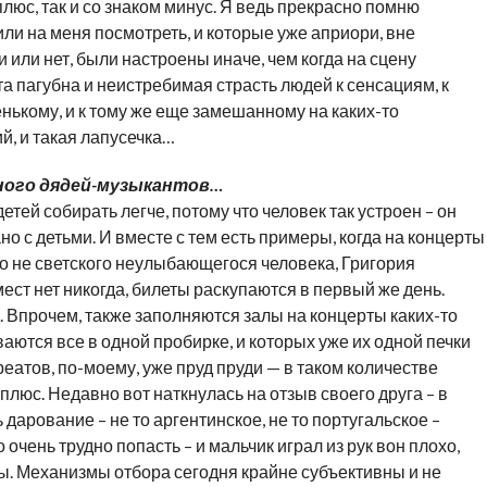
плюс, так и со знаком минус. Я ведь прекрасно помню
ли на меня посмотреть, и которые уже априори, вне
ки или нет, были настроены иначе, чем когда на сцену
а пагубна и неистребимая страсть людей к сенсациям, к
нькому, и к тому же еще замешанному на каких-то
ий, и такая лапусечка…
много дядей-музыкантов…
детей собирать легче, потому что человек так устроен – он
ано с детьми. И вместе с тем есть примеры, когда на концерты
о не светского неулыбающегося человека, Григория
ест нет никогда, билеты раскупаются в первый же день.
е. Впрочем, также заполняются залы на концерты каких-то
аются все в одной пробирке, и которых уже их одной печки
тов, по-моему, уже пруд пруди — в таком количестве
плюс. Недавно вот наткнулась на отзыв своего друга – в
арование – не то аргентинское, не то португальское –
очень трудно попасть – и мальчик играл из рук вон плохо,
ы. Механизмы отбора сегодня крайне субъективны и не