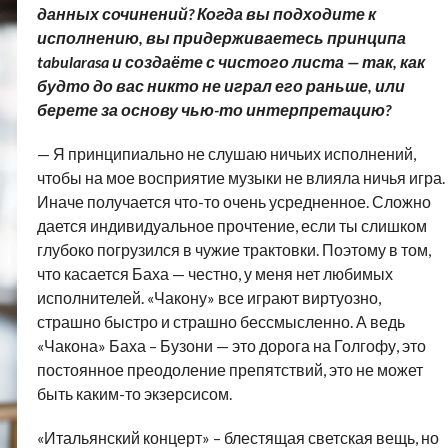
данных сочинений? Когда вы подходите к
исполнению, вы придерживаетесь принципа
tabularasa и создаёте с чистого листа — так, как
будто до вас никто не играл его раньше, или
берете за основу чью-то интерпретацию?
— Я принципиально не слушаю ничьих исполнений,
чтобы на мое восприятие музыки не влияла ничья игра.
Иначе получается что-то очень усредненное. Сложно
дается индивидуальное прочтение, если ты слишком
глубоко погрузился в чужие трактовки. Поэтому в том,
что касается Баха — честно, у меня нет любимых
исполнителей. «Чакону» все играют виртуозно,
страшно быстро и страшно бессмысленно. А ведь
«Чакона» Баха – Бузони — это дорога на Голгофу, это
постоянное преодоление препятствий, это не может
быть каким-то экзерсисом.
«Итальянский концерт» – блестящая светская вещь, но