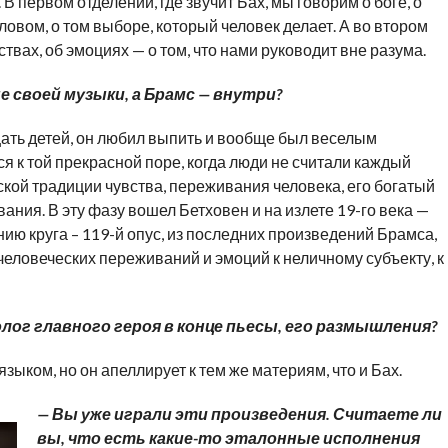
В первом отделении, где звучит Бах, мы говорим о боге, о
овом, о том выборе, который человек делает. А во втором
твах, об эмоциях — о том, что нами руководит вне разума.
е своей музыки, а Брамс — внутри?
цать детей, он любил выпить и вообще был веселым
я к той прекрасной поре, когда люди не считали каждый
кой традиции чувства, переживания человека, его богатый
ния. В эту фазу вошел Бетховен и на излете 19-го века —
нию круга – 119-й опус, из последних произведений Брамса,
человеческих переживаний и эмоций к неличному субъекту, к
нолог главного героя в конце пьесы, его размышления?
ыком, но он апеллирует к тем же материям, что и Бах.
— Вы уже играли эти произведения. Считаете ли
вы, что есть какие-то эталонные исполнения