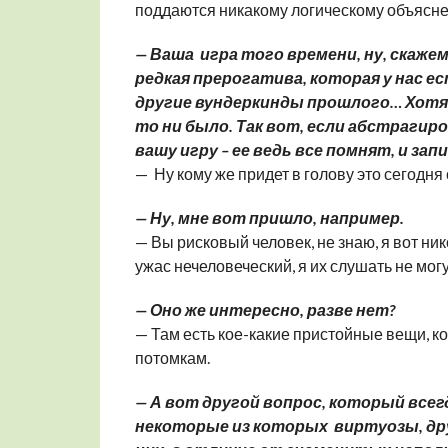
поддаются никакому логическому объясн
— Ваша игра того времени, ну, скажем,
редкая прерогатива, которая у нас ест
другие вундеркинды прошлого… Хотя, 
то ни было. Так вот, если абстраги
вашу игру – ее ведь все помнят, и за
— Ну кому же придет в голову это сегодня
— Ну, мне вот пришло, например.
— Вы рисковый человек, не знаю, я вот ни
ужас нечеловеческий, я их слушать не мог
— Оно же интересно, разве нет?
— Там есть кое-какие пристойные вещи, к
потомкам.
— А вот другой вопрос, который все
некоторые из которых виртуозы, дру