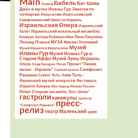
Main
Бабель
Бат-Шева
Ашдод
Джаз в музее Иланы Гур
Заметки по
четвергам
Иерусалим
Иерусалимский
Симфонический Оркестр
Израиль
Израильская Опера
Израильский
Израильский вокальный ансамбль
балет
Лена Лагутина
Конкурс Артура Рубинштейна
Леонид Пташка
МУЗА
Михаил Теплицкий
Музей
Музей Израиля в Иерусалиме
Иланы Гур
Музей Иланы Гур в
Старом Яффо
Музей Эрец-Исраэль
Проект "Линия
Опера
Охад Нахарин
Песах
Симфонет
жизни - Израиль"
Свежая краска
Раанана
Тель-
Суккот
Тель-Авив
Авивский музей искусств
Фестиваль
Ханука
Израиля
Эйн-Харод
Юлиан Рахлин
Юлия Стоцкая
ансамбль "Бат-Шева"
гастроли
каникулы
оркестр
пресс-
"Симфонет Раанана"
релиз
театр Маленький
цирк