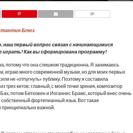
COMMENTS
стантин Блюз
, наш первый вопрос связан с начинающимися
е играть? Как вы сформирована программу?
а, потому что она слишком традиционна. Я занимаюсь
, играю много современной музыки, но для моих первых
или не «отпугнуть» публику. Поэтому я составила
з трех китов: главный, с моей точки зрения, композитор
Бах, потом Бетховен и Иоганнес Брамс, который внес очень
й собственный фортепианный язык. Вот такая
я принципиально важной.