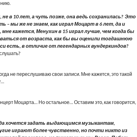
ению.
 не в 10 лет, а чуть позже, она ведь сохранилась? Это
ь – мы же не знаем, как играл Моцарт в 6 лет, да и
мне кажется, Менухин в 15 играл лучше, чем когда бы
роваться от возраста, как бы вы оценили тогдашнюю
писи есть, в отличие от легендарных вундеркиндов?
 слушать?
когда не переслушиваю свои записи. Мне кажется, это такой
у…
онцерт Моцарта… Но остальное… Оставим это, как говорится,
гда хочется задать выдающимся музыкантам,
гие играют более чувственно, но почти никто из