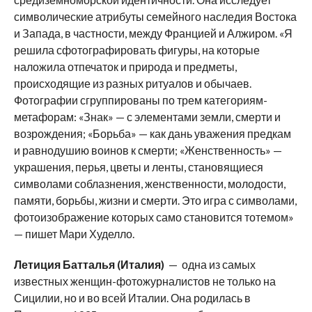
символические атрибуты семейного наследия Востока
и Запада, в частности, между Францией и Алжиром. «Я
решила сфотографировать фигуры, на которые
наложила отпечаток и природа и предметы,
происходящие из разных ритуалов и обычаев.
Фотографии сгруппированы по трем категориям-
метафорам: «Знак» — с элементами земли, смерти и
возрождения; «Борьба» — как дань уважения предкам
и равнодушию воинов к смерти; «Женственность» —
украшения, перья, цветы и ленты, становящиеся
символами соблазнения, женственности, молодости,
памяти, борьбы, жизни и смерти. Это игра с символами,
фотоизображение которых само становится тотемом»
— пишет Мари Худелло.
Летиция Батталья (Италия)
— одна из самых
известных женщин-фотожурналистов не только на
Сицилии, но и во всей Италии. Она родилась в