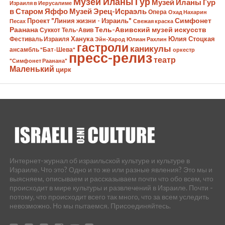
Музей Иланы Гур
Музей Иланы Гур
Израиля в Иерусалиме
в Старом Яффо
Музей Эрец-Исраэль
Опера
Охад Нахарин
Симфонет
Проект "Линия жизни - Израиль"
Песах
Свежая краска
Раанана
Тель-Авивский музей искусств
Суккот
Тель-Авив
Ханука
Юлия Стоцкая
Фестиваль Израиля
Эйн-Харод
Юлиан Рахлин
гастроли
каникулы
ансамбль "Бат-Шева"
оркестр
пресс-релиз
театр
"Симфонет Раанана"
Маленький
цирк
Интернет-журнал об израильской культуре и культуре в
Израиле. Что это? Одно и то же или разные явления? Это мы и
выясняем, описываем и рассказываем почти что обо всем, что
происходит в мире культуры и развлечений в Израиле. Почти -
потому, что происходит всего так много, что за всем уследить
невозможно. Но мы пытаемся. Присоединяйтесь.