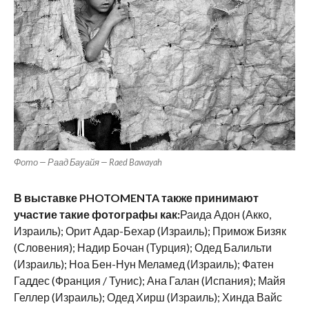
Фото — Раад Бауайя — Raed Bawayah
В выставке PHOTOMENTA
также принимают
участие такие фотографы как:
Раида Адон (Акко,
Израиль); Орит Адар-Бехар (Израиль); Примож Бизяк
(Словения); Надир Бочан (Турция); Одед Балильти
(Израиль); Ноа Бен-Нун Меламед (Израиль); Фатен
Гаддес (Франция / Тунис); Ана Галан (Испания); Майя
Геллер (Израиль); Одед Хирш (Израиль); Хинда Вайс