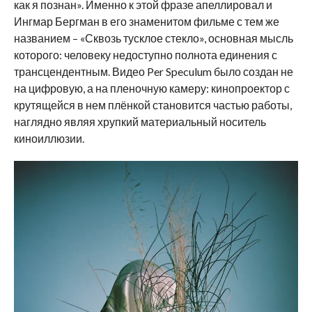
как я познан». Именно к этой фразе апеллировал и
Ингмар Бергман в его знаменитом фильме с тем же
названием – «Сквозь тусклое стекло», основная мысль
которого: человеку недоступно полнота единения с
трансцендентным. Видео Per Speculum было создан не
на цифровую, а на пленочную камеру: кинопроектор с
крутящейся в нем плёнкой становится частью работы,
наглядно являя хрупкий материальный носитель
киноиллюзии.