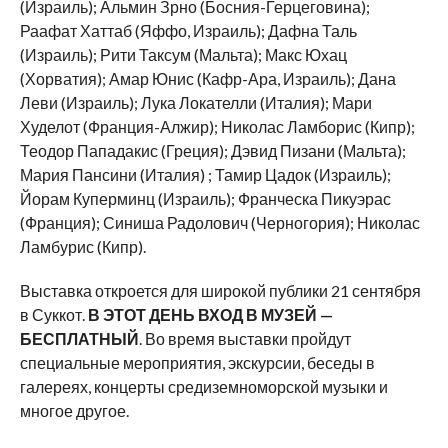
(Израиль); Альмин Зрно (Босния-Герцеговина);
Раафат Хаттаб (Яффо, Израиль); Дафна Таль
(Израиль); Рити Таксум (Мальта); Макс Юхац
(Хорватия); Амар Юнис (Кафр-Ара, Израиль); Дана
Леви (Израиль); Лука Локателли (Италия); Мари
Худелот (Франция-Алжир); Николас Ламборис (Кипр);
Теодор Пападакис (Греция); Дэвид Пизани (Мальта);
Мария Пансини (Италия) ; Тамир Цадок (Израиль);
Йорам Куперминц (Израиль); Франческа Пикуэрас
(Франция); Синиша Радолович (Черногория); Николас
Ламбурис (Кипр).
Выставка откроется для широкой публики 21 сентября
в Суккот.
В ЭТОТ ДЕНЬ ВХОД В МУЗЕЙ —
БЕСПЛАТНЫЙ
. Во время выставки пройдут
специальные мероприятия, экскурсии, беседы в
галереях, концерты средиземноморской музыки и
многое другое.