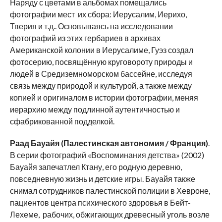
Наряду с цветами в альбомах помещались
фотографии мест их сбора: Иерусалим, Иерихо,
Тверия и т.д.. Основываясь на исследовании
фотографий из этих гербариев в архивах
Американской колонии в Иерусалиме, Гуэз создал
фотосерию, посвящённую круговороту природы и
людей в Средиземноморском бассейне, исследуя
связь между природой и культурой, а также между
копией и оригиналом в истории фотографии, меняя
иерархию между подлинной аутентичностью и
сфабрикованной подделкой.
Раад Бауайя (Палестинская автономия / Франция)
.
В серии фотографий «Воспоминания детства» (2002)
Бауайя запечатлел Ктану, его родную деревню,
повседневную жизнь и детские игры. Бауайя также
снимал сотрудников палестинской полиции в Хевроне,
пациентов центра психического здоровья в Бейт-
Лехеме, рабочих, обжигающих древесный уголь возле