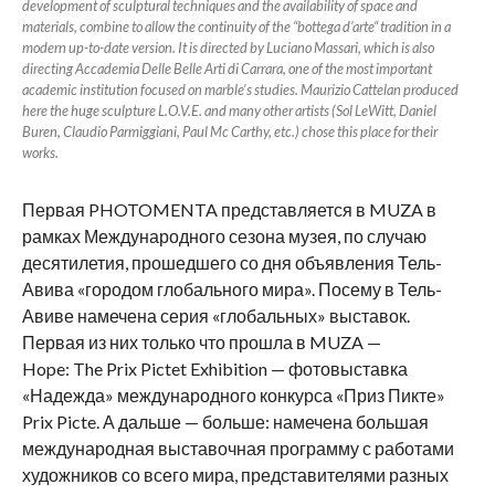
development of sculptural techniques and the availability of space and
materials, combine to allow the continuity of the “bottega d’arte“ tradition in a
modern up-to-date version. It is directed by Luciano Massari, which is also
directing Accademia Delle Belle Arti di Carrara, one of the most important
academic institution focused on marble’s studies. Maurizio Cattelan produced
here the huge sculpture L.O.V.E. and many other artists (Sol LeWitt, Daniel
Buren, Claudio Parmiggiani, Paul Mc Carthy, etc.) chose this place for their
works.
Первая PHOTOMENTA представляется в MUZA в
рамках Международного сезона музея, по случаю
десятилетия, прошедшего со дня объявления Тель-
Авива «городом глобального мира». Посему в Тель-
Авиве намечена серия «глобальных» выставок.
Первая из них только что прошла в MUZA —
Hope: The Prix Pictet Exhibition — фотовыставка
«Надежда» международного конкурса «Приз Пикте»
Prix Picte. А дальше — больше: намечена большая
международная выставочная программу с работами
художников со всего мира, представителями разных