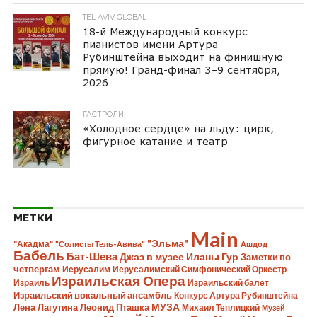
TEL AVIV GLOBAL
18-й Международный конкурс
пианистов имени Артура
Рубинштейна выходит на финишную
прямую! Гранд-финал 3–9 сентября,
2026
ГАСТРОЛИ
«Холодное сердце» на льду: цирк,
фигурное катание и театр
МЕТКИ
Main
"Эльма"
"Акадма"
"Солисты Тель-Авива"
Ашдод
Бабель
Бат-Шева
Джаз в музее Иланы Гур
Заметки по
четвергам
Иерусалим
Иерусалимский Симфонический Оркестр
Израильская Опера
Израиль
Израильский балет
Израильский вокальный ансамбль
Конкурс Артура Рубинштейна
Лена Лагутина
Леонид Пташка
МУЗА
Михаил Теплицкий
Музей