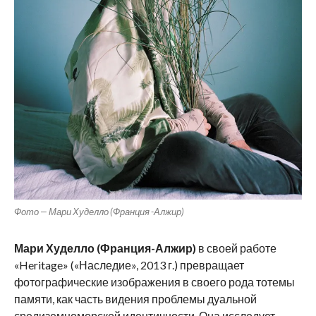
Фото — Мари Худелло (Франция -Алжир)
Мари Худелло (Франция-Алжир)
в своей работе
«Heritage» («Наследие», 2013 г.) превращает
фотографические изображения в своего рода тотемы
памяти, как часть видения проблемы дуальной
средиземноморской идентичности. Она исследует