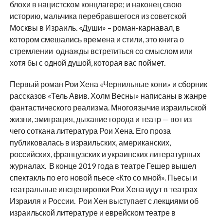
блохи в нацистском концлагере; и наконец свою
историю, мальчика перебравшегося из советской
Москвы в Израиль. «Души» – роман-карнавал, в
котором смешались времена и стили, это книга о
стремлении однажды встретиться со смыслом или
хотя бы с одной душой, которая вас поймет.
​Первый роман Рои Хена «Чернильные кони» и сборник
рассказов «Тель Авив. Холм Весны» написаны в жанре
фантастического реализма. Многоязычие израильской
жизни, эмиграция, дыхание города и театр — вот из
чего соткана литература Рои Хена. Его проза
публиковалась в израильских, американских,
российских, французских и украинских литературных
журналах. В конце 2019 года в театре Гешер вышел
спектакль по его новой пьесе «Кто со мной». Пьесы и
театральные инсценировки Рои Хена идут в театрах
Израиля и России. Рои Хен выступает с лекциями об
израильской литературе и еврейском театре в