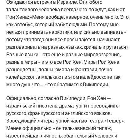
Ожидаются встречи в Израиле. От любого
талантливого человека всегда чего-то ждут, как и от
Рои Хена: «Меня вообще, наверное, очень много. Это
как автобус, который забит людьми. Поэтому мне
нельзя принимать наркотики, или сильно выпивать –
потому что тогда они все просыпаются, начинают
разговаривать на разных языках, кричать и ругаться».
Разные языки – это еще и разные мировоззрения,
разные миры – и это всё Рои Хен. Миры Рои Хена
разноцветны, полны юмора и фантазии, точно
калейдоскоп, а мелькают в этом калейдоскопе так
много душ, что… Что обратимся к Википедии.
Официально, согласно Википедии, Рои Хен —
израильский писатель, драматург и переводчик с
русского, французского и английского языков.
Заведующий литературной частью театра «Гешер».
Менее официально – он тель-авивский типаж,
известнейшая личность, обаятельный человек и