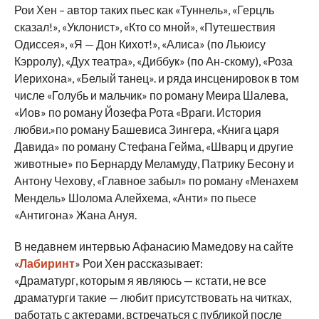
Рои Хен – автор таких пьес как «Туннель», «Герцль
сказал!», «Уклонист», «Кто со мной», «Путешествия
Одиссея», «Я — Дон Кихот!», «Алиса» (по Льюису
Кэрролу), «Дух театра», «Диббук» (по Ан-скому), «Роза
Иерихона», «Белый танец». и ряда инсценировок в том
числе «Голубь и мальчик» по роману Меира Шалева,
«Иов» по роману Йозефа Рота «Враги. История
любви.»по роману Башевиса Зингера, «Книга царя
Давида» по роману Стефана Гейма, «Шварц и другие
животные» по Бернарду Меламуду, Патрику Бесону и
Антону Чехову, «Главное забыл» по роману «Менахем
Мендель» Шолома Алейхема, «Анти» по пьесе
«Антигона» Жана Ануя.
В недавнем интервью Афанасию Мамедову на сайте
«
Лабиринт
» Рои Хен рассказывает:
«Драматург, которым я являюсь — кстати, не все
драматурги такие — любит присутствовать на читках,
работать с актерами, встречаться с публикой после