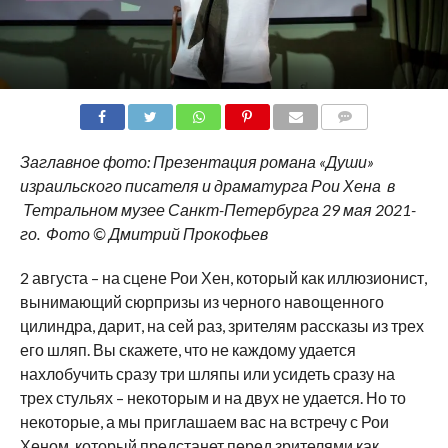
COMMENTS
Заглавное фото: Презентация романа «Души»
израильского писателя и драматурга Рои Хена в
Тетральном музее Санкт-Петербурга 29 мая 2021-
го. Фото © Дмитрий Прокофьев
2 августа – на сцене Рои Хен, который как иллюзионист,
вынимающий сюрпризы из черного навощенного
цилиндра, дарит, на сей раз, зрителям рассказы из трех
его шляп. Вы скажете, что не каждому удается
нахлобучить сразу три шляпы или усидеть сразу на
трех стульях – некоторым и на двух не удается. Но то
некоторые, а мы приглашаем вас на встречу с Рои
Хеном, который предстанет перед зрителями как