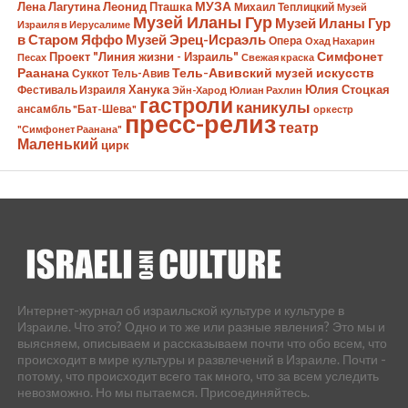
Лена Лагутина
Леонид Пташка
МУЗА
Михаил Теплицкий
Музей
Музей Иланы Гур
Музей Иланы Гур
Израиля в Иерусалиме
в Старом Яффо
Музей Эрец-Исраэль
Опера
Охад Нахарин
Симфонет
Проект "Линия жизни - Израиль"
Песах
Свежая краска
Раанана
Тель-Авивский музей искусств
Суккот
Тель-Авив
Ханука
Юлия Стоцкая
Фестиваль Израиля
Эйн-Харод
Юлиан Рахлин
гастроли
каникулы
ансамбль "Бат-Шева"
оркестр
пресс-релиз
театр
"Симфонет Раанана"
Маленький
цирк
Интернет-журнал об израильской культуре и культуре в
Израиле. Что это? Одно и то же или разные явления? Это мы и
выясняем, описываем и рассказываем почти что обо всем, что
происходит в мире культуры и развлечений в Израиле. Почти -
потому, что происходит всего так много, что за всем уследить
невозможно. Но мы пытаемся. Присоединяйтесь.