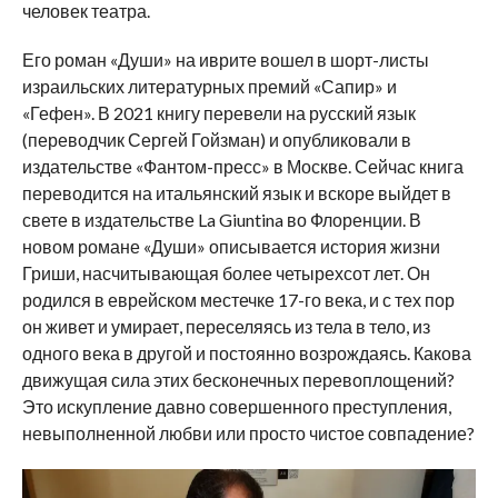
человек театра.
Его роман «Души» на иврите вошел в шорт-листы
израильских литературных премий «Сапир» и
«Гефен». В 2021 книгу перевели на русский язык
(переводчик Сергей Гойзман) и опубликовали в
издательстве «Фантом-пресс» в Москве. Сейчас книга
переводится на итальянский язык и вскоре выйдет в
свете в издательстве La Giuntina во Флоренции. В
новом романе «Души» описывается история жизни
Гриши, насчитывающая более четырехсот лет. Он
родился в еврейском местечке 17-го века, и с тех пор
он живет и умирает, переселяясь из тела в тело, из
одного века в другой и постоянно возрождаясь. Какова
движущая сила этих бесконечных перевоплощений?
Это искупление давно совершенного преступления,
невыполненной любви или просто чистое совпадение?