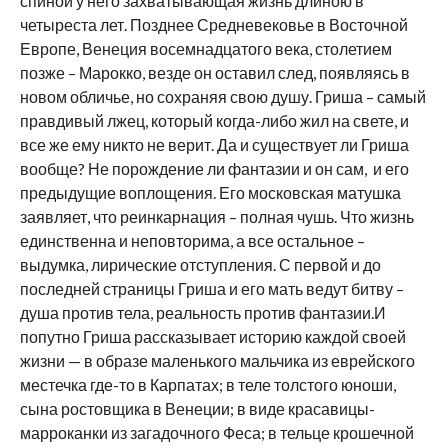
спиной у него захватывающая жизнь длиною в
четыреста лет. Позднее Средневековье в Восточной
Европе, Венеция восемнадцатого века, столетием
позже – Марокко, везде он оставил след, появляясь в
новом обличье, но сохраняя свою душу. Гриша – самый
правдивый лжец, который когда-либо жил на свете, и
все же ему никто не верит. Да и существует ли Гриша
вообще? Не порождение ли фантазии и он сам, и его
предыдущие воплощения. Его московская матушка
заявляет, что реинкарнация – полная чушь. Что жизнь
единственна и неповторима, а все остальное –
выдумка, лирические отступления. С первой и до
последней страницы Гриша и его мать ведут битву –
душа против тела, реальность против фантазии.И
попутно Гриша рассказывает историю каждой своей
жизни — в образе маленького мальчика из еврейского
местечка где-то в Карпатах; в теле толстого юноши,
сына ростовщика в Венеции; в виде красавицы-
марроканки из загадочного Феса; в тельце крошечной