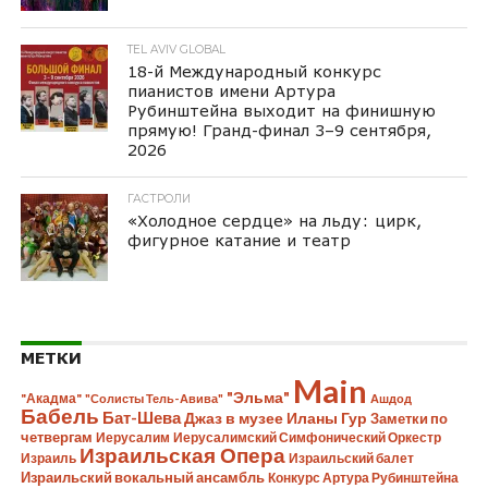
TEL AVIV GLOBAL
18-й Международный конкурс
пианистов имени Артура
Рубинштейна выходит на финишную
прямую! Гранд-финал 3–9 сентября,
2026
ГАСТРОЛИ
«Холодное сердце» на льду: цирк,
фигурное катание и театр
МЕТКИ
Main
"Эльма"
"Акадма"
"Солисты Тель-Авива"
Ашдод
Бабель
Бат-Шева
Джаз в музее Иланы Гур
Заметки по
четвергам
Иерусалим
Иерусалимский Симфонический Оркестр
Израильская Опера
Израиль
Израильский балет
Израильский вокальный ансамбль
Конкурс Артура Рубинштейна