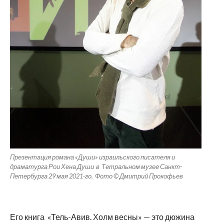
Презентация романа «Души» израильского писателя и
драматурга Рои Хена Души в Тетральном музее Санкт-
Петербурга 29 мая 2021-го. Фото © Дмитрий Прокофьев
Его книга «Тель-Авив. Холм весны» — это дюжина