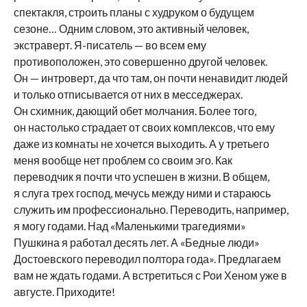
спектакля, строить планы с худруком о будущем
сезоне… Одним словом, это активный человек,
экстраверт. Я-писатель — во всем ему
противоположен, это совершенно другой человек.
Он — интроверт, да что там, он почти ненавидит людей
и только отписывается от них в месседжерах.
Он схимник, дающий обет молчания. Более того,
он настолько страдает от своих комплексов, что ему
даже из комнаты не хочется выходить. А у третьего
меня вообще нет проблем со своим эго. Как
переводчик я почти что успешен в жизни. В общем,
я слуга трех господ, мечусь между ними и стараюсь
служить им профессионально. Переводить, например,
я могу годами. Над «Маленькими трагедиями»
Пушкина я работал десять лет. А «Бедные люди»
Достоевского переводил полтора года». Предлагаем
вам не ждать годами. А встретиться с Рои Хеном уже в
августе. Приходите!