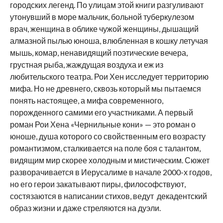
городских легенд. По улицам этой книги разгуливают
утонувший в море мальчик, больной туберкулезом
врач, женщина в облике чужой женщины, дышащий
алмазной пылью юноша, влюбленная в кошку летучая
мышь, комар, ненавидящий поэтические вечера,
грустная рыба, жаждущая воздуха и еж из
любительского театра. Рои Хен исследует территорию
мифа. Но не древнего, сквозь который мы пытаемся
понять настоящее, а мифа современного,
порожденного самими его участниками. А первый
роман Рои Хена «Чернильные кони» — это роман о
юноше, душа которого со свойственным его возрасту
романтизмом, сталкивается на поле боя с талантом,
видящим мир скорее холодным и мистическим. Сюжет
разворачивается в Иерусалиме в начале 2000-х годов,
но его герои закатывают пиры, философствуют,
состязаются в написании стихов, ведут декадентский
образ жизни и даже стреляются на дуэли.