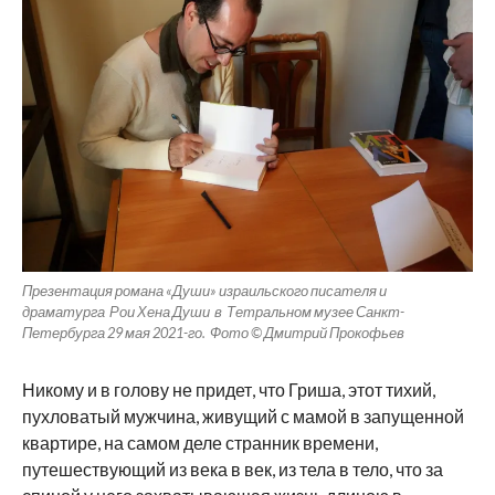
Презентация романа «Души» израильского писателя и
драматурга Рои Хена Души в Тетральном музее Санкт-
Петербурга 29 мая 2021-го. Фото © Дмитрий Прокофьев
Никому и в голову не придет, что Гриша, этот тихий,
пухловатый мужчина, живущий с мамой в запущенной
квартире, на самом деле странник времени,
путешествующий из века в век, из тела в тело, что за