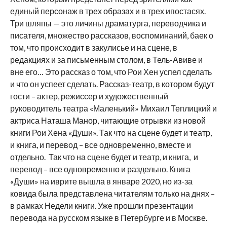
единый персонаж в трех образах и в трех ипостасях.
Три шляпы — это личины драматурга, переводчика и
писателя, множество рассказов, воспоминаний, баек о
том, что происходит в закулисье и на сцене, в
редакциях и за письменным столом, в Тель-Авиве и
вне его… Это рассказ о том, что Рои Хен успел сделать
и что он успеет сделать. Рассказ-театр, в котором будут
гости – актер, режиссер и художественный
руководитель театра «Маленький» Михаил Теплицкий и
актриса Наташа Манор, читающие отрывки из новой
книги Рои Хена «Души». Так что на сцене будет и театр,
и книга, и перевод – все одновременно, вместе и
отдельно. Так что на сцене будет и театр, и книга, и
перевод – все одновременно и раздельно. Книга
«Души» на иврите вышла в январе 2020, но из-за
ковида была представлена читателям только на днях –
в рамках Недели книги. Уже прошли презентации
перевода на русском языке в Петербурге и в Москве.