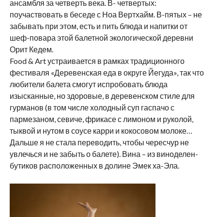
ансамбля за четверть века. В- четвертых:
поучаствовать в беседе с Ноа Вертхайм. В-пятых – не
забывать при этом, есть и пить блюда и напитки от
шеф-повара этой балетной экологической деревни
Орит Кедем.
Food & Art устраивается в рамках традиционного
фестиваля «Деревенская еда в округе Йегуда», так что
любители балета смогут испробовать блюда
изысканные, но здоровые, в деревенском стиле для
гурманов (в том числе холодный суп гаспачо с
пармезаном, севиче, фрикасе с лимоном и руколой,
тыквой и нутом в соусе карри и кокосовом молоке…
Дальше я не стала переводить, чтобы чересчур не
увлечься и не забыть о балете). Вина – из виноделен-
бутиков расположенных в долине Эмек ха-Эла.