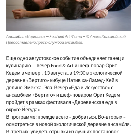
Ансамбль «Вертиго» — Food and Art. Фото — © Алекс Коломойский.
Предоставлено пресс-службой ансамбля
.
Еще одно августовское событие объединяет танец и
кулинарию — вечер Food & Art и шеф-повар Орит
Кедем в четверг, 13 августа, в 19:30 в экологической
деревне «Вертиго» кибуце Натив ха-Ламед-Хей в
долине Эмек ха-Эла. Вечер «Еда и Искусство» с
ансамблем «Вертиго» и шеф-поваром Орит Кедем
пройдет в рамках фестиваля «Деревенская еда в
округе Йегуда».
В программе: прежде всего – добраться. Во-вторых –
осмотреться в новой экологической деревне ансамбля.
В-третьих: увидеть отрывки из лучших постановок