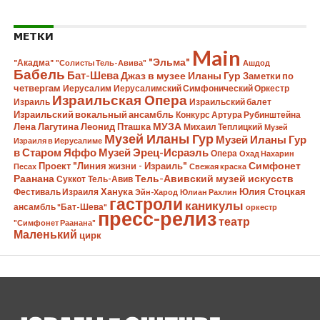
МЕТКИ
Main
"Эльма"
"Акадма"
"Солисты Тель-Авива"
Ашдод
Бабель
Бат-Шева
Джаз в музее Иланы Гур
Заметки по
четвергам
Иерусалим
Иерусалимский Симфонический Оркестр
Израильская Опера
Израиль
Израильский балет
Израильский вокальный ансамбль
Конкурс Артура Рубинштейна
Лена Лагутина
Леонид Пташка
МУЗА
Михаил Теплицкий
Музей
Музей Иланы Гур
Музей Иланы Гур
Израиля в Иерусалиме
в Старом Яффо
Музей Эрец-Исраэль
Опера
Охад Нахарин
Симфонет
Проект "Линия жизни - Израиль"
Песах
Свежая краска
Раанана
Тель-Авивский музей искусств
Суккот
Тель-Авив
Ханука
Юлия Стоцкая
Фестиваль Израиля
Эйн-Харод
Юлиан Рахлин
гастроли
каникулы
ансамбль "Бат-Шева"
оркестр
пресс-релиз
театр
"Симфонет Раанана"
Маленький
цирк