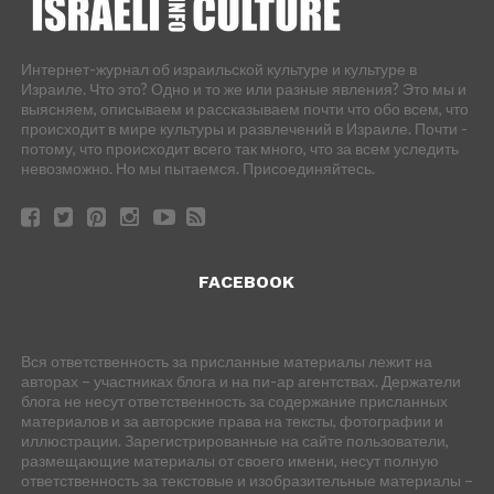
Интернет-журнал об израильской культуре и культуре в
Израиле. Что это? Одно и то же или разные явления? Это мы и
выясняем, описываем и рассказываем почти что обо всем, что
происходит в мире культуры и развлечений в Израиле. Почти -
потому, что происходит всего так много, что за всем уследить
невозможно. Но мы пытаемся. Присоединяйтесь.
FACEBOOK
Вся ответственность за присланные материалы лежит на
авторах – участниках блога и на пи-ар агентствах. Держатели
блога не несут ответственность за содержание присланных
материалов и за авторские права на тексты, фотографии и
иллюстрации. Зарегистрированные на сайте пользователи,
размещающие материалы от своего имени, несут полную
ответственность за текстовые и изобразительные материалы –