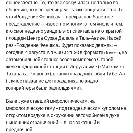
общеизвестно. То, что все соскучилась не только по
общению, но и по зрелищам – также общеизвестно. То,
что «Рождение Феникса» — прекрасное балетное
представление — известно многим, в том числе и тем,
кто смог недавно увидеть этот спектакль на открытой
площади Центра Сузан Далаль в Тель-Авиве. На сей
раз «Рождение Феникса» будет показано дважды —
сегодня, 4 августа, в 19:30 и 21:30 в формате drive-in, на
автомобильной стоянке возле комплекса Старой
железнодорожной станции в Иерусалиме («Митхам ха-
Тахана ха-Ришона»), в канун праздник любви Ту бе-Ав
(глупое название для праздника, но видно
копирайтеры были разгильдяями).
Балет, уже ставший мифологическим, на
мифологическую тему – под геодезическим куполом на
открытом воздухе, в окружении автомобилей в духе
нынешних ограничений — в час закатный и
предночной.