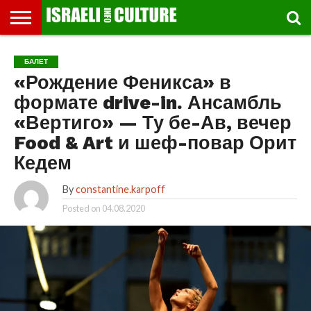
ВЫСТАВКИ
МУЗЕИ
СТРАНА
ТЕАТР
КНИГИ.
МУЗЫКА
РЕЛИГИЯ/
ДВИЖЕНИЕ
ДЕТИ
МАРШРУТЫ
ВИДЕО-
ВПЕЧАТЛЕНИЯ
ВСТРЕЧИ
ИНТЕРВЬЮ
КИНО
TEL
БАЛЕТ
ФЕСТИВАЛЕЙ
ТЕКСТЫ
ИСТОРИЯ
ВЫХОДНОГО
ПРОГУЛЬЩИКА
РЕЧИ
И
AVIV
«Рождение Феникса» в
ДНЯ
ЛЕКЦИИ
GLOBAL
формате drive-in. Ансамбль
«Вертиго» — Ту бе-Ав, вечер
Food & Art и шеф-повар Орит
Кедем
By
constantine.karpoff
Posted on
04.08.2020