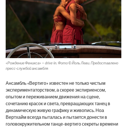
«Рождение Феникса» — drive-in. Фото © Йоль Леви. Предоставлено
пресс-службой ансамбл
я
Ансамбль «Вертиго» известен не только чистым
экспериментаторством, а скорее экспириенсом,
опытом и переживанием движения на сцене,
сочетанию красок и света, превращающих танец в
динамическую живую графику и живопись. Ноа
Вертхайм всегда пыталась и пытается донести в
головокружительном танце-вертиго секреты времени