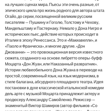
на лучших сценах мира. Пьесы эти очень разные, от
эпического цикла про жизнь родного для автора штата
Огайо, до серии, посвященной великим русским
писателям — Пушкину и Гоголю, Толстому и Чехову,
Мандельштаму и Пастернаку. Немало у Дона Нигро и
исторических пьес, действие которых происходит в
Италии в эпоху Ренессанса. Это и «Макиавелли», и
«Паоло и Франческа», и многие другие. «Дон
Джованни» — это провокационная версия известного
сюжета, созданного на основе либретто оперы-буфф
Моцарта «Дон Жуан, или Наказанный развратник».
Истории любвеобильного Дона Жуана в переводе на
простой, современный язык, на язык модернизма, в
стиле балагана, абсурдного площадного театра. Идея
постановки в духе классической итальянской комедии
дель арте с музыкой Моцарта принадлежит актеру и
продюсеру Александру Самойленко. Режиссер —
знаменитый Виктор Шамиров (автор фильмов «Со