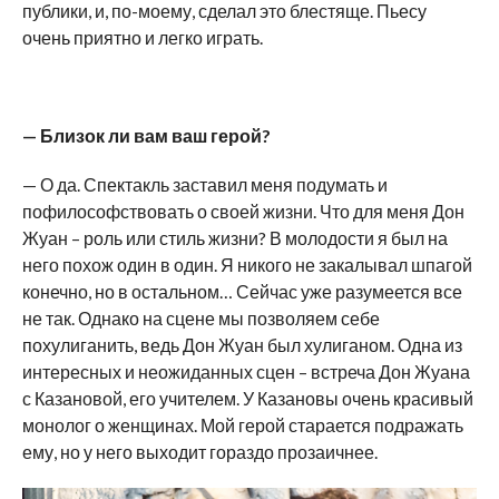
публики, и, по-моему, сделал это блестяще. Пьесу
очень приятно и легко играть.
— Близок ли вам ваш герой?
— О да. Спектакль заставил меня подумать и
пофилософствовать о своей жизни. Что для меня Дон
Жуан – роль или стиль жизни? В молодости я был на
него похож один в один. Я никого не закалывал шпагой
конечно, но в остальном… Сейчас уже разумеется все
не так. Однако на сцене мы позволяем себе
похулиганить, ведь Дон Жуан был хулиганом. Одна из
интересных и неожиданных сцен – встреча Дон Жуана
с Казановой, его учителем. У Казановы очень красивый
монолог о женщинах. Мой герой старается подражать
ему, но у него выходит гораздо прозаичнее.