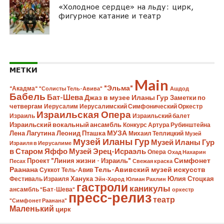
«Холодное сердце» на льду: цирк,
фигурное катание и театр
МЕТКИ
Main
"Эльма"
"Акадма"
"Солисты Тель-Авива"
Ашдод
Бабель
Бат-Шева
Джаз в музее Иланы Гур
Заметки по
четвергам
Иерусалим
Иерусалимский Симфонический Оркестр
Израильская Опера
Израиль
Израильский балет
Израильский вокальный ансамбль
Конкурс Артура Рубинштейна
Лена Лагутина
Леонид Пташка
МУЗА
Михаил Теплицкий
Музей
Музей Иланы Гур
Музей Иланы Гур
Израиля в Иерусалиме
в Старом Яффо
Музей Эрец-Исраэль
Опера
Охад Нахарин
Симфонет
Проект "Линия жизни - Израиль"
Песах
Свежая краска
Раанана
Тель-Авивский музей искусств
Суккот
Тель-Авив
Ханука
Юлия Стоцкая
Фестиваль Израиля
Эйн-Харод
Юлиан Рахлин
гастроли
каникулы
ансамбль "Бат-Шева"
оркестр
пресс-релиз
театр
"Симфонет Раанана"
Маленький
цирк