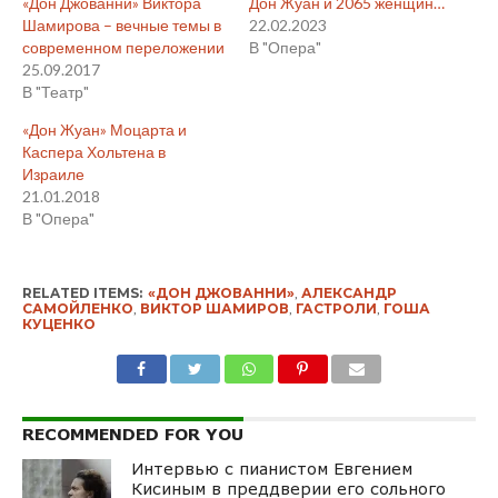
«Дон Джованни» Виктора
Дон Жуан и 2065 женщин…
Шамирова – вечные темы в
22.02.2023
современном переложении
В "Опера"
25.09.2017
В "Театр"
«Дон Жуан» Моцарта и
Каспера Хольтена в
Израиле
21.01.2018
В "Опера"
RELATED ITEMS:
«ДОН ДЖОВАННИ»
,
АЛЕКСАНДР
САМОЙЛЕНКО
,
ВИКТОР ШАМИРОВ
,
ГАСТРОЛИ
,
ГОША
КУЦЕНКО
RECOMMENDED FOR YOU
Интервью с пианистом Евгением
Кисиным в преддверии его сольного