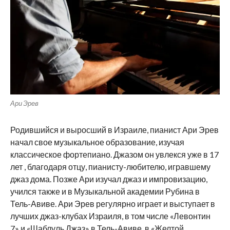
Ари Эрев
Родившийся и выросший в Израиле, пианист Ари Эрев
начал свое музыкальное образование, изучая
классическое фортепиано. Джазом он увлекся уже в 17
лет , благодаря отцу, пианисту-любителю, игравшему
джаз дома. Позже Ари изучал джаз и импровизацию,
учился также и в Музыкальной академии Рубина в
Тель-Авиве. Ари Эрев регулярно играет и выступает в
лучших джаз-клубах Израиля, в том числе «Левонтин
7» и «Шаблуль Джаз» в Тель-Авиве, в «Желтой