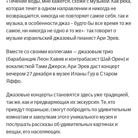
«Течение воды, мне кажется, схоже с музыкой. Как река,
которая течет в одном направлении и никогда не
возвращается, никогда не повторяет самое себя, так и
музыка, в особенности джаз – будто бы все время то же
самое, ни никогда не одно и то же»- так говорит о
музыке израильский джазовый пианист Ари Эрев.
Вместе со своими коллегами — джазовым трио
(барабанщик Леон Хавив и контрабасист Шай Орен) и
вокалисткой Тами Джерси, Ари Эрев даст концерт
вечером 27 декабря в музее Иланы Гур в Старом
Яффо.
Джазовые концерты становятся здесь уже традицией,
так же, как и предваряющая их экскурсия. Те, кто
приедут пораньше, смогут побродить по удивительным
комнатам и закоулкам этого уникального музея и
послушать рассказы об удивительных картинах и
вещах, его населяющих.