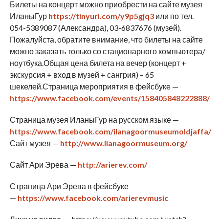
Билеты на концерт можно приобрести на сайте музея
ИланыГур
https
://
tinyurl
.
com
/
y
9
p
5
gjq
3
или по тел.
054-5389087 (Александра), 03-6837676 (музей).
Пожалуйста, обратите внимание, что билеты на сайте
можно заказать только со стационарного компьютера/
ноутбука.Общая цена билета на вечер (концерт +
экскурсия + вход в музей + сангрия) – 65
шекелей.Страница мероприятия в фейсбуке —
https://www.facebook.com/events/158405848222888/
Страница музея ИланыГур на русском языке —
https://www.facebook.com/ilanagoormuseumoldjaffa/
Сайт музея —
http://www.ilanagoormuseum.org/
Сайт Ари Эрева —
http://arierev.com/
Страница Ари Эрева в фейсбуке
—
https://www.facebook.com/arierevmusic