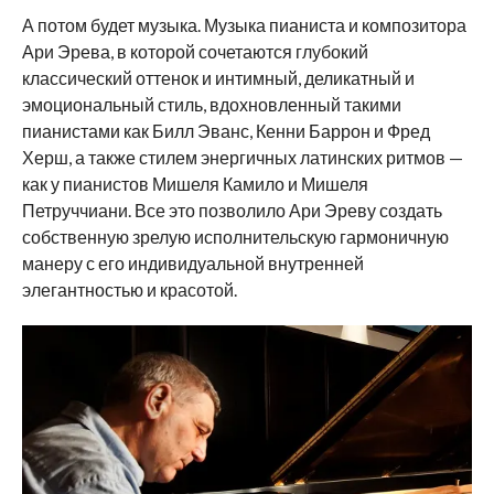
А потом будет музыка. Музыка пианиста и композитора
Ари Эрева, в которой сочетаются глубокий
классический оттенок и интимный, деликатный и
эмоциональный стиль, вдохновленный такими
пианистами как Билл Эванс, Кенни Баррон и Фред
Херш, а также стилем энергичных латинских ритмов —
как у пианистов Мишеля Камило и Мишеля
Петруччиани. Все это позволило Ари Эреву создать
собственную зрелую исполнительскую гармоничную
манеру с его индивидуальной внутренней
элегантностью и красотой.