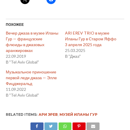
ПОХОЖЕЕ
Вечер джаза в музее Иланы
ARI EREV TRIO в музее
Гур — французские
Иланы Гур в Старом Яффо
флюиды в джазовых
3 апреля 2025 года
аранжировках
25.03.2025
22.09.2019
В "Джаз"
В "Tel Aviv Global"
Музыкальное приношение
первой леди джаза — Элле
Фицджеральд
11.09.2022
В "Tel Aviv Global"
RELATED ITEMS:
АРИ ЭРЕВ
,
МУЗЕЙ ИЛАНЫ ГУР