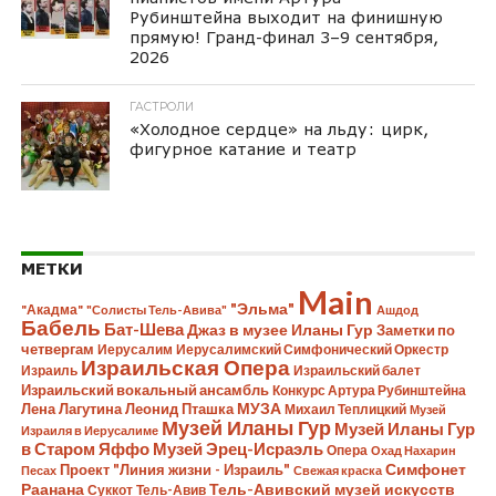
Рубинштейна выходит на финишную
прямую! Гранд-финал 3–9 сентября,
2026
ГАСТРОЛИ
«Холодное сердце» на льду: цирк,
фигурное катание и театр
МЕТКИ
Main
"Эльма"
"Акадма"
"Солисты Тель-Авива"
Ашдод
Бабель
Бат-Шева
Джаз в музее Иланы Гур
Заметки по
четвергам
Иерусалим
Иерусалимский Симфонический Оркестр
Израильская Опера
Израиль
Израильский балет
Израильский вокальный ансамбль
Конкурс Артура Рубинштейна
Лена Лагутина
Леонид Пташка
МУЗА
Михаил Теплицкий
Музей
Музей Иланы Гур
Музей Иланы Гур
Израиля в Иерусалиме
в Старом Яффо
Музей Эрец-Исраэль
Опера
Охад Нахарин
Симфонет
Проект "Линия жизни - Израиль"
Песах
Свежая краска
Раанана
Тель-Авивский музей искусств
Суккот
Тель-Авив