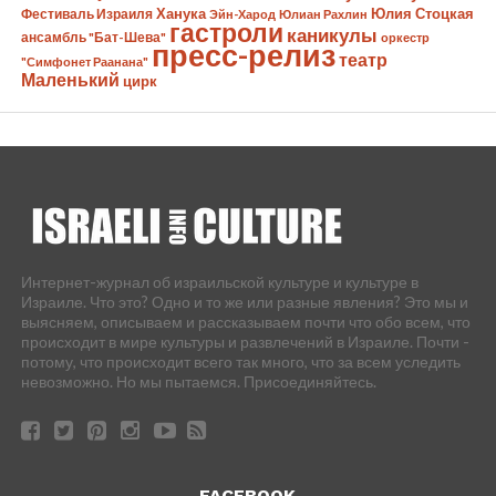
Ханука
Юлия Стоцкая
Фестиваль Израиля
Эйн-Харод
Юлиан Рахлин
гастроли
каникулы
ансамбль "Бат-Шева"
оркестр
пресс-релиз
театр
"Симфонет Раанана"
Маленький
цирк
Интернет-журнал об израильской культуре и культуре в
Израиле. Что это? Одно и то же или разные явления? Это мы и
выясняем, описываем и рассказываем почти что обо всем, что
происходит в мире культуры и развлечений в Израиле. Почти -
потому, что происходит всего так много, что за всем уследить
невозможно. Но мы пытаемся. Присоединяйтесь.
FACEBOOK