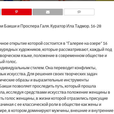
COMMENTS
и Бакши и Проспера Галя. Куратор Ила Тадмор. 16-28
ное открытие которой состоится в “Галерее на озере” 16
заурядных художников, которые рассматривают, каждый под
творческом языке, положение в современном обществе и
й голос.
ндивидуальным стилем. Она переводит конфликты,
зык искусства. Для решения своих творческих задач
ические образы и выразительные инструменты
Бакши позволяет проследить путь, который прошла
ала, исследуя средствами искусства положение женщины в
сть голос женщины, в жизни которой отразились присущие
чиная с ее классической роли в обществе как жены и
мире, в котором доминируют мужчины, внешние и внутренние