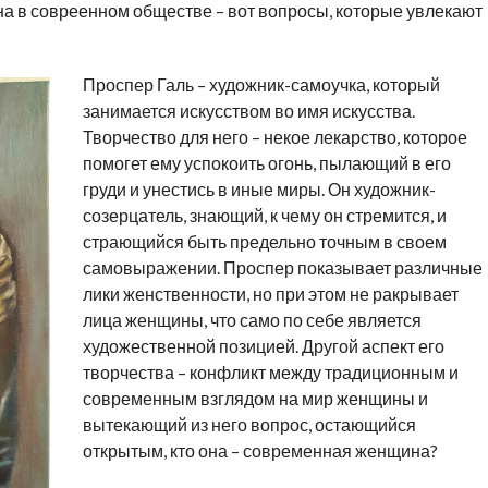
а в совреенном обществе – вот вопросы, которые увлекают
Проспер Галь – художник-самоучка, который
занимается искусством во имя искусства.
Творчество для него – некое лекарство, которое
помогет ему успокоить огонь, пылающий в его
груди и унестись в иные миры. Он художник-
созерцатель, знающий, к чему он стремится, и
страющийся быть предельно точным в своем
самовыражении. Проспер показывает различные
лики женственности, но при этом не ракрывает
лица женщины, что само по себе является
художественной позицией. Другой аспект его
творчества – конфликт между традиционным и
современным взглядом на мир женщины и
вытекающий из него вопрос, остающийся
открытым, кто она – современная женщина?