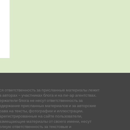
ся ответственность за присланные материалы лежит
а авторах – участниках блога и на пи-ар агентствах.
ержатели блога не несут ответственность за
одержание присланных материалов и за авторские
рава на тексты, фотографии и иллюстрации.
арегистрированные на сайте пользователи,
азмещающие материалы от своего имени, несут
олную ответственность за текстовые и