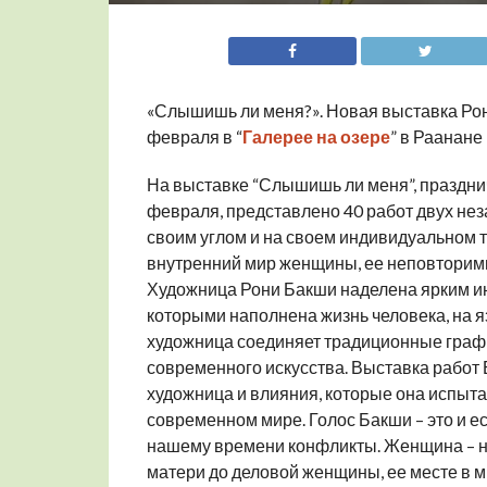
«Слышишь ли меня?». Новая выставка Рон
февраля в “
Галерее на озере
” в Раанане
На выставке “Слышишь ли меня”, празднич
февраля, представлено 40 работ двух не
своим углом и на своем индивидуальном 
внутренний мир женщины, ее неповторимы
Художница Рони Бакши наделена ярким и
которыми наполнена жизнь человека, на я
художница соединяет традиционные граф
современного искусства. Выставка работ 
художница и влияния, которые она испыт
современном мире. Голос Бакши – это и е
нашему времени конфликты. Женщина – на
матери до деловой женщины, ее месте в 