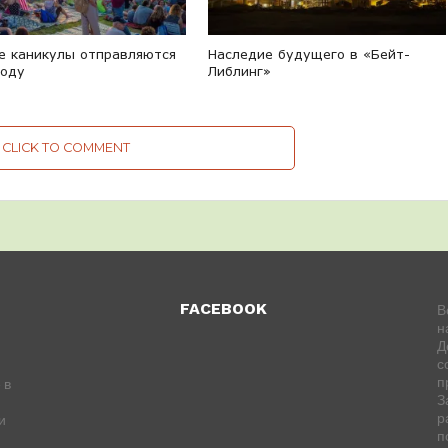
е каникулы отправляются
Наследие будущего в «Бейт-
роду
Либлинг»
CLICK TO COMMENT
FACEBOOK
В
н
Д
с
п
 в
З
р
и
п