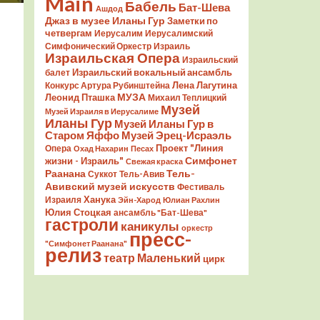
Main
Бабель
Бат-Шева
Ашдод
Джаз в музее Иланы Гур
Заметки по
четвергам
Иерусалим
Иерусалимский
Симфонический Оркестр
Израиль
Израильская Опера
Израильский
Израильский вокальный ансамбль
балет
Лена Лагутина
Конкурс Артура Рубинштейна
Леонид Пташка
МУЗА
Михаил Теплицкий
Музей
Музей Израиля в Иерусалиме
Иланы Гур
Музей Иланы Гур в
Старом Яффо
Музей Эрец-Исраэль
Проект "Линия
Опера
Охад Нахарин
Песах
Симфонет
жизни - Израиль"
Свежая краска
Раанана
Тель-
Суккот
Тель-Авив
Авивский музей искусств
Фестиваль
Ханука
Израиля
Эйн-Харод
Юлиан Рахлин
Юлия Стоцкая
ансамбль "Бат-Шева"
гастроли
каникулы
оркестр
пресс-
"Симфонет Раанана"
релиз
театр Маленький
цирк