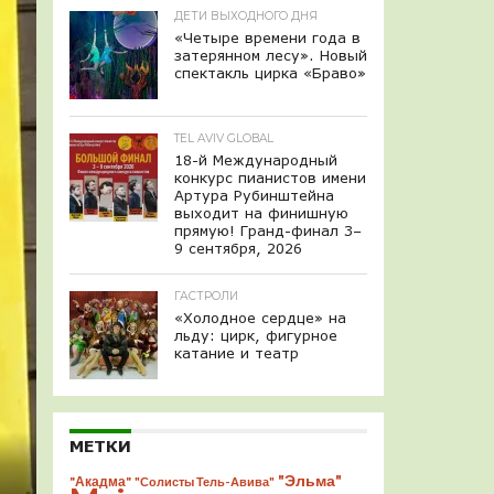
ДЕТИ ВЫХОДНОГО ДНЯ
«Четыре времени года в
затерянном лесу». Новый
спектакль цирка «Браво»
TEL AVIV GLOBAL
18-й Международный
конкурс пианистов имени
Артура Рубинштейна
выходит на финишную
прямую! Гранд-финал 3–
9 сентября, 2026
ГАСТРОЛИ
«Холодное сердце» на
льду: цирк, фигурное
катание и театр
МЕТКИ
"Эльма"
"Акадма"
"Солисты Тель-Авива"