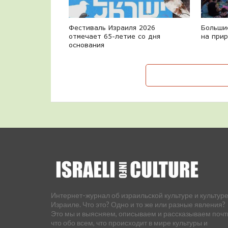
Фестиваль Израиля 2026
Больши
отмечает 65-летие со дня
на при
основания
Интернет-журнал об израильской культуре и культуре
Израиле. Что это? Одно и то же или разные явления?
Это мы и выясняем, описываем и рассказываем почт
что обо всем, что происходит в мире культуры и