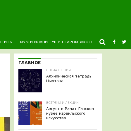
ТЕЙНА
МУЗЕЙ ИЛАНЫ ГУР В СТАРОМ ЯФФО
НОВОСТИ
К
ГЛАВНОЕ
ВПЕЧАТЛЕНИЯ
Алхимическая тетрадь
Ньютона
ВСТРЕЧИ И ЛЕКЦИИ
Август в Рамат-Ганском
музее израильского
искусства