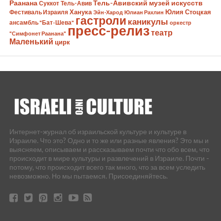
Раанана
Тель-Авивский музей искусств
Суккот
Тель-Авив
Ханука
Юлия Стоцкая
Фестиваль Израиля
Эйн-Харод
Юлиан Рахлин
гастроли
каникулы
ансамбль "Бат-Шева"
оркестр
пресс-релиз
театр
"Симфонет Раанана"
Маленький
цирк
Интернет-журнал об израильской культуре и культуре в
Израиле. Что это? Одно и то же или разные явления? Это мы и
выясняем, описываем и рассказываем почти что обо всем, что
происходит в мире культуры и развлечений в Израиле. Почти -
потому, что происходит всего так много, что за всем уследить
невозможно. Но мы пытаемся. Присоединяйтесь.