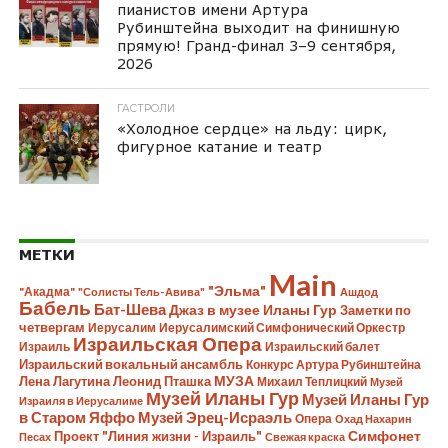
пианистов имени Артура
Рубинштейна выходит на финишную
прямую! Гранд-финал 3–9 сентября,
2026
ГАСТРОЛИ
«Холодное сердце» на льду: цирк,
фигурное катание и театр
МЕТКИ
Main
"Эльма"
"Акадма"
"Солисты Тель-Авива"
Ашдод
Бабель
Бат-Шева
Джаз в музее Иланы Гур
Заметки по
четвергам
Иерусалим
Иерусалимский Симфонический Оркестр
Израильская Опера
Израиль
Израильский балет
Израильский вокальный ансамбль
Конкурс Артура Рубинштейна
Лена Лагутина
Леонид Пташка
МУЗА
Михаил Теплицкий
Музей
Музей Иланы Гур
Музей Иланы Гур
Израиля в Иерусалиме
в Старом Яффо
Музей Эрец-Исраэль
Опера
Охад Нахарин
Симфонет
Проект "Линия жизни - Израиль"
Песах
Свежая краска