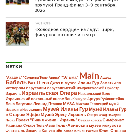
прямую! Гранд-финал 3–9 сентября,
2026
ГАСТРОЛИ
«Холодное сердце» на льду: цирк,
фигурное катание и театр
МЕТКИ
Main
"Эльма"
"Акадма"
"Солисты Тель-Авива"
Ашдод
Бабель
Бат-Шева
Джаз в музее Иланы Гур
Заметки по
четвергам
Иерусалим
Иерусалимский Симфонический Оркестр
Израильская Опера
Израиль
Израильский балет
Израильский вокальный ансамбль
Конкурс Артура Рубинштейна
Лена Лагутина
Леонид Пташка
МУЗА
Михаил Теплицкий
Музей
Музей Иланы Гур
Музей Иланы Гур
Израиля в Иерусалиме
в Старом Яффо
Музей Эрец-Исраэль
Опера
Охад Нахарин
Симфонет
Проект "Линия жизни - Израиль"
Песах
Свежая краска
Раанана
Тель-Авивский музей искусств
Суккот
Тель-Авив
Ханука
Юлия Стоцкая
Фестиваль Израиля
Эйн-Харод
Юлиан Рахлин