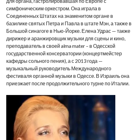
для органа, гастролировавшая по Европе с
симфоническим оркестром. Она играла в
Соединенных Штатах на знаменитом органе в
базилике святых Петра и Павла в штате Мэн, а также в
Большой синагоге в Нью-Йорке. Елена Удрас — также
дирижер и аранжировщик музыки для сцены и кино,
преподаватель в своей alma mater – в Одесской
государственной консерватории (концертмейстер
кафедры сольного пения), а с 2013 года —
музыкальный руководитель Международного
фестиваля органной музыки в Одессе. В Израиль она
приезжает после продолжительного турне по Италии.