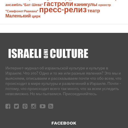
гастроли
каникулы
ансамбль "Бат-Шева"
оркестр
пресс-релиз
театр
"Симфонет Раанана"
Маленький
цирк
Интернет-журнал об израильской культуре и культуре в
Израиле. Что это? Одно и то же или разные явления? Это мы и
выясняем, описываем и рассказываем почти что обо всем, что
происходит в мире культуры и развлечений в Израиле. Почти -
потому, что происходит всего так много, что за всем уследить
невозможно. Но мы пытаемся. Присоединяйтесь.
FACEBOOK