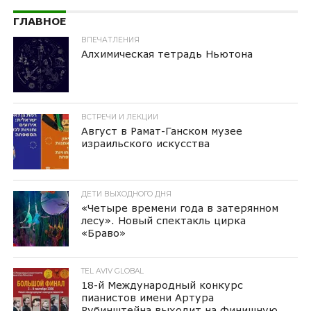
ГЛАВНОЕ
ВПЕЧАТЛЕНИЯ
Алхимическая тетрадь Ньютона
ВСТРЕЧИ И ЛЕКЦИИ
Август в Рамат-Ганском музее
израильского искусства
ДЕТИ ВЫХОДНОГО ДНЯ
«Четыре времени года в затерянном
лесу». Новый спектакль цирка
«Браво»
TEL AVIV GLOBAL
18-й Международный конкурс
пианистов имени Артура
Рубинштейна выходит на финишную