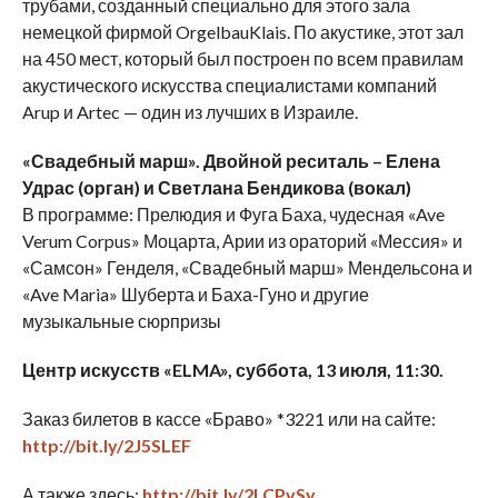
трубами, созданный специально для этого зала
немецкой фирмой OrgelbauKlais. По акустике, этот зал
на 450 мест, который был построен по всем правилам
акустического искусства специалистами компаний
Arup и Artec — один из лучших в Израиле.
«Свадебный марш». Двойной реситаль – Елена
Удрас (орган) и Светлана Бендикова (вокал)
В программе: Прелюдия и Фуга Баха, чудесная «Ave
Verum Corpus» Моцарта, Арии из ораторий «Мессия» и
«Самсон» Генделя, «Свадебный марш» Мендельсона и
«Ave Maria» Шуберта и Баха-Гуно и другие
музыкальные сюрпризы
Центр искусств «ELMA», суббота, 13 июля, 11:30.
Заказ билетов в кассе «Браво» *3221 или на сайте:
http://bit.ly/2J5SLEF
А также здесь:
http://bit.ly/2LCPvSy