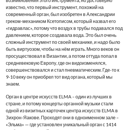
возникновения этого инструмента, но достоверно
известно, что первый инструмент, похожий на
современный орган, был изобретен в Александрии
греком-механиком Ксетописом, который назвал его
«гидравлас», потому что воздух в трубы подавался под
давлением, которое создавала вода. Это был очень
сложный инструмент по своей механике, и надо было
быть виртуозом, чтобы на нём играть. Много веков он
просуществовал в Византии, а потом оттуда попал в
средневековую Европу, где он видоизменялся,
совершенствовался и стал пневматическим. Где-то к
9-10 веку он приобрел тот вид органа, который мы
знаем.
Орган в центре искусств ELMA – один из лучших в
стране, и потому концерты органной музыки стали
одной из визитных карточек центра искусств ELMA в
Зихрон-Яакове. Проходят они в одноименном зале –
«Эльма» — где установлен уникальный орган с 1414