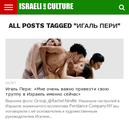
ВЫСТАВКИ
ALL POSTS TAGGED "ИГАЛЬ ПЕРИ"
МУЗЕИ
СТРАНА
ТЕАТР
КНИГИ.
МУЗЫКА
РЕЛИГИЯ/
ДВИЖЕНИЕ
ДЕТИ
МАРШРУТЫ
ВИДЕО-
ВПЕЧАТЛЕНИЯ
ВСТРЕЧИ
ИНТЕРВЬЮ
КИНО
TEL
ФЕСТИВАЛЕЙ
ТЕКСТЫ
ИСТОРИЯ
ВЫХОДНОГО
ПРОГУЛЬЩИКА
РЕЧИ
И
AVIV
ДНЯ
ЛЕКЦИИ
GLOBAL
БАЛЕТ
Игаль Пери: «Мне очень важно привезти свою
труппу в Израиль именно сейчас»
Верхнее фото: Group_@Rachel Neville Накануне гастролей в
Израиле знаменитого коллектива Peridance Company NY мы
поговорили с её основателем и художественным
руководителем Игалем...