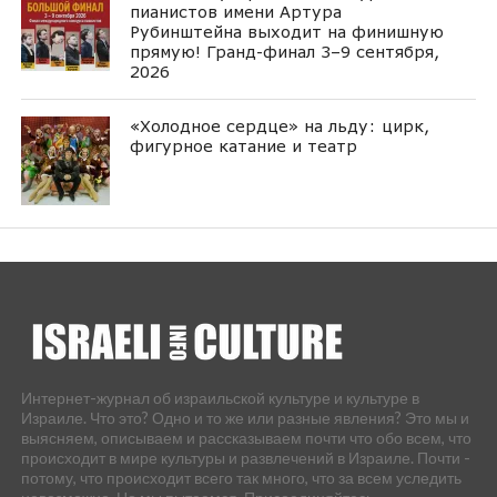
пианистов имени Артура
Рубинштейна выходит на финишную
прямую! Гранд-финал 3–9 сентября,
2026
«Холодное сердце» на льду: цирк,
фигурное катание и театр
Интернет-журнал об израильской культуре и культуре в
Израиле. Что это? Одно и то же или разные явления? Это мы и
выясняем, описываем и рассказываем почти что обо всем, что
происходит в мире культуры и развлечений в Израиле. Почти -
потому, что происходит всего так много, что за всем уследить