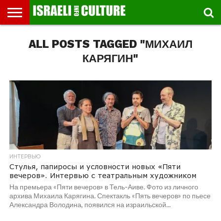
ВЫСТАВКИ
ALL POSTS TAGGED "МИХАИЛ
МУЗЕИ
СТРАНА
ТЕАТР
КНИГИ.
МУЗЫКА
РЕЛИГИЯ/
ДВИЖЕНИЕ
ДЕТИ
МАРШРУТЫ
ВИДЕО-
ВПЕЧАТЛЕНИЯ
ВСТРЕЧИ
ИНТЕРВЬЮ
КИНО
TEL
ФЕСТИВАЛЕЙ
ТЕКСТЫ
ИСТОРИЯ
ВЫХОДНОГО
ПРОГУЛЬЩИКА
РЕЧИ
И
AVIV
ДНЯ
ЛЕКЦИИ
GLOBAL
КАРЯГИН"
ИНТЕРВЬЮ
Стулья, папиросы и условности новых «Пяти
вечеров». Интервью с театральным художником
На премьера «Пяти вечеров» в Тель-Аиве. Фото из личного
архива Михаила Карягина. Спектакль «Пять вечеров» по пьесе
Александра Володина, появился на израильской...