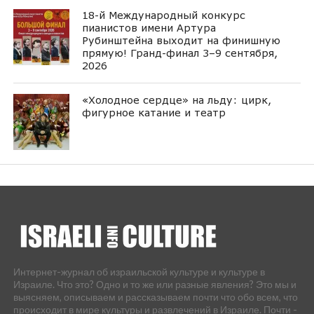
18-й Международный конкурс
пианистов имени Артура
Рубинштейна выходит на финишную
прямую! Гранд-финал 3–9 сентября,
2026
«Холодное сердце» на льду: цирк,
фигурное катание и театр
Интернет-журнал об израильской культуре и культуре в
Израиле. Что это? Одно и то же или разные явления? Это мы и
выясняем, описываем и рассказываем почти что обо всем, что
происходит в мире культуры и развлечений в Израиле. Почти -