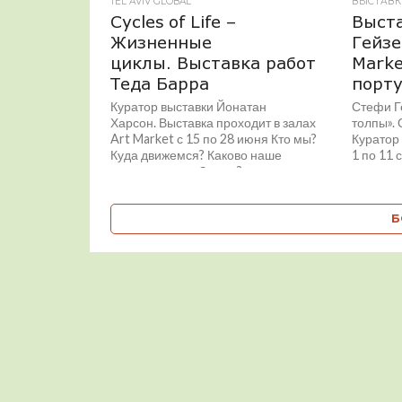
TEL AVIV GLOBAL
ВЫСТАВК
Cycles of Life –
Выста
Жизненные
Гейзе
циклы. Выставка работ
Marke
Теда Барра
порт
Куратор выставки Йонатан
Стефи Г
Харсон. Выставка проходит в залах
толпы». 
Art Market с 15 по 28 июня Кто мы?
Куратор
Куда движемся? Каково наше
1 по 11
назначение на Земле?...
маркет»..
Б