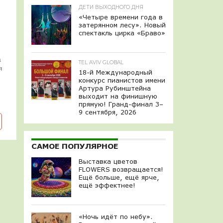
ДЕТИ ВЫХОДНОГО ДНЯ
«Четыре времени года в
затерянном лесу». Новый
спектакль цирка «Браво»
а
TEL AVIV GLOBAL
я
18-й Международный
конкурс пианистов имени
Артура Рубинштейна
выходит на финишную
прямую! Гранд-финал 3–
9 сентября, 2026
САМОЕ ПОПУЛЯРНОЕ
Выставка цветов
FLOWERS возвращается!
Ещё больше, ещё ярче,
ещё эффектнее!
«Ночь идёт по небу».