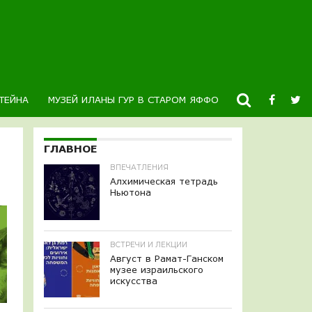
ТЕЙНА
МУЗЕЙ ИЛАНЫ ГУР В СТАРОМ ЯФФО
НОВОСТИ
К
ГЛАВНОЕ
ВПЕЧАТЛЕНИЯ
Алхимическая тетрадь
Ньютона
ВСТРЕЧИ И ЛЕКЦИИ
Август в Рамат-Ганском
музее израильского
искусства