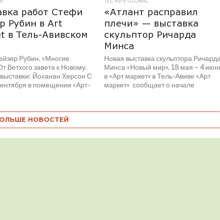
И
TEL AVIV GLOBAL
вка работ Стефи
«Атлант расправил
р Рубин в Art
плечи» — выставка
t в Тель-Авивском
скульптор Ричарда
у
Минса
ейзер Рубин. «Многие
Новая выставка скульптора Ричард
От Ветхого завета к Новому.
Минса «Новый мир». 18 мая – 4 июн
 выставки: Йоханан Херсон С
в «Арт маркет» в Тель-Авиве «Арт
 сентября в помещении «Арт-
маркет» сообщает о начале
.
сотрудничества с...
ОЛЬШЕ НОВОСТЕЙ