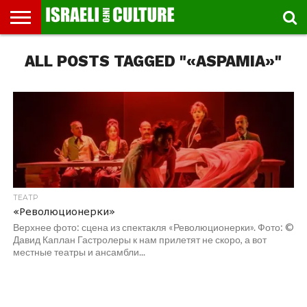
ВЫСТАВКИ
ALL POSTS TAGGED "«ASPAMIA»"
МУЗЕИ
СТРАНА
ТЕАТР
КНИГИ.
МУЗЫКА
РЕЛИГИЯ/
ДВИЖЕНИЕ
ДЕТИ
МАРШРУТЫ
ВИДЕО-
ВПЕЧАТЛЕНИЯ
ВСТРЕЧИ
ИНТЕРВЬЮ
КИНО
TEL
ФЕСТИВАЛЕЙ
ТЕКСТЫ
ИСТОРИЯ
ВЫХОДНОГО
ПРОГУЛЬЩИКА
РЕЧИ
И
AVIV
ДНЯ
ЛЕКЦИИ
GLOBAL
ТЕАТР
«Революционерки»
Верхнее фото: сцена из спектакля «Революционерки». Фото: ©
Давид Каплан Гастролеры к нам прилетят не скоро, а вот
местные театры и ансамбли...