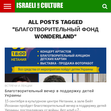
ВЫСТАВКИ
ALL POSTS TAGGED
МУЗЕИ
СТРАНА
ТЕАТР
КНИГИ.
МУЗЫКА
РЕЛИГИЯ/
ДВИЖЕНИЕ
ДЕТИ
МАРШРУТЫ
ВИДЕО-
ВПЕЧАТЛЕНИЯ
ВСТРЕЧИ
ИНТЕРВЬЮ
КИНО
TEL
ФЕСТИВАЛЕЙ
ТЕКСТЫ
ИСТОРИЯ
ВЫХОДНОГО
ПРОГУЛЬЩИКА
РЕЧИ
И
AVIV
ДНЯ
ЛЕКЦИИ
GLOBAL
"БЛАГОТВОРИТЕЛЬНЫЙ ФОНД
WONDERLAND"
ВСТРЕЧИ И ЛЕКЦИИ
Благотворительный вечер в поддержку детей
Украины
15 сентября в культурном центре Нетании, а зале Бейт
Йоханан пройдет благотворительный вечер в поддержку детей
Украины, пострадавших от войны. Арт-клуб «7...