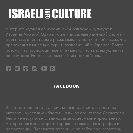
Интернет-журнал об израильской культуре и культуре в
Израиле. Что это? Одно и то же или разные явления? Это мы и
выясняем, описываем и рассказываем почти что обо всем, что
происходит в мире культуры и развлечений в Израиле. Почти -
потому, что происходит всего так много, что за всем уследить
невозможно. Но мы пытаемся. Присоединяйтесь.
FACEBOOK
Вся ответственность за присланные материалы лежит на
авторах – участниках блога и на пи-ар агентствах. Держатели
блога не несут ответственность за содержание присланных
материалов и за авторские права на тексты, фотографии и
иллюстрации. Зарегистрированные на сайте пользователи,