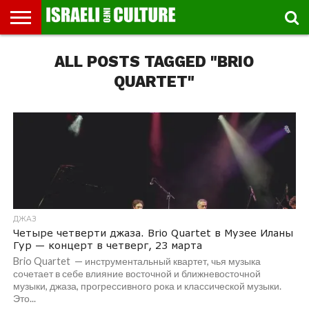
ВЫСТАВКИ
ALL POSTS TAGGED "BRIO
МУЗЕИ
СТРАНА
ТЕАТР
КНИГИ.
МУЗЫКА
РЕЛИГИЯ/
ДВИЖЕНИЕ
ДЕТИ
МАРШРУТЫ
ВИДЕО-
ВПЕЧАТЛЕНИЯ
ВСТРЕЧИ
ИНТЕРВЬЮ
КИНО
TEL
ФЕСТИВАЛЕЙ
ТЕКСТЫ
ИСТОРИЯ
ВЫХОДНОГО
ПРОГУЛЬЩИКА
РЕЧИ
И
AVIV
ДНЯ
ЛЕКЦИИ
GLOBAL
QUARTET"
ДЖАЗ
Четыре четверти джаза. Brio Quartet в Музее Иланы
Гур — концерт в четверг, 23 марта
Brio Quartet — инструментальный квартет, чья музыка
сочетает в себе влияние восточной и ближневосточной
музыки, джаза, прогрессивного рока и классической музыки.
Это...