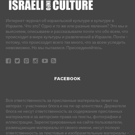
Интернет-журнал об израильской культуре и культуре в
Израиле. Что это? Одно и то же или разные явления? Это мы и
выясняем, описываем и рассказываем почти что обо всем, что
происходит в мире культуры и развлечений в Израиле. Почти -
потому, что происходит всего так много, что за всем уследить
невозможно. Но мы пытаемся. Присоединяйтесь.
FACEBOOK
Вся ответственность за присланные материалы лежит на
авторах – участниках блога и на пи-ар агентствах. Держатели
блога не несут ответственность за содержание присланных
материалов и за авторские права на тексты, фотографии и
иллюстрации. Зарегистрированные на сайте пользователи,
размещающие материалы от своего имени, несут полную
ответственность за текстовые и изобразительные материалы –