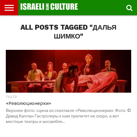
ВЫСТАВКИ
ALL POSTS TAGGED "ДАЛЬЯ
МУЗЕИ
СТРАНА
ТЕАТР
КНИГИ.
МУЗЫКА
РЕЛИГИЯ/
ДВИЖЕНИЕ
ДЕТИ
МАРШРУТЫ
ВИДЕО-
ВПЕЧАТЛЕНИЯ
ВСТРЕЧИ
ИНТЕРВЬЮ
КИНО
TEL
ФЕСТИВАЛЕЙ
ТЕКСТЫ
ИСТОРИЯ
ВЫХОДНОГО
ПРОГУЛЬЩИКА
РЕЧИ
И
AVIV
ДНЯ
ЛЕКЦИИ
GLOBAL
ШИМКО"
ТЕАТР
«Революционерки»
Верхнее фото: сцена из спектакля «Революционерки». Фото: ©
Давид Каплан Гастролеры к нам прилетят не скоро, а вот
местные театры и ансамбли...