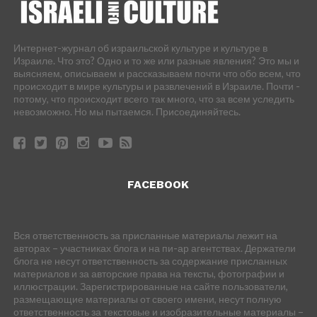
Интернет-журнал об израильской культуре и культуре в
Израиле. Что это? Одно и то же или разные явления? Это мы и
выясняем, описываем и рассказываем почти что обо всем, что
происходит в мире культуры и развлечений в Израиле. Почти -
потому, что происходит всего так много, что за всем уследить
невозможно. Но мы пытаемся. Присоединяйтесь.
FACEBOOK
Вся ответственность за присланные материалы лежит на
авторах – участниках блога и на пи-ар агентствах. Держатели
блога не несут ответственность за содержание присланных
материалов и за авторские права на тексты, фотографии и
иллюстрации. Зарегистрированные на сайте пользователи,
размещающие материалы от своего имени, несут полную
ответственность за текстовые и изобразительные материалы –