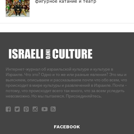
фигурное катание и театр
Интернет-журнал об израильской культуре и культуре в
Израиле. Что это? Одно и то же или разные явления? Это мы и
выясняем, описываем и рассказываем почти что обо всем, что
происходит в мире культуры и развлечений в Израиле. Почти -
потому, что происходит всего так много, что за всем уследить
невозможно. Но мы пытаемся. Присоединяйтесь.
FACEBOOK