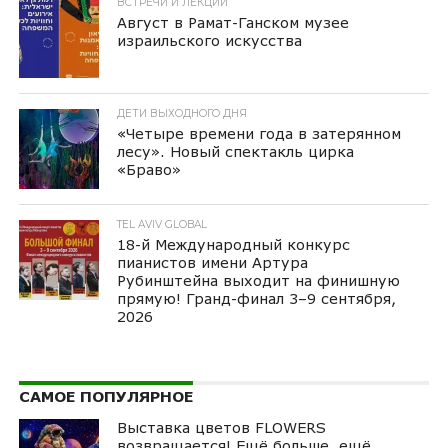
ВСТРЕЧИ И ЛЕКЦИИ
Август в Рамат-Ганском музее
израильского искусства
ДЕТИ ВЫХОДНОГО ДНЯ
«Четыре времени года в затерянном
лесу». Новый спектакль цирка
«Браво»
TEL AVIV GLOBAL
18-й Международный конкурс
пианистов имени Артура
Рубинштейна выходит на финишную
прямую! Гранд-финал 3–9 сентября,
2026
САМОЕ ПОПУЛЯРНОЕ
Выставка цветов FLOWERS
возвращается! Ещё больше, ещё