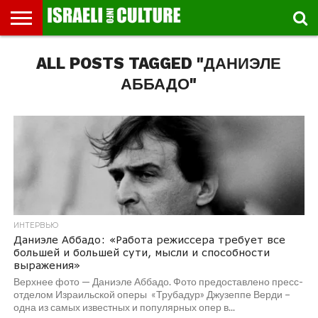
ВЫСТАВКИ
ALL POSTS TAGGED "ДАНИЭЛЕ
МУЗЕИ
СТРАНА
ТЕАТР
КНИГИ.
МУЗЫКА
РЕЛИГИЯ/
ДВИЖЕНИЕ
ДЕТИ
МАРШРУТЫ
ВИДЕО-
ВПЕЧАТЛЕНИЯ
ВСТРЕЧИ
ИНТЕРВЬЮ
КИНО
TEL
ФЕСТИВАЛЕЙ
ТЕКСТЫ
ИСТОРИЯ
ВЫХОДНОГО
ПРОГУЛЬЩИКА
РЕЧИ
И
AVIV
ДНЯ
ЛЕКЦИИ
GLOBAL
АББАДО"
ИНТЕРВЬЮ
Даниэле Аббадо: «Работа режиссера требует все
большей и большей сути, мысли и способности
выражения»
Верхнее фото — Даниэле Аббадо. Фото предоставлено пресс-
отделом Израильской оперы «Трубадур» Джузеппе Верди –
одна из самых известных и популярных опер в...