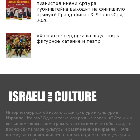
пианистов имени Артура
Рубинштейна выходит на финишную
прямую! Гранд-финал 3–9 сентября,
2026
«Холодное сердце» на льду: цирк,
фигурное катание и театр
Интернет-журнал об израильской культуре и культуре в
Израиле. Что это? Одно и то же или разные явления? Это мы и
выясняем, описываем и рассказываем почти что обо всем, что
происходит в мире культуры и развлечений в Израиле. Почти -
потому, что происходит всего так много, что за всем уследить