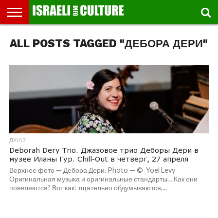
ВЫСТАВКИ
ALL POSTS TAGGED "ДЕБОРА ДЕРИ"
МУЗЕИ
СТРАНА
ТЕАТР
КНИГИ.
МУЗЫКА
РЕЛИГИЯ/
ДВИЖЕНИЕ
ДЕТИ
МАРШРУТЫ
ВИДЕО-
ВПЕЧАТЛЕНИЯ
ВСТРЕЧИ
ИНТЕРВЬЮ
КИНО
TEL
ФЕСТИВАЛЕЙ
ТЕКСТЫ
ИСТОРИЯ
ВЫХОДНОГО
ПРОГУЛЬЩИКА
РЕЧИ
И
AVIV
ДНЯ
ЛЕКЦИИ
GLOBAL
ДЖАЗ
Deborah Dery Trio. Джазовое трио Деборы Дери в
музее Иланы Гур. Chill-Out в четверг, 27 апреля
Верхнее фото — Дебора Дери. Photo — © Yoel Levy
Оригинальная музыка и оригинальные стандарты… Как они
появляются? Вот как: тщательно обдумываются,...