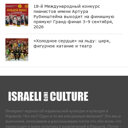
18-й Международный конкурс
пианистов имени Артура
Рубинштейна выходит на финишную
прямую! Гранд-финал 3–9 сентября,
2026
«Холодное сердце» на льду: цирк,
фигурное катание и театр
Интернет-журнал об израильской культуре и культуре в
Израиле. Что это? Одно и то же или разные явления? Это мы и
выясняем, описываем и рассказываем почти что обо всем, что
происходит в мире культуры и развлечений в Израиле. Почти -