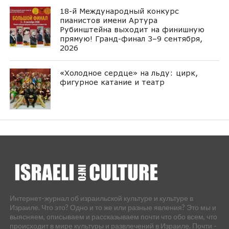
18-й Международный конкурс
пианистов имени Артура
Рубинштейна выходит на финишную
прямую! Гранд-финал 3–9 сентября,
2026
«Холодное сердце» на льду: цирк,
фигурное катание и театр
Интернет-журнал об израильской культуре и культуре в
Израиле. Что это? Одно и то же или разные явления? Это мы и
выясняем, описываем и рассказываем почти что обо всем, что
происходит в мире культуры и развлечений в Израиле. Почти -