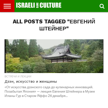
ВЫСТАВКИ
ALL POSTS TAGGED "ЕВГЕНИЙ
МУЗЕИ
СТРАНА
ТЕАТР
КНИГИ.
МУЗЫКА
РЕЛИГИЯ/
ДВИЖЕНИЕ
ДЕТИ
МАРШРУТЫ
ВИДЕО-
ВПЕЧАТЛЕНИЯ
ВСТРЕЧИ
ИНТЕРВЬЮ
КИНО
TEL
ФЕСТИВАЛЕЙ
ТЕКСТЫ
ИСТОРИЯ
ВЫХОДНОГО
ПРОГУЛЬЩИКА
РЕЧИ
И
AVIV
ДНЯ
ЛЕКЦИИ
GLOBAL
ШТЕЙНЕР"
ВСТРЕЧИ И ЛЕКЦИИ
Дзэн, искусство и женщины
«От искусства дзэнского сада до кулинарных инноваций.
Позабытая Япония» — лекция Евгения Штейнера в Музее
Иланы Гур в Старом Яффо 26 декабря...