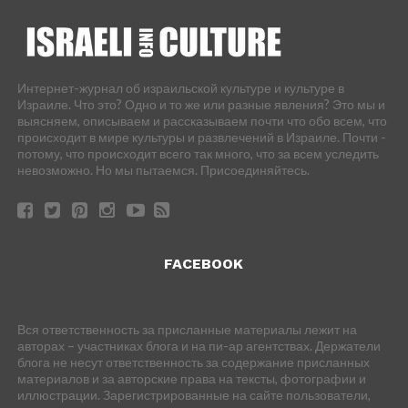
Интернет-журнал об израильской культуре и культуре в
Израиле. Что это? Одно и то же или разные явления? Это мы и
выясняем, описываем и рассказываем почти что обо всем, что
происходит в мире культуры и развлечений в Израиле. Почти -
потому, что происходит всего так много, что за всем уследить
невозможно. Но мы пытаемся. Присоединяйтесь.
FACEBOOK
Вся ответственность за присланные материалы лежит на
авторах – участниках блога и на пи-ар агентствах. Держатели
блога не несут ответственность за содержание присланных
материалов и за авторские права на тексты, фотографии и
иллюстрации. Зарегистрированные на сайте пользователи,