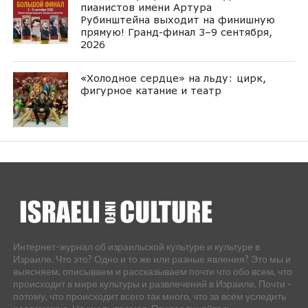
пианистов имени Артура
Рубинштейна выходит на финишную
прямую! Гранд-финал 3–9 сентября,
2026
«Холодное сердце» на льду: цирк,
фигурное катание и театр
Интернет-журнал об израильской культуре и культуре в
Израиле. Что это? Одно и то же или разные явления? Это мы и
выясняем, описываем и рассказываем почти что обо всем, что
происходит в мире культуры и развлечений в Израиле. Почти -
потому, что происходит всего так много, что за всем уследить