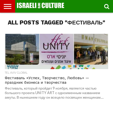
ВЫСТАВКИ
ALL POSTS TAGGED "ФЕСТИВАЛЬ"
МУЗЕИ
СТРАНА
ТЕАТР
КНИГИ.
МУЗЫКА
РЕЛИГИЯ/
ДВИЖЕНИЕ
ДЕТИ
МАРШРУТЫ
ВИДЕО-
ВПЕЧАТЛЕНИЯ
ВСТРЕЧИ
ИНТЕРВЬЮ
КИНО
TEL
ФЕСТИВАЛЕЙ
ТЕКСТЫ
ИСТОРИЯ
ВЫХОДНОГО
ПРОГУЛЬЩИКА
РЕЧИ
И
AVIV
ДНЯ
ЛЕКЦИИ
GLOBAL
TEL AVIV GLOBAL
Фестиваль «Успех, Творчество, Любовь» —
праздник бизнеса и творчества
Фестиваль, который пройдет 9 ноября, является частью
большого проекта UNITY ART с одноименным названием
амуты. В нынешнем году он всецело посвящен женщинам....