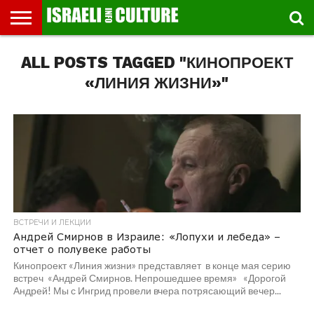
ВЫСТАВКИ
ALL POSTS TAGGED "КИНОПРОЕКТ
МУЗЕИ
СТРАНА
ТЕАТР
КНИГИ.
МУЗЫКА
РЕЛИГИЯ/
ДВИЖЕНИЕ
ДЕТИ
МАРШРУТЫ
ВИДЕО-
ВПЕЧАТЛЕНИЯ
ВСТРЕЧИ
ИНТЕРВЬЮ
КИНО
TEL
ФЕСТИВАЛЕЙ
ТЕКСТЫ
ИСТОРИЯ
ВЫХОДНОГО
ПРОГУЛЬЩИКА
РЕЧИ
И
AVIV
ДНЯ
ЛЕКЦИИ
GLOBAL
«ЛИНИЯ ЖИЗНИ»"
ВСТРЕЧИ И ЛЕКЦИИ
Андрей Смирнов в Израиле: «Лопухи и лебеда» –
отчет о полувеке работы
Кинопроект «Линия жизни» представляет в конце мая серию
встреч «Андрей Смирнов. Непрошедшее время» «Дорогой
Андрей! Мы с Ингрид провели вчера потрясающий вечер...