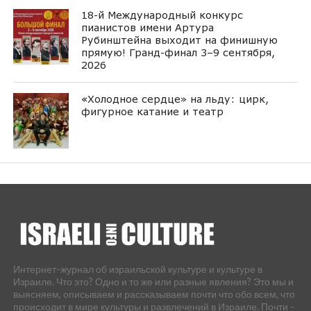
18-й Международный конкурс
пианистов имени Артура
Рубинштейна выходит на финишную
прямую! Гранд-финал 3–9 сентября,
2026
«Холодное сердце» на льду: цирк,
фигурное катание и театр
Интернет-журнал об израильской культуре и культуре в
Израиле. Что это? Одно и то же или разные явления? Это мы и
выясняем, описываем и рассказываем почти что обо всем, что
происходит в мире культуры и развлечений в Израиле. Почти -