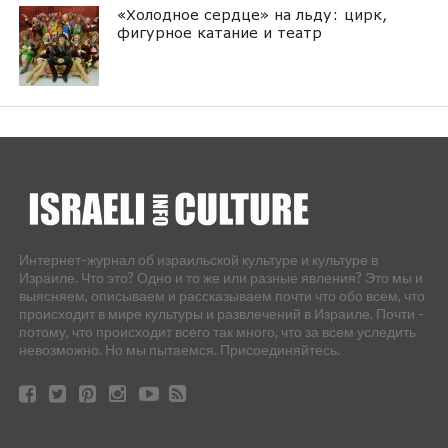
«Холодное сердце» на льду: цирк,
фигурное катание и театр
Интернет-журнал об израильской культуре и культуре в
Израиле. Что это? Одно и то же или разные явления? Это мы и
выясняем, описываем и рассказываем почти что обо всем, что
происходит в мире культуры и развлечений в Израиле. Почти -
потому, что происходит всего так много, что за всем уследить
невозможно. Но мы пытаемся. Присоединяйтесь.