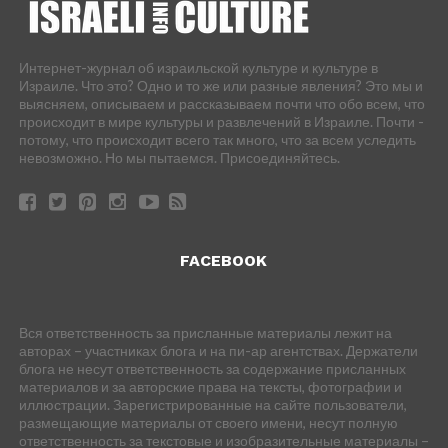
Интернет-журнал об израильской культуре и культуре в
Израиле. Что это? Одно и то же или разные явления? Это мы и
выясняем, описываем и рассказываем почти что обо всем, что
происходит в мире культуры и развлечений в Израиле. Почти -
потому, что происходит всего так много, что за всем уследить
невозможно. Но мы пытаемся. Присоединяйтесь.
FACEBOOK
Вся ответственность за присланные материалы лежит на
авторах – участниках блога и на пи-ар агентствах. Держатели
блога не несут ответственность за содержание присланных
материалов и за авторские права на тексты, фотографии и
иллюстрации. Зарегистрированные на сайте пользователи,
размещающие материалы от своего имени, несут полную
ответственность за текстовые и изобразительные материалы –