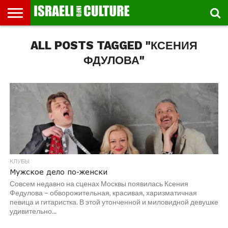
ВЫСТАВКИ
ALL POSTS TAGGED "КСЕНИЯ
МУЗЕИ
СТРАНА
ТЕАТР
КНИГИ.
МУЗЫКА
РЕЛИГИЯ/
ДВИЖЕНИЕ
ДЕТИ
МАРШРУТЫ
ВИДЕО-
ВПЕЧАТЛЕНИЯ
ВСТРЕЧИ
ИНТЕРВЬЮ
КИНО
TEL
ФЕСТИВАЛЕЙ
ТЕКСТЫ
ИСТОРИЯ
ВЫХОДНОГО
ПРОГУЛЬЩИКА
РЕЧИ
И
AVIV
ДНЯ
ЛЕКЦИИ
GLOBAL
ФДУЛОВА"
КЛУБЫ
Мужское дело по-женски
Совсем недавно на сценах Москвы появилась Ксения
Федулова – обворожительная, красивая, харизматичная
певица и гитаристка. В этой утонченной и миловидной девушке
удивительно...