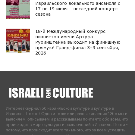
Израильского вокального ансамбля с
17 по 19 июля – последний концерт
сезона
18-й Международный конкурс
пианистов имени Артура
Рубинштейна выходит на финишную
прямую! Гранд-финал 3–9 сентября,
2026
Интернет-журнал об израильской культуре и культуре в
Израиле. Что это? Одно и то же или разные явления? Это мы и
выясняем, описываем и рассказываем почти что обо всем, что
происходит в мире культуры и развлечений в Израиле. Почти -
потому, что происходит всего так много, что за всем уследить