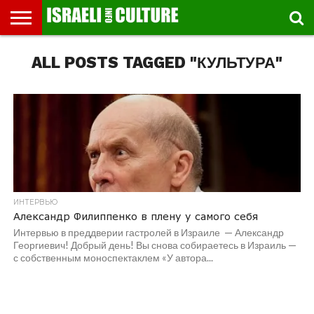
ВЫСТАВКИ
ALL POSTS TAGGED "КУЛЬТУРА"
МУЗЕИ
СТРАНА
ТЕАТР
КНИГИ.
МУЗЫКА
РЕЛИГИЯ/
ДВИЖЕНИЕ
ДЕТИ
МАРШРУТЫ
ВИДЕО-
ВПЕЧАТЛЕНИЯ
ВСТРЕЧИ
ИНТЕРВЬЮ
КИНО
TEL
ФЕСТИВАЛЕЙ
ТЕКСТЫ
ИСТОРИЯ
ВЫХОДНОГО
ПРОГУЛЬЩИКА
РЕЧИ
И
AVIV
ДНЯ
ЛЕКЦИИ
GLOBAL
ИНТЕРВЬЮ
Александр Филиппенко в плену у самого себя
Интервью в преддверии гастролей в Израиле — Александр
Георгиевич! Добрый день! Вы снова собираетесь в Израиль —
с собственным моноспектаклем «У автора...