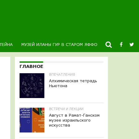
ТЕЙНА
МУЗЕЙ ИЛАНЫ ГУР В СТАРОМ ЯФФО
НОВОСТИ
К
ГЛАВНОЕ
ВПЕЧАТЛЕНИЯ
Алхимическая тетрадь
Ньютона
ВСТРЕЧИ И ЛЕКЦИИ
Август в Рамат-Ганском
музее израильского
искусства