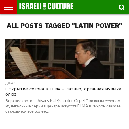
ВЫСТАВКИ
ALL POSTS TAGGED "LATIN POWER"
МУЗЕИ
СТРАНА
ТЕАТР
КНИГИ.
МУЗЫКА
РЕЛИГИЯ/
ДВИЖЕНИЕ
ДЕТИ
МАРШРУТЫ
ВИДЕО-
ВПЕЧАТЛЕНИЯ
ВСТРЕЧИ
ИНТЕРВЬЮ
КИНО
TEL
ФЕСТИВАЛЕЙ
ТЕКСТЫ
ИСТОРИЯ
ВЫХОДНОГО
ПРОГУЛЬЩИКА
РЕЧИ
И
AVIV
ДНЯ
ЛЕКЦИИ
GLOBAL
ДЖАЗ
Открытие сезона в ELMA – латино, органная музыка,
блюз
Верхнее фото — Aivars Kalejs an der Orgel С каждым сезоном
музыкальные серии в центре искусств ELMA в Зихрон-Яакове
становятся все более...