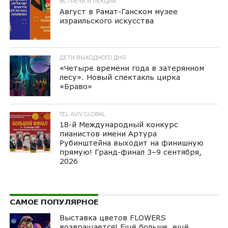
ВСТРЕЧИ И ЛЕКЦИИ
Август в Рамат-Ганском музее
израильского искусства
ДЕТИ ВЫХОДНОГО ДНЯ
«Четыре времени года в затерянном
лесу». Новый спектакль цирка
«Браво»
TEL AVIV GLOBAL
18-й Международный конкурс
пианистов имени Артура
Рубинштейна выходит на финишную
прямую! Гранд-финал 3–9 сентября,
2026
САМОЕ ПОПУЛЯРНОЕ
Выставка цветов FLOWERS
возвращается! Ещё больше, ещё