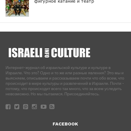
фигурное катание и театр
Интернет-журнал об израильской культуре и культуре в
Израиле. Что это? Одно и то же или разные явления? Это мы и
выясняем, описываем и рассказываем почти что обо всем, что
происходит в мире культуры и развлечений в Израиле. Почти -
потому, что происходит всего так много, что за всем уследить
невозможно. Но мы пытаемся. Присоединяйтесь.
FACEBOOK