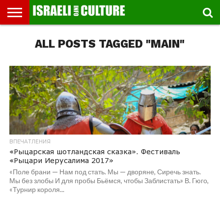
ВЫСТАВКИ
ALL POSTS TAGGED "MAIN"
МУЗЕИ
СТРАНА
ТЕАТР
КНИГИ.
МУЗЫКА
РЕЛИГИЯ/
ДВИЖЕНИЕ
ДЕТИ
МАРШРУТЫ
ВИДЕО-
ВПЕЧАТЛЕНИЯ
ВСТРЕЧИ
ИНТЕРВЬЮ
КИНО
TEL
ФЕСТИВАЛЕЙ
ТЕКСТЫ
ИСТОРИЯ
ВЫХОДНОГО
ПРОГУЛЬЩИКА
РЕЧИ
И
AVIV
ДНЯ
ЛЕКЦИИ
GLOBAL
ВПЕЧАТЛЕНИЯ
«Рыцарская шотландская сказка». Фестиваль
«Рыцари Иерусалима 2017»
«Поле брани — Нам под стать. Мы — дворяне, Сиречь знать.
Мы без злобы И для пробы Бьёмся, чтобы Заблистать» В. Гюго,
«Турнир короля...