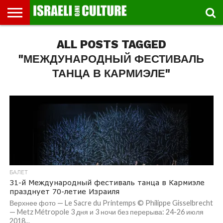
ВЫСТАВКИ
ALL POSTS TAGGED
МУЗЕИ
СТРАНА
ТЕАТР
КНИГИ.
МУЗЫКА
РЕЛИГИЯ/
ДВИЖЕНИЕ
ДЕТИ
МАРШРУТЫ
ВИДЕО-
ВПЕЧАТЛЕНИЯ
ВСТРЕЧИ
ИНТЕРВЬЮ
КИНО
TEL
ФЕСТИВАЛЕЙ
ТЕКСТЫ
ИСТОРИЯ
ВЫХОДНОГО
ПРОГУЛЬЩИКА
РЕЧИ
И
AVIV
ДНЯ
ЛЕКЦИИ
GLOBAL
"МЕЖДУНАРОДНЫЙ ФЕСТИВАЛЬ
ТАНЦА В КАРМИЭЛЕ"
БАЛЕТ
31-й Международный фестиваль танца в Кармиэле
празднует 70-летие Израиля
Верхнее фото — Le Sacre du Printemps © Philippe Gisselbrecht
— Metz Métropole 3 дня и 3 ночи без перерыва: 24-26 июля
2018...