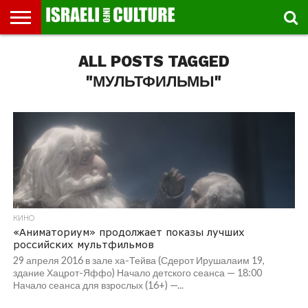
ВЫСТАВКИ
ALL POSTS TAGGED
МУЗЕИ
СТРАНА
ТЕАТР
КНИГИ.
МУЗЫКА
РЕЛИГИЯ/
ДВИЖЕНИЕ
ДЕТИ
МАРШРУТЫ
ВИДЕО-
ВПЕЧАТЛЕНИЯ
ВСТРЕЧИ
ИНТЕРВЬЮ
КИНО
TEL
ФЕСТИВАЛЕЙ
ТЕКСТЫ
ИСТОРИЯ
ВЫХОДНОГО
ПРОГУЛЬЩИКА
РЕЧИ
И
AVIV
ДНЯ
ЛЕКЦИИ
GLOBAL
"МУЛЬТФИЛЬМЫ"
КИНО
«Аниматориум» продолжает показы лучших
российских мультфильмов
29 апреля 2016 в зале ха-Тейва (Сдерот Ирушалаим 19,
здание Хацрот-Яффо) Начало детского сеанса — 18:00
Начало сеанса для взрослых (16+) —...