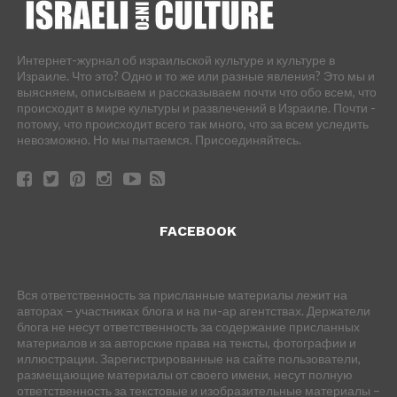
Интернет-журнал об израильской культуре и культуре в
Израиле. Что это? Одно и то же или разные явления? Это мы и
выясняем, описываем и рассказываем почти что обо всем, что
происходит в мире культуры и развлечений в Израиле. Почти -
потому, что происходит всего так много, что за всем уследить
невозможно. Но мы пытаемся. Присоединяйтесь.
FACEBOOK
Вся ответственность за присланные материалы лежит на
авторах – участниках блога и на пи-ар агентствах. Держатели
блога не несут ответственность за содержание присланных
материалов и за авторские права на тексты, фотографии и
иллюстрации. Зарегистрированные на сайте пользователи,
размещающие материалы от своего имени, несут полную
ответственность за текстовые и изобразительные материалы –