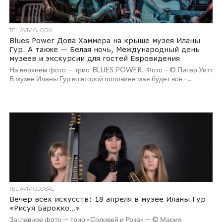
TEL AVIV GLOBAL
Blues Power Дова Хаммера на крыше музея Иланы
Гур. А также — Белая ночь, Международный день
музеев и экскурсии для гостей Евровидения
На верхнем фото — трио BLUES POWER. Фото – © Питер Уитт
В музее Иланы Гур во второй половине мая будет всё –...
TEL AVIV GLOBAL
Вечер всех искусств: 18 апреля в музее Иланы Гур
«Рисуя Барокко…»
Заглавное фото — трио «Соловей и Роза» — © Мария