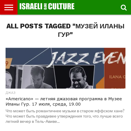
ВЫСТАВКИ
ALL POSTS TAGGED "МУЗЕЙ ИЛАНЫ
МУЗЕИ
СТРАНА
ТЕАТР
КНИГИ.
МУЗЫКА
РЕЛИГИЯ/
ДВИЖЕНИЕ
ДЕТИ
МАРШРУТЫ
ВИДЕО-
ВПЕЧАТЛЕНИЯ
ВСТРЕЧИ
ИНТЕРВЬЮ
КИНО
TEL
ФЕСТИВАЛЕЙ
ТЕКСТЫ
ИСТОРИЯ
ВЫХОДНОГО
ПРОГУЛЬЩИКА
РЕЧИ
И
AVIV
ДНЯ
ЛЕКЦИИ
GLOBAL
ГУР"
ДЖАЗ
«Americano» — летняя джазовая программа в Музее
Иланы Гур. 17 июля, среда, 19.00
Что может быть романтичнее музыки в старом яффском хане?
Что может быть правдивее утверждения того, что лучше всего
летний вечер в Тель-Авиве...