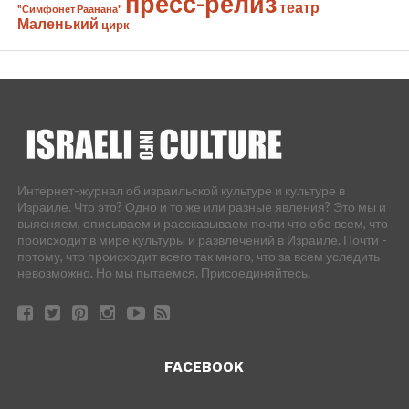
пресс-релиз
театр
"Симфонет Раанана"
Маленький
цирк
Интернет-журнал об израильской культуре и культуре в
Израиле. Что это? Одно и то же или разные явления? Это мы и
выясняем, описываем и рассказываем почти что обо всем, что
происходит в мире культуры и развлечений в Израиле. Почти -
потому, что происходит всего так много, что за всем уследить
невозможно. Но мы пытаемся. Присоединяйтесь.
FACEBOOK