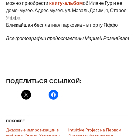
можно приобрести
книгу-альбом
об Илане Гур и ее
доме-музее. Адрес музея: ул. Мазаль Дагим, 4, Старое
Яффо.
Ближайшая бесплатная парковка – в порту Яффо
Все фотографии предоставлены Марией Розенблат
ПОДЕЛИТЬСЯ ССЫЛКОЙ:
ПОХОЖЕЕ
Джазовые импровизации в
Intuitive Project на Первом
real-time. Эмиль Хачатурян
Джазовом Фестивале в