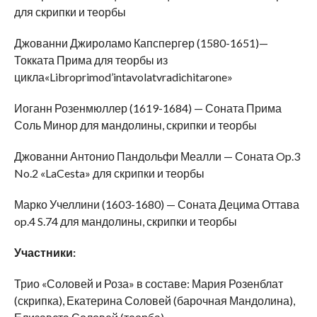
для скрипки и теорбы
Джованни Джироламо Капспергер (1580-1651)—
Токката Прима для теорбы из
цикла«Libroprimod’intavolatvradichitarone»
Иоганн Розенмюллер (1619-1684) — Соната Прима
Соль Минор для мандолины, скрипки и теорбы
Джованни Антонио Пандольфи Меалли — Соната Op.3
No.2 «LaCesta» для скрипки и теорбы
Марко Учеллини (1603-1680) — Соната Децима Оттава
op.4 S.74 для мандолины, скрипки и теорбы
Участники:
Трио «Соловей и Роза» в составе: Мария Розенблат
(скрипка), Екатерина Соловей (барочная Мандолина),