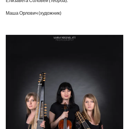
Елизавета Соловей (теорба).
Маша Орлович (художник)