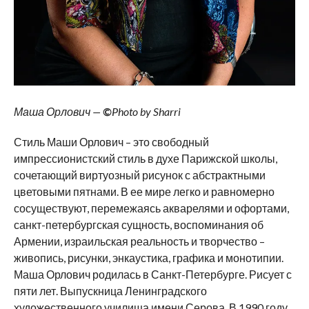
Маша Орлович —
©
Photo by Sharri
Стиль Маши Орлович – это свободный
импрессионистский стиль в духе Парижской школы,
сочетающий виртуозный рисунок с абстрактными
цветовыми пятнами. В ее мире легко и равномерно
сосуществуют, перемежаясь акварелями и офортами,
санкт-петербургская сущность, воспоминания об
Армении, израильская реальность и творчество –
живопись, рисунки, энкаустика, графика и монотипии.
Маша Орлович родилась в Санкт-Петербурге. Рисует с
пяти лет. Выпускница Ленинградского
художественного училища имени Серова. В 1990 году