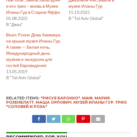
и его трио – вновь в Музее
музее Иланы Гур
Иланы Гур в Старом Яффо
15.10.2025
01.08.2022
В "Tel Aviv Global"
В "Джаз"
Blues Power Дова Хаммера
на крыше музея Иланы Гур.
А также — Белая ночь,
Международный день
музеев и экскурсии для
гостей Евровидения
13.05.2019
В "Tel Aviv Global"
RELATED ITEMS:
"РИСУЯ БАРОККО"
,
MAIN
,
МАРИЯ
РОЗЕНБЛАТТ
,
МАША ОРЛОВИЧ
,
МУЗЕЙ ИЛАНЫ ГУР
,
ТРИО
"СОЛОВЕЙ И РОЗА"
RECOMMENDED FOR YOU