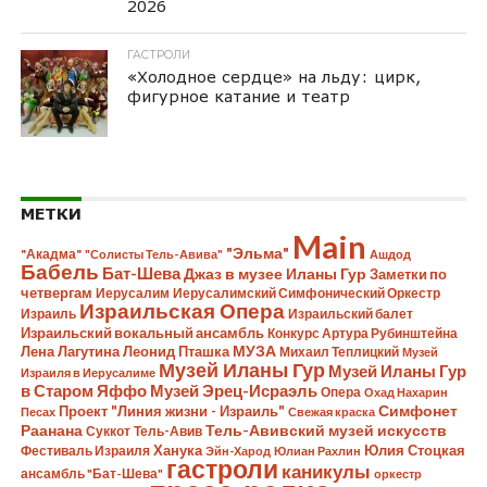
2026
ГАСТРОЛИ
«Холодное сердце» на льду: цирк,
фигурное катание и театр
МЕТКИ
Main
"Эльма"
"Акадма"
"Солисты Тель-Авива"
Ашдод
Бабель
Бат-Шева
Джаз в музее Иланы Гур
Заметки по
четвергам
Иерусалим
Иерусалимский Симфонический Оркестр
Израильская Опера
Израиль
Израильский балет
Израильский вокальный ансамбль
Конкурс Артура Рубинштейна
Лена Лагутина
Леонид Пташка
МУЗА
Михаил Теплицкий
Музей
Музей Иланы Гур
Музей Иланы Гур
Израиля в Иерусалиме
в Старом Яффо
Музей Эрец-Исраэль
Опера
Охад Нахарин
Симфонет
Проект "Линия жизни - Израиль"
Песах
Свежая краска
Раанана
Тель-Авивский музей искусств
Суккот
Тель-Авив
Ханука
Юлия Стоцкая
Фестиваль Израиля
Эйн-Харод
Юлиан Рахлин
гастроли
каникулы
ансамбль "Бат-Шева"
оркестр