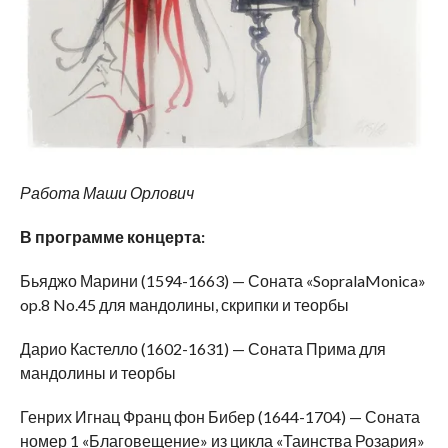
Работа Маши Орлович
В программе концерта:
Бьяджо Марини (1594-1663) — Соната «SopralaMonica»
op.8 No.45 для мандолины, скрипки и теорбы
Дарио Кастелло (1602-1631) — Соната Прима для
мандолины и теорбы
Генрих Игнац Франц фон Бибер (1644-1704) — Соната
номер 1 «Благовещение» из цикла «Таинства Розария»