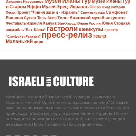
Музей Иланы Гур
Музей Иланы Гур
Израиля в Иерусалиме
в Старом Яффо
Музей Эрец-Исраэль
Опера
Охад Нахарин
Симфонет
Проект "Линия жизни - Израиль"
Песах
Свежая краска
Раанана
Тель-Авивский музей искусств
Суккот
Тель-Авив
Ханука
Юлия Стоцкая
Фестиваль Израиля
Эйн-Харод
Юлиан Рахлин
гастроли
каникулы
ансамбль "Бат-Шева"
оркестр
пресс-релиз
театр
"Симфонет Раанана"
Маленький
цирк
Интернет-журнал об израильской культуре и культуре в
Израиле. Что это? Одно и то же или разные явления? Это мы и
выясняем, описываем и рассказываем почти что обо всем, что
происходит в мире культуры и развлечений в Израиле. Почти -
потому, что происходит всего так много, что за всем уследить
невозможно. Но мы пытаемся. Присоединяйтесь.