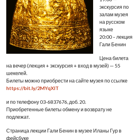
экскурсия по
залам музея
на русском
языке
20:00 – лекция
Гали Бенин
Цена билета
на вечер (лекция + экскурсия + вход в музей) — 55
шекелей.
Билеты можно приобрести на сайте музея по ссылке
https://bit.ly/2MYqXlT
и по телефону 03-6837676, доб. 20.
Приобретенные билеты обмену и возврату не
подлежат.
Страница лекции Гали Бенин в музее Иланы Гур в
фейсбуке