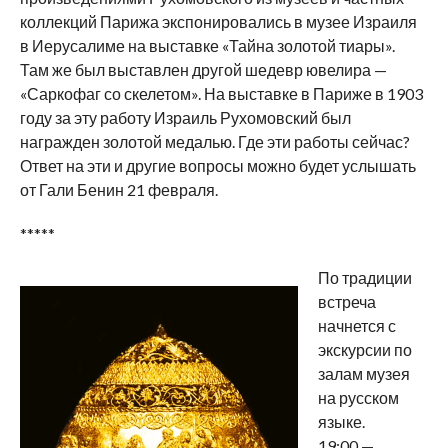
коллекций Парижа экспонировались в музее Израиля
в Иерусалиме на выставке «Тайна золотой тиары».
Там же был выставлен другой шедевр ювелира —
«Саркофаг со скелетом». На выставке в Париже в 1903
году за эту работу Израиль Рухомовский был
награжден золотой медалью. Где эти работы сейчас?
Ответ на эти и другие вопросы можно будет услышать
от Гали Бенин 21 февраля.
*****
По традиции
встреча
начнется с
экскурсии по
залам музея
на русском
языке.
19:00 —