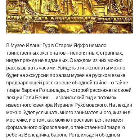
В Музее Иланы Гур в Старом Яффо немало
таинственных экспонатов – непонятных, странных,
нигде прежде не виданных. О каждом из них можно
рассказывать часами. Увидеть эти экспонаты можно
будет на экскурсии по залам музея на русском языке,
предваряющей рассказ еще об одной тайне – о тайне
тиары барона Ротшильда, о которой расскажет в своей
лекции Гали Бенин — израильский гид и потомок
известного ювелира Израиля Рухомовского. На лекции
можно будет услышать много занимательного, жизни в
местечке, и о том, как можно прославиться, не имея
формального образования, о таинственной тиаре, о
ребе из Веледника, бароне Ротшильде и об одном