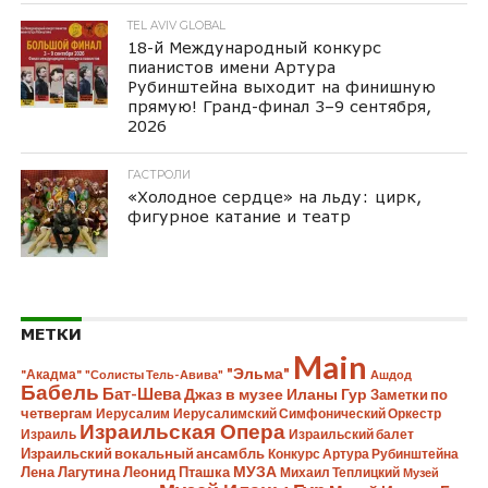
TEL AVIV GLOBAL
18-й Международный конкурс
пианистов имени Артура
Рубинштейна выходит на финишную
прямую! Гранд-финал 3–9 сентября,
2026
ГАСТРОЛИ
«Холодное сердце» на льду: цирк,
фигурное катание и театр
МЕТКИ
Main
"Эльма"
"Акадма"
"Солисты Тель-Авива"
Ашдод
Бабель
Бат-Шева
Джаз в музее Иланы Гур
Заметки по
четвергам
Иерусалим
Иерусалимский Симфонический Оркестр
Израильская Опера
Израиль
Израильский балет
Израильский вокальный ансамбль
Конкурс Артура Рубинштейна
Лена Лагутина
Леонид Пташка
МУЗА
Михаил Теплицкий
Музей