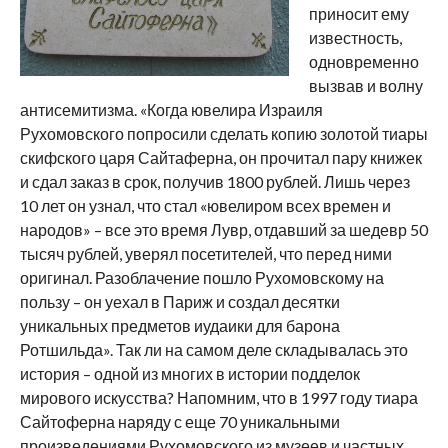
приносит ему
известность,
одновременно
вызвав и волну
антисемитизма. «Когда ювелира Израиля
Рухомовского попросили сделать копию золотой тиары
скифского царя Сайтаферна, он прочитал пару книжек
и сдал заказ в срок, получив 1800 рублей. Лишь через
10 лет он узнал, что стал «ювелиром всех времен и
народов» – все это время Лувр, отдавший за шедевр 50
тысяч рублей, уверял посетителей, что перед ними
оригинал. Разоблачение пошло Рухомовскому на
пользу – он уехал в Париж и создал десятки
уникальных предметов иудаики для барона
Ротшильда». Так ли на самом деле складывалась это
история – одной из многих в истории подделок
мирового искусства? Напомним, что в 1997 году тиара
Сайтоферна наряду с еще 70 уникальными
произведениями Рухомовского из музеев и частных