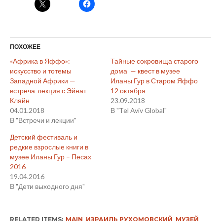
ПОХОЖЕЕ
«Африка в Яффо»:
Тайные сокровища старого
искусство и тотемы
дома — квест в музее
Западной Африки —
Иланы Гур в Старом Яффо
встреча-лекция с Эйнат
12 октября
Кляйн
23.09.2018
04.01.2018
В "Tel Aviv Global"
В "Встречи и лекции"
Детский фестиваль и
редкие взрослые книги в
музее Иланы Гур – Песах
2016
19.04.2016
В "Дети выходного дня"
RELATED ITEMS:
MAIN
,
ИЗРАИЛЬ РУХОМОВСКИЙ
,
МУЗЕЙ