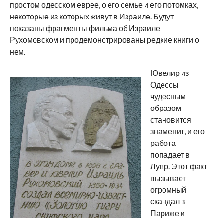
простом одесском еврее, о его семье и его потомках,
некоторые из которых живут в Израиле. Будут
показаны фрагменты фильма об Израиле
Рухомовском и продемонстрированы редкие книги о
нем.
Ювелир из
Одессы
чудесным
образом
становится
знаменит, и его
работа
попадает в
Лувр. Этот факт
вызывает
огромный
скандал в
Париже и