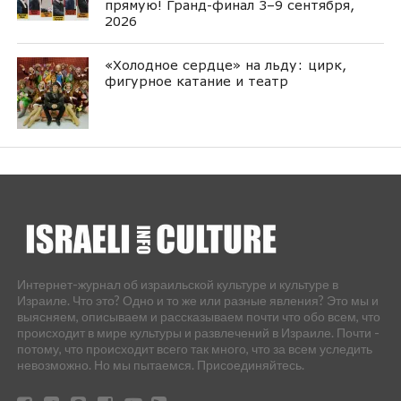
прямую! Гранд-финал 3–9 сентября,
2026
«Холодное сердце» на льду: цирк,
фигурное катание и театр
Интернет-журнал об израильской культуре и культуре в
Израиле. Что это? Одно и то же или разные явления? Это мы и
выясняем, описываем и рассказываем почти что обо всем, что
происходит в мире культуры и развлечений в Израиле. Почти -
потому, что происходит всего так много, что за всем уследить
невозможно. Но мы пытаемся. Присоединяйтесь.