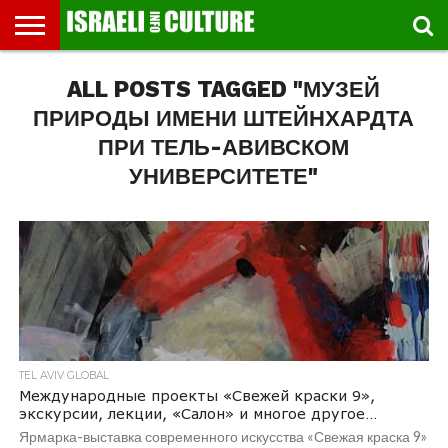
ВЫСТАВКИ
ALL POSTS TAGGED "МУЗЕЙ
МУЗЕИ
СТРАНА
ТЕАТР
КНИГИ.
МУЗЫКА
РЕЛИГИЯ/
ДВИЖЕНИЕ
ДЕТИ
МАРШРУТЫ
ВИДЕО-
ВПЕЧАТЛЕНИЯ
ВСТРЕЧИ
ИНТЕРВЬЮ
КИНО
TEL
ФЕСТИВАЛЕЙ
ТЕКСТЫ
ИСТОРИЯ
ВЫХОДНОГО
ПРОГУЛЬЩИКА
РЕЧИ
И
AVIV
ДНЯ
ЛЕКЦИИ
GLOBAL
ПРИРОДЫ ИМЕНИ ШТЕЙНХАРДТА
ПРИ ТЕЛЬ-АВИВСКОМ
УНИВЕРСИТЕТЕ"
TEL AVIV GLOBAL
Международные проекты «Свежей краски 9»,
экскурсии, лекции, «Салон» и многое другое…
Ярмарка-выставка современного искусства «Свежая краска 9»