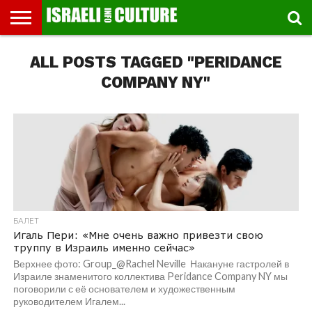
ВЫСТАВКИ
ALL POSTS TAGGED "PERIDANCE
МУЗЕИ
СТРАНА
ТЕАТР
КНИГИ.
МУЗЫКА
РЕЛИГИЯ/
ДВИЖЕНИЕ
ДЕТИ
МАРШРУТЫ
ВИДЕО-
ВПЕЧАТЛЕНИЯ
ВСТРЕЧИ
ИНТЕРВЬЮ
КИНО
TEL
ФЕСТИВАЛЕЙ
ТЕКСТЫ
ИСТОРИЯ
ВЫХОДНОГО
ПРОГУЛЬЩИКА
РЕЧИ
И
AVIV
ДНЯ
ЛЕКЦИИ
GLOBAL
COMPANY NY"
БАЛЕТ
Игаль Пери: «Мне очень важно привезти свою
труппу в Израиль именно сейчас»
Верхнее фото: Group_@Rachel Neville Накануне гастролей в
Израиле знаменитого коллектива Peridance Company NY мы
поговорили с её основателем и художественным
руководителем Игалем...