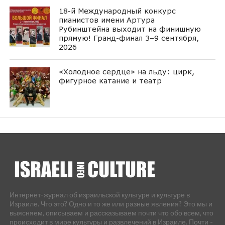
18-й Международный конкурс
пианистов имени Артура
Рубинштейна выходит на финишную
прямую! Гранд-финал 3–9 сентября,
2026
«Холодное сердце» на льду: цирк,
фигурное катание и театр
Интернет-журнал об израильской культуре и культуре в
Израиле. Что это? Одно и то же или разные явления? Это мы и
выясняем, описываем и рассказываем почти что обо всем, что
происходит в мире культуры и развлечений в Израиле. Почти -