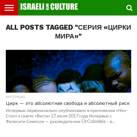
ВЫСТАВКИ
ALL POSTS TAGGED "СЕРИЯ «ЦИРКИ
МУЗЕИ
СТРАНА
ТЕАТР
КНИГИ.
МУЗЫКА
РЕЛИГИЯ/
ДВИЖЕНИЕ
ДЕТИ
МАРШРУТЫ
ВИДЕО-
ВПЕЧАТЛЕНИЯ
ВСТРЕЧИ
ИНТЕРВЬЮ
КИНО
TEL
ФЕСТИВАЛЕЙ
ТЕКСТЫ
ИСТОРИЯ
ВЫХОДНОГО
ПРОГУЛЬЩИКА
РЕЧИ
И
AVIV
ДНЯ
ЛЕКЦИИ
GLOBAL
МИРА»"
ИНТЕРВЬЮ
Цирк — это абсолютная свобода и абсолютный риск
Интервью первоначально опубликовано в приложении «Нон-
Стоп» к газете «Вести» 27 июля 2017 года Интервью с
Фелисити Симпсон — руководителем CirColombia – в...