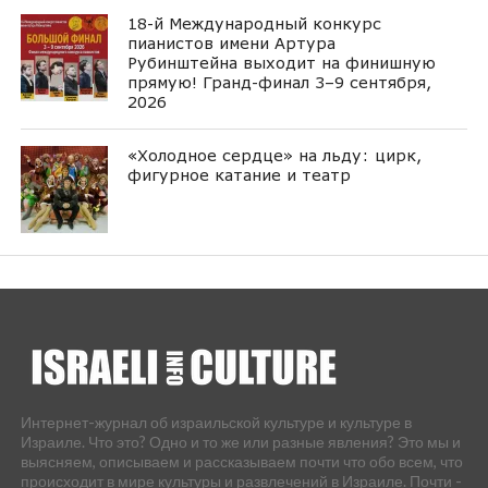
18-й Международный конкурс
пианистов имени Артура
Рубинштейна выходит на финишную
прямую! Гранд-финал 3–9 сентября,
2026
«Холодное сердце» на льду: цирк,
фигурное катание и театр
Интернет-журнал об израильской культуре и культуре в
Израиле. Что это? Одно и то же или разные явления? Это мы и
выясняем, описываем и рассказываем почти что обо всем, что
происходит в мире культуры и развлечений в Израиле. Почти -