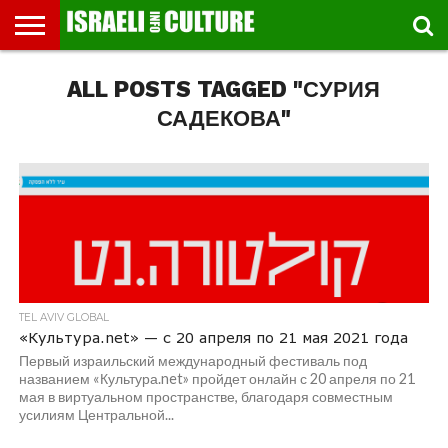
ВЫСТАВКИ
ALL POSTS TAGGED "СУРИЯ
МУЗЕИ
СТРАНА
ТЕАТР
КНИГИ.
МУЗЫКА
РЕЛИГИЯ/
ДВИЖЕНИЕ
ДЕТИ
МАРШРУТЫ
ВИДЕО-
ВПЕЧАТЛЕНИЯ
ВСТРЕЧИ
ИНТЕРВЬЮ
КИНО
TEL
ФЕСТИВАЛЕЙ
ТЕКСТЫ
ИСТОРИЯ
ВЫХОДНОГО
ПРОГУЛЬЩИКА
РЕЧИ
И
AVIV
ДНЯ
ЛЕКЦИИ
GLOBAL
САДЕКОВА"
TEL AVIV GLOBAL
«Культура.net» — c 20 апреля по 21 мая 2021 года
Первый израильский международный фестиваль под
названием «Культура.net» пройдет онлайн с 20 апреля по 21
мая в виртуальном пространстве, благодаря совместным
усилиям Центральной...