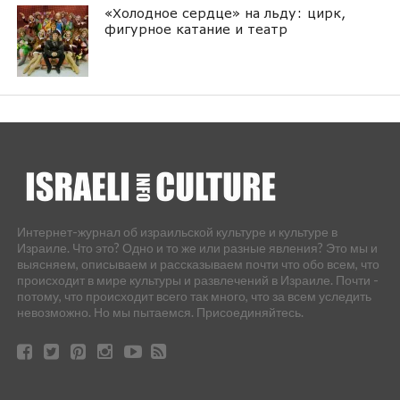
«Холодное сердце» на льду: цирк,
фигурное катание и театр
Интернет-журнал об израильской культуре и культуре в
Израиле. Что это? Одно и то же или разные явления? Это мы и
выясняем, описываем и рассказываем почти что обо всем, что
происходит в мире культуры и развлечений в Израиле. Почти -
потому, что происходит всего так много, что за всем уследить
невозможно. Но мы пытаемся. Присоединяйтесь.