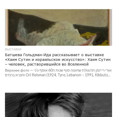
ВЫСТАВКИ
Батшева Гольдман-Ида рассказывает о выставке
«Хаим Сутин и израильское искусство»: Хаим Сутин
– человек, растворившийся во Вселенной
Верхнее фото — אורי רייזמן תרנגולת שחוטה סוף שנות ה60 אוסף ג’ני
וחנניא ברנדס Ori Reisman (1924, Tyre, Lebanon – 1991, Kibbutz...