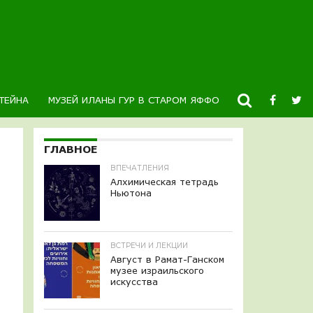
ТЕЙНА
МУЗЕЙ ИЛАНЫ ГУР В СТАРОМ ЯФФО
НОВОСТИ
К
ГЛАВНОЕ
ВПЕЧАТЛЕНИЯ
Алхимическая тетрадь
Ньютона
ВСТРЕЧИ И ЛЕКЦИИ
Август в Рамат-Ганском
музее израильского
искусства