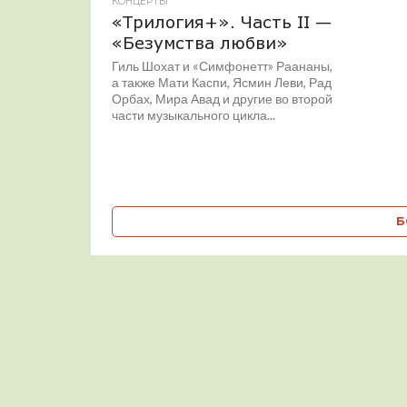
КОНЦЕРТЫ
«Трилогия+». Часть II —
«Безумства любви»
Гиль Шохат и «Симфонетт» Раананы,
а также Мати Каспи, Ясмин Леви, Рад
Орбах, Мира Авад и другие во второй
части музыкального цикла...
Б