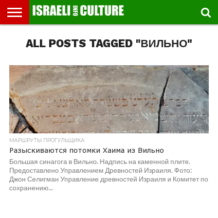
ВЫСТАВКИ
ALL POSTS TAGGED "ВИЛЬНО"
МУЗЕИ
СТРАНА
ТЕАТР
КНИГИ.
МУЗЫКА
РЕЛИГИЯ/
ДВИЖЕНИЕ
ДЕТИ
МАРШРУТЫ
ВИДЕО-
ВПЕЧАТЛЕНИЯ
ВСТРЕЧИ
ИНТЕРВЬЮ
КИНО
TEL
ФЕСТИВАЛЕЙ
ТЕКСТЫ
ИСТОРИЯ
ВЫХОДНОГО
ПРОГУЛЬЩИКА
РЕЧИ
И
AVIV
ДНЯ
ЛЕКЦИИ
GLOBAL
МАРШРУТЫ ПРОГУЛЬЩИКА
Разыскиваются потомки Хаима из Вильно
Большая синагога в Вильно. Надпись на каменной плите.
Предоставлено Управлением Древностей Израиля. Фото:
Джон Селигман Управление древностей Израиля и Комитет по
сохранению...