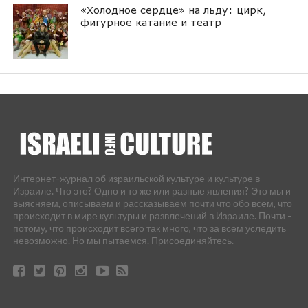
«Холодное сердце» на льду: цирк,
фигурное катание и театр
Интернет-журнал об израильской культуре и культуре в
Израиле. Что это? Одно и то же или разные явления? Это мы и
выясняем, описываем и рассказываем почти что обо всем, что
происходит в мире культуры и развлечений в Израиле. Почти -
потому, что происходит всего так много, что за всем уследить
невозможно. Но мы пытаемся. Присоединяйтесь.