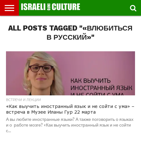
ВЫСТАВКИ
ALL POSTS TAGGED "«ВЛЮБИТЬСЯ
МУЗЕИ
СТРАНА
ТЕАТР
КНИГИ.
МУЗЫКА
РЕЛИГИЯ/
ДВИЖЕНИЕ
ДЕТИ
МАРШРУТЫ
ВИДЕО-
ВПЕЧАТЛЕНИЯ
ВСТРЕЧИ
ИНТЕРВЬЮ
КИНО
TEL
ФЕСТИВАЛЕЙ
ТЕКСТЫ
ИСТОРИЯ
ВЫХОДНОГО
ПРОГУЛЬЩИКА
РЕЧИ
И
AVIV
ДНЯ
ЛЕКЦИИ
GLOBAL
В РУССКИЙ»"
ВСТРЕЧИ И ЛЕКЦИИ
«Как выучить иностранный язык и не сойти с ума» –
встреча в Музее Иланы Гур 22 марта
А вы любите иностранные языки? А также поговорить о языках
и о работе мозге? «Как выучить иностранный язык и не сойти
с...