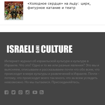
«Холодное сердце» на льду: цирк,
фигурное катание и театр
Интернет-журнал об израильской культуре и культуре в
Израиле. Что это? Одно и то же или разные явления? Это мы и
выясняем, описываем и рассказываем почти что обо всем, что
происходит в мире культуры и развлечений в Израиле. Почти -
потому, что происходит всего так много, что за всем уследить
невозможно. Но мы пытаемся. Присоединяйтесь.