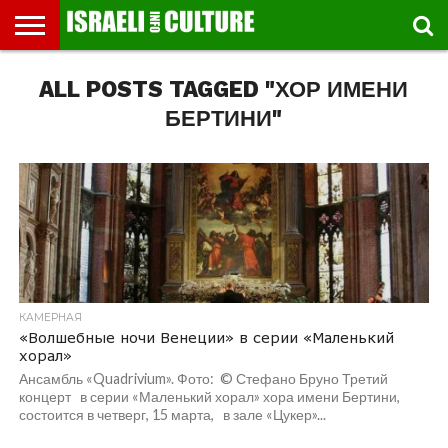
ВЫСТАВКИ
ALL POSTS TAGGED "ХОР ИМЕНИ
МУЗЕИ
СТРАНА
ТЕАТР
КНИГИ.
МУЗЫКА
РЕЛИГИЯ/
ДВИЖЕНИЕ
ДЕТИ
МАРШРУТЫ
ВИДЕО-
ВПЕЧАТЛЕНИЯ
ВСТРЕЧИ
ИНТЕРВЬЮ
КИНО
TEL
ФЕСТИВАЛЕЙ
ТЕКСТЫ
ИСТОРИЯ
ВЫХОДНОГО
ПРОГУЛЬЩИКА
РЕЧИ
И
AVIV
ДНЯ
ЛЕКЦИИ
GLOBAL
БЕРТИНИ"
КАМЕРНАЯ
«Волшебные ночи Венеции» в серии «Маленький
хорал»
Ансамбль «Quadrivium». Фото: © Стефано Бруно Третий
концерт в серии «Маленький хорал» хора имени Бертини,
состоится в четверг, 15 марта, в зале «Цукер»...